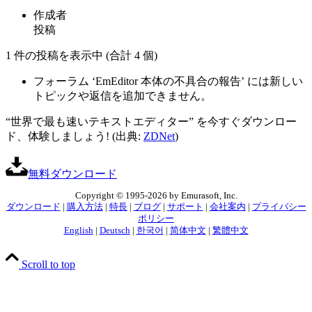
作成者
投稿
1 件の投稿を表示中 (合計 4 個)
フォーラム ‘EmEditor 本体の不具合の報告’ には新しい
トピックや返信を追加できません。
“世界で最も速いテキストエディター” を今すぐダウンロー
ド、体験しましょう! (出典:
ZDNet
)
無料ダウンロード
Copyright © 1995-2026 by Emurasoft, Inc.
ダウンロード
|
購入方法
|
特長
|
ブログ
|
サポート
|
会社案内
|
プライバシー
ポリシー
English
|
Deutsch
|
한국어
|
简体中文
|
繁體中文
Scroll to top