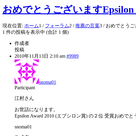
おめでとうございますEpsilon A
現在位置:
ホーム
1
/
フォーラム
2
/
推薦の言葉
3
/
おめでとうございま
1 件の投稿を表示中 (合計 1 個)
作成者
投稿
2010年11月13日 2:10 am
#9989
snoma01
Participant
江村さん
お世話になります。
Epsilon Award 2010 (エプシロン賞) の２位 受賞お
snoma01