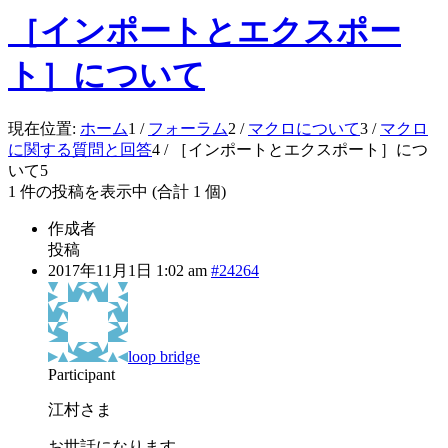
［インポートとエクスポー
ト］について
現在位置:
ホーム
1
/
フォーラム
2
/
マクロについて
3
/
マクロ
に関する質問と回答
4
/
［インポートとエクスポート］につ
いて
5
1 件の投稿を表示中 (合計 1 個)
作成者
投稿
2017年11月1日 1:02 am
#24264
loop bridge
Participant
江村さま
お世話になります。