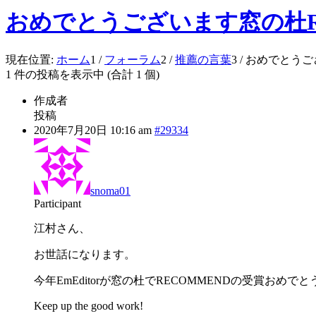
おめでとうございます窓の杜R
現在位置:
ホーム
1
/
フォーラム
2
/
推薦の言葉
3
/
おめでとうござ
1 件の投稿を表示中 (合計 1 個)
作成者
投稿
2020年7月20日 10:16 am
#29334
snoma01
Participant
江村さん、
お世話になります。
今年EmEditorが窓の杜でRECOMMENDの受賞おめで
Keep up the good work!