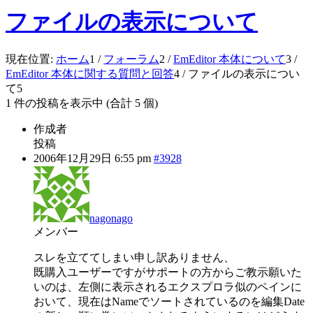
ファイルの表示について
現在位置:
ホーム
1
/
フォーラム
2
/
EmEditor 本体について
3
/
EmEditor 本体に関する質問と回答
4
/
ファイルの表示につい
て
5
1 件の投稿を表示中 (合計 5 個)
作成者
投稿
2006年12月29日 6:55 pm
#3928
nagonago
メンバー
スレを立ててしまい申し訳ありません、
既購入ユーザーですがサポートの方からご教示願いた
いのは、左側に表示されるエクスプロラ似のペインに
おいて、現在はNameでソートされているのを編集Date