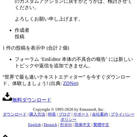
のカスタムアクションに戻すかどうかは、検討させて
ください。
よろしくお願い申し上げます。
作成者
投稿
1 件の投稿を表示中 (合計 2 個)
フォーラム ‘EmEditor 本体の不具合の報告’ には新しい
トピックや返信を追加できません。
“世界で最も速いテキストエディター” を今すぐダウンロー
ド、体験しましょう! (出典:
ZDNet
)
無料ダウンロード
Copyright © 1995-2026 by Emurasoft, Inc.
ダウンロード
|
購入方法
|
特長
|
ブログ
|
サポート
|
会社案内
|
プライバシー
ポリシー
English
|
Deutsch
|
한국어
|
简体中文
|
繁體中文