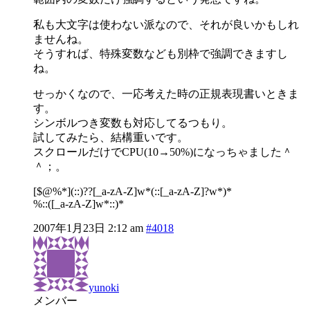
私も大文字は使わない派なので、それが良いかもしれ
ませんね。
そうすれば、特殊変数なども別枠で強調できますし
ね。
せっかくなので、一応考えた時の正規表現書いときま
す。
シンボルつき変数も対応してるつもり。
試してみたら、結構重いです。
スクロールだけでCPU(10→50%)になっちゃました＾
＾；。
[$@%*](::)??[_a-zA-Z]w*(::[_a-zA-Z]?w*)*
%::([_a-zA-Z]w*::)*
2007年1月23日 2:12 am
#4018
yunoki
メンバー