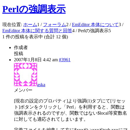
Perlの強調表示
現在位置:
ホーム
1
/
フォーラム
2
/
EmEditor 本体について
3
/
EmEditor 本体に関する質問と回答
4
/
Perlの強調表示
5
1 件の投稿を表示中 (合計 12 個)
作成者
投稿
2007年1月8日 4:42 am
#3961
aska
メンバー
[現在の設定のプロパティ]より強調(1)タブにて[リセッ
ト]ボタンをクリックし「Perl」を利用すると、関数は
強調表示されるのですが、関数ではない$local等変数名
に対しても適応されてしまいます。
定義ファイルを編集して左に$xxxや->xxxやsub xxxにマ