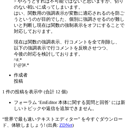
> やろうとすれば不可能ではないと思いますが、切り
のない戦いに成ってしまいます。
はい、関数用の強調表示が変数に適応されるのを防ご
うというのが目的でした、個別に強調させるのが難し
いと判断し現在は関数の強制表示をオフにすることで
対応しております。
現在は関数の強調表示、行コメントを全て削除し、
以下の強調表示で行コメントを反映させつつ、
今後の対応を検討しております。
^#.*
[^@]#.*
作成者
投稿
1 件の投稿を表示中 (合計 12 個)
フォーラム ‘EmEditor 本体に関する質問と回答’ には新
しいトピックや返信を追加できません。
“世界で最も速いテキストエディター” を今すぐダウンロー
ド、体験しましょう! (出典:
ZDNet
)