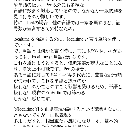
や単語の扱い、Perl以外にも多様な
言語に数多く対応しているので、なかなか一般的解を
見つけるのが難しいです。
特に、Perlの場合、他の言語では一線を画すほど、記
号類が豊富すぎて独特なため。
localtime を強調するのに、localtime と言う単語を使っ
ています。
で、単語とは何かと言う時に、前に $@% や、-> があ
っても、localtime は単語だからです。
これを避けようとすると、強調定義が膨大なことにな
り、事実上不可能です。Perlの場合、
ある単語に対して $@% -> 等を代表に、豊富な記号類
が使われて、これを単語と扱うのか
扱わないのかでものすごく影響を受けるため、単語と
扱わない現在のEmEditorでは諦める
しかない感じです。
[s]localtime[s] を正規表現強調するという荒業もないこ
ともないですが、正規表現を
多用しだすと、相当重たい感じになります。基本的
に、単語に組み込み関数と同じ単語を