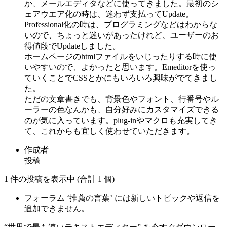
か、メールエディタなどに使ってきました。最初のシ
ェアウエア化の時は、迷わず支払ってUpdate。
Professional化の時は、プログラミングなどはわからな
いので、ちょっと迷いがあったけれど、ユーザーのお
得値段でUpdateしました。
ホームページのhtmlファイルをいじったりする時に使
いやすいので、よかったと思います。Emeditorを使っ
ていくことでCSSとかにもいろいろ興味がでてきまし
た。
ただの文章書きでも、背景色やフォント、行番号やル
ーラーの色なんかも、自分好みにカスタマイズできる
のが気に入っています。plug-inやマクロも充実してき
て、これからも宜しく使わせていただきます。
作成者
投稿
1 件の投稿を表示中 (合計 1 個)
フォーラム ‘推薦の言葉’ には新しいトピックや返信を
追加できません。