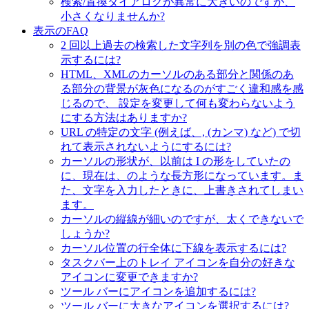
検索/置換ダイアログが異常に大きいのですが、
小さくなりませんか?
表示のFAQ
2 回以上過去の検索した文字列を別の色で強調表
示するには?
HTML、XMLのカーソルのある部分と関係のあ
る部分の背景が灰色になるのがすごく違和感を感
じるので、 設定を変更して何も変わらないよう
にする方法はありますか?
URL の特定の文字 (例えば、, (カンマ) など) で切
れて表示されないようにするには?
カーソルの形状が、以前は I の形をしていたの
に、現在は、のような長方形になっています。ま
た、文字を入力したときに、上書きされてしまい
ます。
カーソルの縦線が細いのですが、太くできないで
しょうか?
カーソル位置の行全体に下線を表示するには?
タスクバー上のトレイ アイコンを自分の好きな
アイコンに変更できますか?
ツール バーにアイコンを追加するには?
ツール バーに大きなアイコンを選択するには?