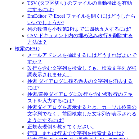
TSV (タブ区切り) のファイルの自動検出を有効
にするには?
EmEditor で Excel ファイルを開くにはどうしたら
いいでしょうか?
列の数値を小数第2桁までに四捨五入するには?
CSV ドキュメント内の埋め込み改行を削除する
方法は？
検索のFAQ
メールアドレスを抽出するにはどうすればよいで
すか？
改行を含む文字列を検索しても、検索文字列が強
調表示されません。
検索 ダイアログに残る過去の文字列を消去する
には?
検索/置換ダイアログに改行を含む複数行のテキ
ストを入力するには?
検索ダイアログを表示するとき、カーソル位置の
文字列でなく、前回検索した文字列が表示される
ようにするには?
正規表現例を教えてください。
行頭、または行末で文字列を検索するには?