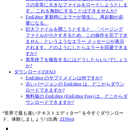
スの非常に大きなファイルをロードしようとしま
す。 これを無効にすることはできませんか?
EmEditor 更新時にエラーが発生し、再起動が必
要になる。
巨大ファイルを開こうとすると、「ページング
ファイルが小さすぎるため、この操作を完了でき
ません」というようなエラー メッセージが表示
されます。どのようにしたらエラーを回避できま
すか?
異常終了を報告するにはどうしたらいいでしょう
か?
ダウンロードのFAQ
EmEditor のサブドメインは何ですか?
古いバージョンの EmEditor は、どこからダウン
ロードできますか?
無料版の EmEditor (EmEditor Free) は、どこからダ
ウンロードできますか?
“世界で最も速いテキストエディター” を今すぐダウンロー
ド、体験しましょう! (出典:
ZDNet
)