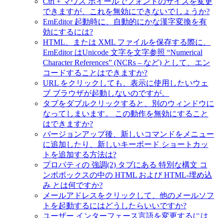
Ctrl + マウス ホイールでフォントのサイズを変更
できますが、これを無効にできないでしょうか?
EmEditor 起動時に、自動的にかな漢字変換を有
効にするには?
HTML、または XML ファイルを保存する際に、
EmEditor はUnicode 文字を文字参照 “Numerical
Character References” (NCRs – など) として、エン
コードすることはできますか?
URL をクリックしても、表示に使用したいウェ
ブ ブラウザが起動しないのですが。
タブをダブルクリックすると、別のウィンドウに
なってしまいます。 この動作を無効にすること
はできますか?
バージョンアップ後、新しいコマンドをメニュー
に追加したり、新しいキーボード ショートカッ
トを追加する方法は?
プロパティの 強調(2) タブにある 特別な構文 コ
ンボボックスの中の HTML および HTML-埋め込
み とは何ですか?
メールアドレスをクリックして、他のメールソフ
トを起動するにはどうしたらいいですか?
ユーザー インターフェース言語を変更するには