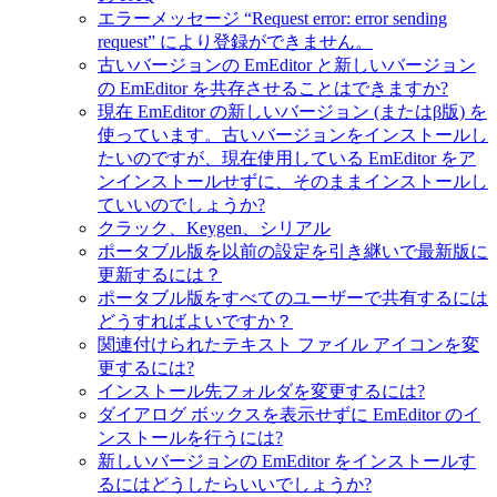
エラーメッセージ “Request error: error sending
request” により登録ができません。
古いバージョンの EmEditor と新しいバージョン
の EmEditor を共存させることはできますか?
現在 EmEditor の新しいバージョン (またはβ版) を
使っています。古いバージョンをインストールし
たいのですが、現在使用している EmEditor をア
ンインストールせずに、そのままインストールし
ていいのでしょうか?
クラック、Keygen、シリアル
ポータブル版を以前の設定を引き継いで最新版に
更新するには？
ポータブル版をすべてのユーザーで共有するには
どうすればよいですか？
関連付けられたテキスト ファイル アイコンを変
更するには?
インストール先フォルダを変更するには?
ダイアログ ボックスを表示せずに EmEditor のイ
ンストールを行うには?
新しいバージョンの EmEditor をインストールす
るにはどうしたらいいでしょうか?