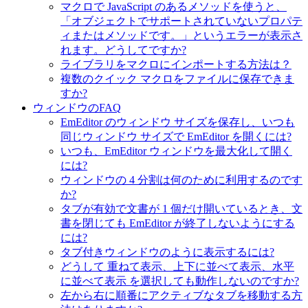
マクロで JavaScript のあるメソッドを使うと、
「オブジェクトでサポートされていないプロパテ
ィまたはメソッドです。」というエラーが表示さ
れます。どうしてですか?
ライブラリをマクロにインポートする方法は？
複数のクイック マクロをファイルに保存できま
すか?
ウィンドウのFAQ
EmEditor のウィンドウ サイズを保存し、いつも
同じウィンドウ サイズで EmEditor を開くには?
いつも、EmEditor ウィンドウを最大化して開く
には?
ウィンドウの 4 分割は何のために利用するのです
か?
タブが有効で文書が 1 個だけ開いているとき、文
書を閉じても EmEditor が終了しないようにする
には?
タブ付きウィンドウのように表示するには?
どうして 重ねて表示、上下に並べて表示、水平
に並べて表示 を選択しても動作しないのですか?
左から右に順番にアクティブなタブを移動する方