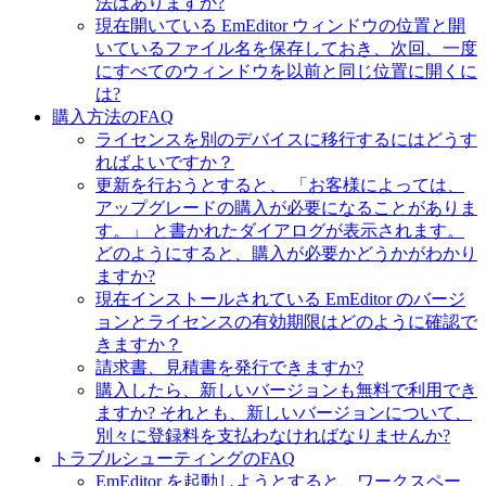
法はありますか?
現在開いている EmEditor ウィンドウの位置と開
いているファイル名を保存しておき、次回、一度
にすべてのウィンドウを以前と同じ位置に開くに
は?
購入方法のFAQ
ライセンスを別のデバイスに移行するにはどうす
ればよいですか？
更新を行おうとすると、 「お客様によっては、
アップグレードの購入が必要になることがありま
す。」 と書かれたダイアログが表示されます。
どのようにすると、購入が必要かどうかがわかり
ますか?
現在インストールされている EmEditor のバージ
ョンとライセンスの有効期限はどのように確認で
きますか？
請求書、見積書を発行できますか?
購入したら、新しいバージョンも無料で利用でき
ますか? それとも、新しいバージョンについて、
別々に登録料を支払わなければなりませんか?
トラブルシューティングのFAQ
EmEditor を起動しようとすると、ワークスペー