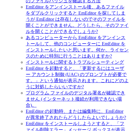
のファイルハッシュを確認する方法
EmEditor をアンインストール後、あるファイル
をダブルクリックすると EmEditor を探してしま
うが EmEditor は存在しないのでそのファイルを
開くことができません。どうしたら、そのファイ
ルを開くことができるでしょうか?
あるコンピューターから EmEditor をアンインス
トールして、他のコンピューターに EmEditor を
インストールしたいと思います。何か、ライセン
スのために特別に行うことはありますか?
インストールに関するトラブルシューティング
EmEditor を起動すると、「更新するにはユーザ
ー アカウント制御 (UAC) のプロンプトが必要で
す。」という通知が表示されます。これにどのよ
うに対処したらいいですか?
プログラム ファイルのデジタル署名が確認でき
ません (インターネット接続が利用できない場
合)。
EmEditor の起動時、または編集時に、EmEditor
が異常終了されたらどうしたらよいでしょうか?
EmEditor をインストールしようとすると、「フ
ァイル削除エラー」メッセージ ボックスが表示