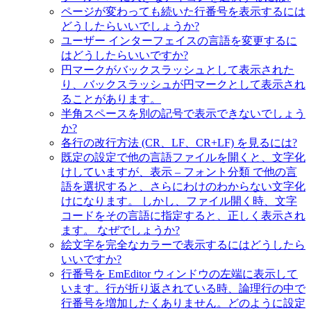
ページが変わっても続いた行番号を表示するには
どうしたらいいでしょうか?
ユーザー インターフェイスの言語を変更するに
はどうしたらいいですか?
円マークがバックスラッシュとして表示された
り、バックスラッシュが円マークとして表示され
ることがあります。
半角スペースを別の記号で表示できないでしょう
か?
各行の改行方法 (CR、LF、CR+LF) を見るには?
既定の設定で他の言語ファイルを開くと、文字化
けしていますが、表示 – フォント分類 で他の言
語を選択すると、さらにわけのわからない文字化
けになります。 しかし、ファイル開く時、文字
コードをその言語に指定すると、正しく表示され
ます。 なぜでしょうか?
絵文字を完全なカラーで表示するにはどうしたら
いいですか?
行番号を EmEditor ウィンドウの左端に表示して
います。行が折り返されている時、論理行の中で
行番号を増加したくありません。どのように設定