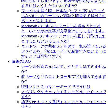
的に付いてしまいます。拡張子を付かないように
するにはどうしたらいいですか?
ファイルを開く時、日本語 (シフト JIS) のファイ
ルなのに、西ヨーロッパ言語と間違えて検出され
ることがあります。
Macintosh のテキスト ファイルを読もうとする
と、いくつかの文字が文字化けしてしまいます。
Macintosh のテキスト ファイルを正しく読むには
どうしたらいいでしょうか?
ネットワークの共有フォルダで、私の開いている
ファイルを、他のユーザーが編集できないように
することは可能ですか?
編集のFAQ
カーソル位置の元に戻す、やり直しはできません
か?
改ページなどのコントロール文字を挿入できます
か?
特殊文字の入力をキーボードで行うには
スペリングをチェックするにはどうしたらいいで
すか?
箱型のテキストを選択するにはどうしたらいいで
すか?