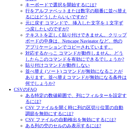
キーボードで選択を開始するには?
行をアルファベットまたは数字の順番に並べ替え
るにはどうしたらいいですか?
元に戻す コマンドで、挿入した文字を 1 文字ず
つ戻したいのですが?
テキストを正しく貼り付けできません。クリップ
ボードの中身は、Netscape Navigator など、他の
アプリケーションでコピーされています。
対応するかっこ コマンドが動作しません。どう
したらこのコマンドを有効にできるでしょうか?
貼り付けコマンドが動作しない
並べ替え (ソート) コマンドが無効になることが
あります。並べ替えコマンドが無効になる条件は
何でしょうか?
CSVのFAQ
ある特定の数値範囲で、列にフィルターを設定す
るには?
CSV ファイルを開く時に列の区切り位置の自動
調節を無効にするには?
CSV ファイルの自動検出を無効にするには?
ある列の空のセルのみ表示するには?