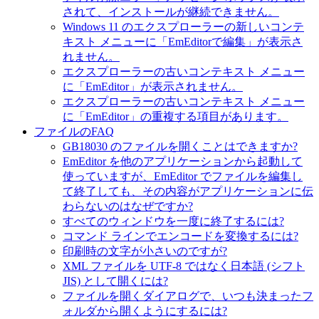
されて、インストールが継続できません。
Windows 11 のエクスプローラーの新しいコンテ
キスト メニューに「EmEditorで編集」が表示さ
れません。
エクスプローラーの古いコンテキスト メニュー
に「EmEditor」が表示されません。
エクスプローラーの古いコンテキスト メニュー
に「EmEditor」の重複する項目があります。
ファイルのFAQ
GB18030 のファイルを開くことはできますか?
EmEditor を他のアプリケーションから起動して
使っていますが、EmEditor でファイルを編集し
て終了しても、その内容がアプリケーションに伝
わらないのはなぜですか?
すべてのウィンドウを一度に終了するには?
コマンド ラインでエンコードを変換するには?
印刷時の文字が小さいのですが?
XML ファイルを UTF-8 ではなく日本語 (シフト
JIS) として開くには?
ファイルを開くダイアログで、いつも決まったフ
ォルダから開くようにするには?