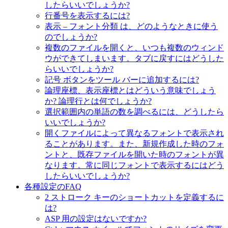
したらいいでしょうか?
行番号を表示するには?
表示 – フォント分類 は、どのようなときに使う
のでしょうか?
複数のファイルを開くと、いつも複数のウィンド
ウができてしまいます。タブに戻すにはどうした
らいいでしょうか?
記号 ボタンをツール バーに追加するには?
論理座標、表示座標とはどういう意味でしょう
か? 論理行とは何でしょうか?
選択範囲内の単語の数を調べるには、どうしたら
いいでしょうか?
開くファイルによって異なるフォントで表示され
ることがあります。また、新規作成した時のフォ
ントと、既存ファイルを開いた時のフォントが異
なります。常に同じフォントで表示するにはどう
したらいいでしょうか?
各種設定のFAQ
2 ストローク キーのショートカットを定義するに
は?
ASP 用の設定はないですか?