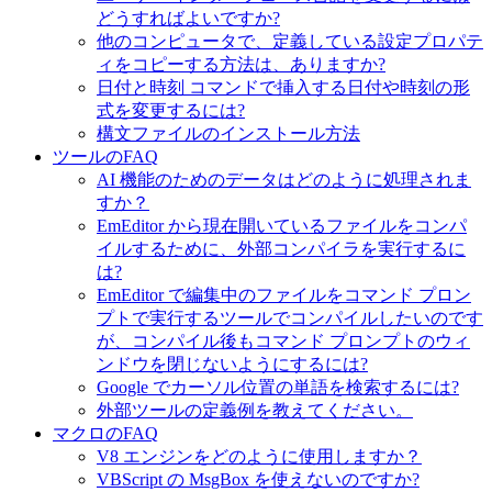
どうすればよいですか?
他のコンピュータで、定義している設定プロパテ
ィをコピーする方法は、ありますか?
日付と時刻 コマンドで挿入する日付や時刻の形
式を変更するには?
構文ファイルのインストール方法
ツールのFAQ
AI 機能のためのデータはどのように処理されま
すか？
EmEditor から現在開いているファイルをコンパ
イルするために、外部コンパイラを実行するに
は?
EmEditor で編集中のファイルをコマンド プロン
プトで実行するツールでコンパイルしたいのです
が、コンパイル後もコマンド プロンプトのウィ
ンドウを閉じないようにするには?
Google でカーソル位置の単語を検索するには?
外部ツールの定義例を教えてください。
マクロのFAQ
V8 エンジンをどのように使用しますか？
VBScript の MsgBox を使えないのですか?