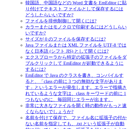
韓国語、中国語などの Word 文書を EmEditor に貼
り付けてテキスト ファイルとして保存するには
どうしたらいいですか?
ファイルを排他制御して開くには?
カラーまたはモノクロで印刷するにはどうしらい
いですか?
サイズが 0 のファイルを保存するには?
Java ファイルまたは XML ファイルを UTF-8 では
なく日本語 (シフト JIS) として開くには?
エクスプローラから特定の拡張子のファイルをダ
ブルクリックして EmEditor が起動できるように
するには?
EmEditor で Java のクラスを書き、コンパイルす
ると、「class の前に 3 つの無効な文字がありま
す」というエラーが発生します。エラーで指摘さ
れているような文字は、class キーワードの前に 1
つもないのに、毎回同じエラーが出ます。
非常に大きなファイルを開く時の動作がもっと速
くならないでしょうか?
名前を付けて保存で、ファイル名に拡張子の付か
ない名前を指定しても、.txt という拡張子が自動