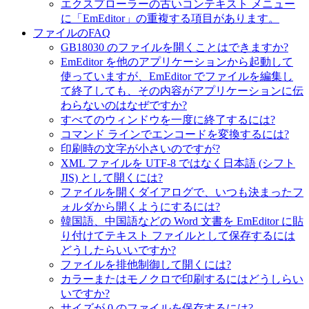
エクスプローラーの古いコンテキスト メニュー
に「EmEditor」の重複する項目があります。
ファイルのFAQ
GB18030 のファイルを開くことはできますか?
EmEditor を他のアプリケーションから起動して
使っていますが、EmEditor でファイルを編集し
て終了しても、その内容がアプリケーションに伝
わらないのはなぜですか?
すべてのウィンドウを一度に終了するには?
コマンド ラインでエンコードを変換するには?
印刷時の文字が小さいのですが?
XML ファイルを UTF-8 ではなく日本語 (シフト
JIS) として開くには?
ファイルを開くダイアログで、いつも決まったフ
ォルダから開くようにするには?
韓国語、中国語などの Word 文書を EmEditor に貼
り付けてテキスト ファイルとして保存するには
どうしたらいいですか?
ファイルを排他制御して開くには?
カラーまたはモノクロで印刷するにはどうしらい
いですか?
サイズが 0 のファイルを保存するには?