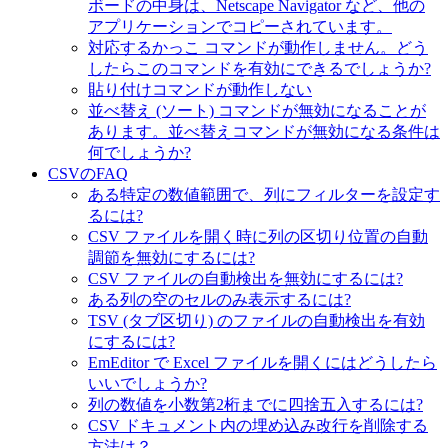
ボードの中身は、Netscape Navigator など、他の
アプリケーションでコピーされています。
対応するかっこ コマンドが動作しません。どう
したらこのコマンドを有効にできるでしょうか?
貼り付けコマンドが動作しない
並べ替え (ソート) コマンドが無効になることが
あります。並べ替えコマンドが無効になる条件は
何でしょうか?
CSVのFAQ
ある特定の数値範囲で、列にフィルターを設定す
るには?
CSV ファイルを開く時に列の区切り位置の自動
調節を無効にするには?
CSV ファイルの自動検出を無効にするには?
ある列の空のセルのみ表示するには?
TSV (タブ区切り) のファイルの自動検出を有効
にするには?
EmEditor で Excel ファイルを開くにはどうしたら
いいでしょうか?
列の数値を小数第2桁までに四捨五入するには?
CSV ドキュメント内の埋め込み改行を削除する
方法は？