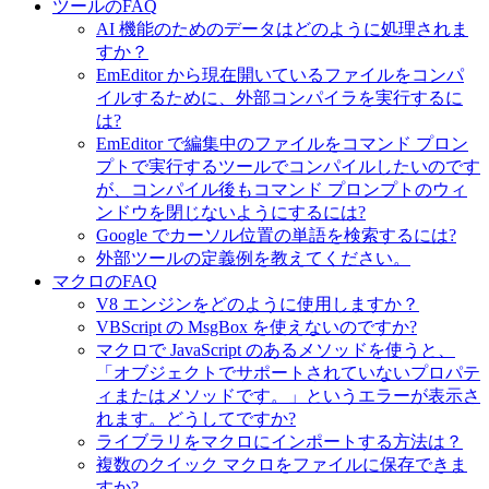
ツールのFAQ
AI 機能のためのデータはどのように処理されま
すか？
EmEditor から現在開いているファイルをコンパ
イルするために、外部コンパイラを実行するに
は?
EmEditor で編集中のファイルをコマンド プロン
プトで実行するツールでコンパイルしたいのです
が、コンパイル後もコマンド プロンプトのウィ
ンドウを閉じないようにするには?
Google でカーソル位置の単語を検索するには?
外部ツールの定義例を教えてください。
マクロのFAQ
V8 エンジンをどのように使用しますか？
VBScript の MsgBox を使えないのですか?
マクロで JavaScript のあるメソッドを使うと、
「オブジェクトでサポートされていないプロパテ
ィまたはメソッドです。」というエラーが表示さ
れます。どうしてですか?
ライブラリをマクロにインポートする方法は？
複数のクイック マクロをファイルに保存できま
すか?