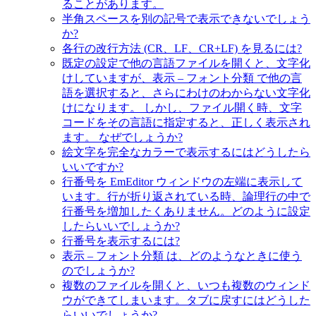
ることがあります。
半角スペースを別の記号で表示できないでしょう
か?
各行の改行方法 (CR、LF、CR+LF) を見るには?
既定の設定で他の言語ファイルを開くと、文字化
けしていますが、表示 – フォント分類 で他の言
語を選択すると、さらにわけのわからない文字化
けになります。 しかし、ファイル開く時、文字
コードをその言語に指定すると、正しく表示され
ます。 なぜでしょうか?
絵文字を完全なカラーで表示するにはどうしたら
いいですか?
行番号を EmEditor ウィンドウの左端に表示して
います。行が折り返されている時、論理行の中で
行番号を増加したくありません。どのように設定
したらいいでしょうか?
行番号を表示するには?
表示 – フォント分類 は、どのようなときに使う
のでしょうか?
複数のファイルを開くと、いつも複数のウィンド
ウができてしまいます。タブに戻すにはどうした
らいいでしょうか?