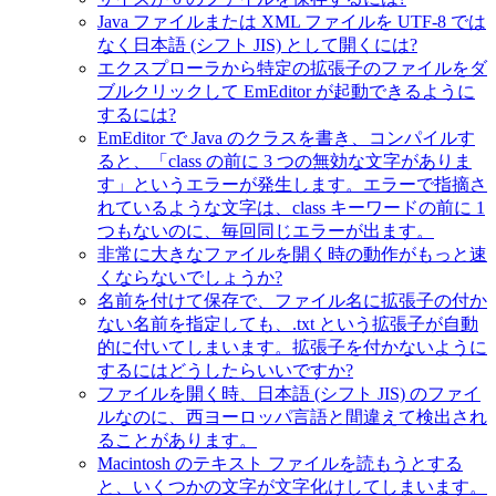
Java ファイルまたは XML ファイルを UTF-8 では
なく日本語 (シフト JIS) として開くには?
エクスプローラから特定の拡張子のファイルをダ
ブルクリックして EmEditor が起動できるように
するには?
EmEditor で Java のクラスを書き、コンパイルす
ると、「class の前に 3 つの無効な文字がありま
す」というエラーが発生します。エラーで指摘さ
れているような文字は、class キーワードの前に 1
つもないのに、毎回同じエラーが出ます。
非常に大きなファイルを開く時の動作がもっと速
くならないでしょうか?
名前を付けて保存で、ファイル名に拡張子の付か
ない名前を指定しても、.txt という拡張子が自動
的に付いてしまいます。拡張子を付かないように
するにはどうしたらいいですか?
ファイルを開く時、日本語 (シフト JIS) のファイ
ルなのに、西ヨーロッパ言語と間違えて検出され
ることがあります。
Macintosh のテキスト ファイルを読もうとする
と、いくつかの文字が文字化けしてしまいます。