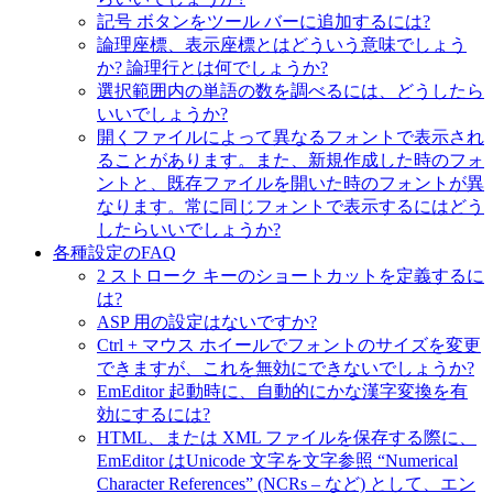
記号 ボタンをツール バーに追加するには?
論理座標、表示座標とはどういう意味でしょう
か? 論理行とは何でしょうか?
選択範囲内の単語の数を調べるには、どうしたら
いいでしょうか?
開くファイルによって異なるフォントで表示され
ることがあります。また、新規作成した時のフォ
ントと、既存ファイルを開いた時のフォントが異
なります。常に同じフォントで表示するにはどう
したらいいでしょうか?
各種設定のFAQ
2 ストローク キーのショートカットを定義するに
は?
ASP 用の設定はないですか?
Ctrl + マウス ホイールでフォントのサイズを変更
できますが、これを無効にできないでしょうか?
EmEditor 起動時に、自動的にかな漢字変換を有
効にするには?
HTML、または XML ファイルを保存する際に、
EmEditor はUnicode 文字を文字参照 “Numerical
Character References” (NCRs – など) として、エン