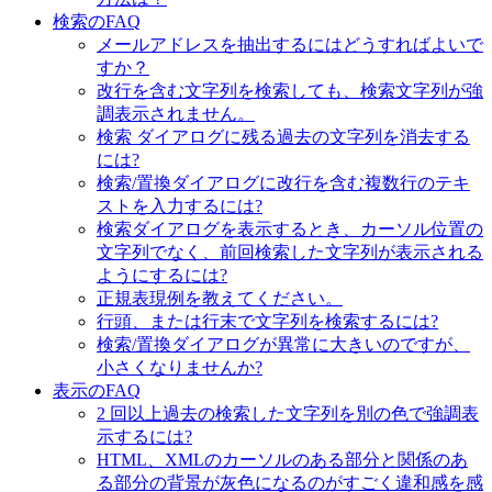
検索のFAQ
メールアドレスを抽出するにはどうすればよいで
すか？
改行を含む文字列を検索しても、検索文字列が強
調表示されません。
検索 ダイアログに残る過去の文字列を消去する
には?
検索/置換ダイアログに改行を含む複数行のテキ
ストを入力するには?
検索ダイアログを表示するとき、カーソル位置の
文字列でなく、前回検索した文字列が表示される
ようにするには?
正規表現例を教えてください。
行頭、または行末で文字列を検索するには?
検索/置換ダイアログが異常に大きいのですが、
小さくなりませんか?
表示のFAQ
2 回以上過去の検索した文字列を別の色で強調表
示するには?
HTML、XMLのカーソルのある部分と関係のあ
る部分の背景が灰色になるのがすごく違和感を感