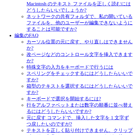
Macintosh のテキスト ファイルを正しく読むには
どうしたらいいでしょうか?
ネットワークの共有フォルダで、私の開いている
ファイルを、他のユーザーが編集できないように
することは可能ですか?
編集のFAQ
カーソル位置の元に戻す、やり直しはできません
か?
改ページなどのコントロール文字を挿入できます
か?
特殊文字の入力をキーボードで行うには
スペリングをチェックするにはどうしたらいいで
すか?
箱型のテキストを選択するにはどうしたらいいで
すか?
キーボードで選択を開始するには?
行をアルファベットまたは数字の順番に並べ替え
るにはどうしたらいいですか?
元に戻す コマンドで、挿入した文字を 1 文字ず
つ戻したいのですが?
テキストを正しく貼り付けできません。クリップ