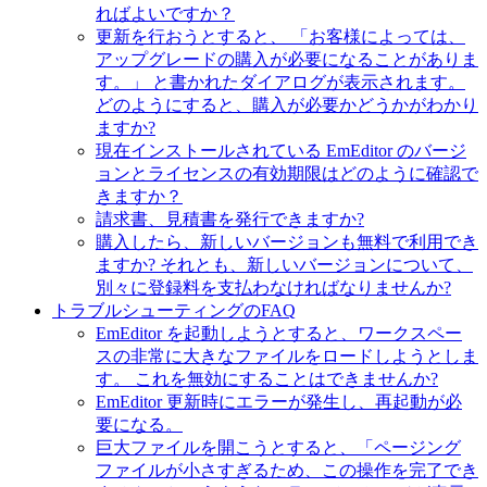
ればよいですか？
更新を行おうとすると、 「お客様によっては、
アップグレードの購入が必要になることがありま
す。」 と書かれたダイアログが表示されます。
どのようにすると、購入が必要かどうかがわかり
ますか?
現在インストールされている EmEditor のバージ
ョンとライセンスの有効期限はどのように確認で
きますか？
請求書、見積書を発行できますか?
購入したら、新しいバージョンも無料で利用でき
ますか? それとも、新しいバージョンについて、
別々に登録料を支払わなければなりませんか?
トラブルシューティングのFAQ
EmEditor を起動しようとすると、ワークスペー
スの非常に大きなファイルをロードしようとしま
す。 これを無効にすることはできませんか?
EmEditor 更新時にエラーが発生し、再起動が必
要になる。
巨大ファイルを開こうとすると、「ページング
ファイルが小さすぎるため、この操作を完了でき