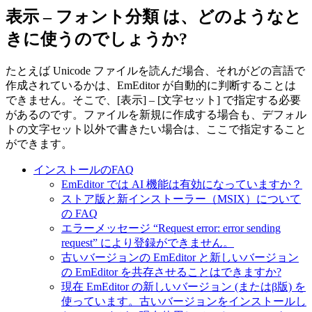
表示 – フォント分類 は、どのようなと
きに使うのでしょうか?
たとえば Unicode ファイルを読んだ場合、それがどの言語で
作成されているかは、EmEditor が自動的に判断することは
できません。そこで、[表示] – [文字セット] で指定する必要
があるのです。ファイルを新規に作成する場合も、デフォル
トの文字セット以外で書きたい場合は、ここで指定すること
ができます。
インストールのFAQ
EmEditor では AI 機能は有効になっていますか？
ストア版と新インストーラー（MSIX）について
の FAQ
エラーメッセージ “Request error: error sending
request” により登録ができません。
古いバージョンの EmEditor と新しいバージョン
の EmEditor を共存させることはできますか?
現在 EmEditor の新しいバージョン (またはβ版) を
使っています。古いバージョンをインストールし