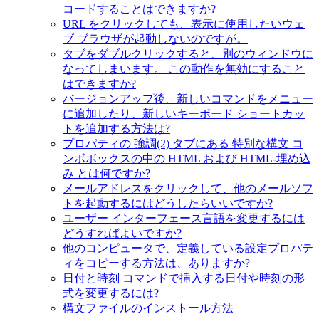
コードすることはできますか?
URL をクリックしても、表示に使用したいウェ
ブ ブラウザが起動しないのですが。
タブをダブルクリックすると、別のウィンドウに
なってしまいます。 この動作を無効にすること
はできますか?
バージョンアップ後、新しいコマンドをメニュー
に追加したり、新しいキーボード ショートカッ
トを追加する方法は?
プロパティの 強調(2) タブにある 特別な構文 コ
ンボボックスの中の HTML および HTML-埋め込
み とは何ですか?
メールアドレスをクリックして、他のメールソフ
トを起動するにはどうしたらいいですか?
ユーザー インターフェース言語を変更するには
どうすればよいですか?
他のコンピュータで、定義している設定プロパテ
ィをコピーする方法は、ありますか?
日付と時刻 コマンドで挿入する日付や時刻の形
式を変更するには?
構文ファイルのインストール方法