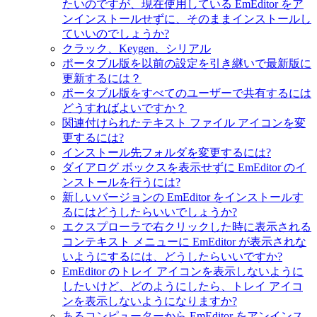
たいのですが、現在使用している EmEditor をア
ンインストールせずに、そのままインストールし
ていいのでしょうか?
クラック、Keygen、シリアル
ポータブル版を以前の設定を引き継いで最新版に
更新するには？
ポータブル版をすべてのユーザーで共有するには
どうすればよいですか？
関連付けられたテキスト ファイル アイコンを変
更するには?
インストール先フォルダを変更するには?
ダイアログ ボックスを表示せずに EmEditor のイ
ンストールを行うには?
新しいバージョンの EmEditor をインストールす
るにはどうしたらいいでしょうか?
エクスプローラで右クリックした時に表示される
コンテキスト メニューに EmEditor が表示されな
いようにするには、どうしたらいいですか?
EmEditor のトレイ アイコンを表示しないように
したいけど、どのようにしたら、トレイ アイコ
ンを表示しないようになりますか?
あるコンピューターから EmEditor をアンインス