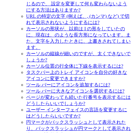
じるので、 設定を変更して何も変わらないよう
にする方法はありますか?
URL の特定の文字 (例えば、, (カンマ) など) で切
れて表示されないようにするには?
カーソルの形状が、以前は I の形をしていたの
に、現在は、のような長方形になっています。ま
た、文字を入力したときに、上書きされてしまい
ます。
カーソルの縦線が細いのですが、太くできないで
しょうか?
カーソル位置の行全体に下線を表示するには?
タスクバー上のトレイ アイコンを自分の好きな
アイコンに変更できますか?
ツール バーにアイコンを追加するには?
ツール バーに大きなアイコンを選択するには?
ページが変わっても続いた行番号を表示するには
どうしたらいいでしょうか?
ユーザー インターフェイスの言語を変更するに
はどうしたらいいですか?
円マークがバックスラッシュとして表示された
り、バックスラッシュが円マークとして表示され