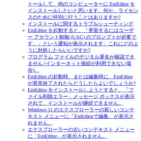
トールして、他のコンピューターに EmEditor を
インストールしたいと思います。何か、ライセン
スのために特別に行うことはありますか?
インストールに関するトラブルシューティング
EmEditor を起動すると、「更新するにはユーザ
ー アカウント制御 (UAC) のプロンプトが必要で
す。」という通知が表示されます。これにどのよ
うに対処したらいいですか?
プログラム ファイルのデジタル署名が確認でき
ません (インターネット接続が利用できない場
合)。
EmEditor の起動時、または編集時に、EmEditor
が異常終了されたらどうしたらよいでしょうか?
EmEditor をインストールしようとすると、「フ
ァイル削除エラー」メッセージ ボックスが表示
されて、インストールが継続できません。
Windows 11 のエクスプローラーの新しいコンテ
キスト メニューに「EmEditorで編集」が表示さ
れません。
エクスプローラーの古いコンテキスト メニュー
に「EmEditor」が表示されません。