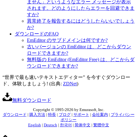
ません」というようなエラー メッセージが表示
されます。どのようにしたらエラーを回避できま
すか?
異常終了を報告するにはどうしたらいいでしょう
か?
ダウンロードのFAQ
EmEditor のサブドメインは何ですか?
古いバージョンの EmEditor は、どこからダウン
ロードできますか?
無料版の EmEditor (EmEditor Free) は、どこからダ
ウンロードできますか?
“世界で最も速いテキストエディター” を今すぐダウンロー
ド、体験しましょう! (出典:
ZDNet
)
無料ダウンロード
Copyright © 1995-2026 by Emurasoft, Inc.
ダウンロード
|
購入方法
|
特長
|
ブログ
|
サポート
|
会社案内
|
プライバシー
ポリシー
English
|
Deutsch
|
한국어
|
简体中文
|
繁體中文