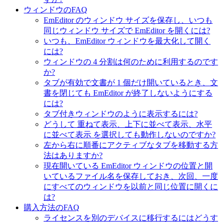
ウィンドウのFAQ
EmEditor のウィンドウ サイズを保存し、いつも
同じウィンドウ サイズで EmEditor を開くには?
いつも、EmEditor ウィンドウを最大化して開く
には?
ウィンドウの 4 分割は何のために利用するのです
か?
タブが有効で文書が 1 個だけ開いているとき、文
書を閉じても EmEditor が終了しないようにする
には?
タブ付きウィンドウのように表示するには?
どうして 重ねて表示、上下に並べて表示、水平
に並べて表示 を選択しても動作しないのですか?
左から右に順番にアクティブなタブを移動する方
法はありますか?
現在開いている EmEditor ウィンドウの位置と開
いているファイル名を保存しておき、次回、一度
にすべてのウィンドウを以前と同じ位置に開くに
は?
購入方法のFAQ
ライセンスを別のデバイスに移行するにはどうす