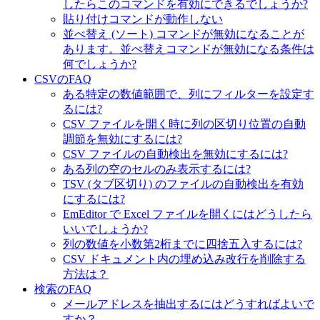
したらこのコマンドを有効にできるでしょうか?
貼り付けコマンドが動作しない
並べ替え (ソート) コマンドが無効になることが
あります。並べ替えコマンドが無効になる条件は
何でしょうか?
CSVのFAQ
ある特定の数値範囲で、列にフィルターを設定す
るには?
CSV ファイルを開く時に列の区切り位置の自動
調節を無効にするには?
CSV ファイルの自動検出を無効にするには?
ある列の空のセルのみ表示するには?
TSV (タブ区切り) のファイルの自動検出を有効
にするには?
EmEditor で Excel ファイルを開くにはどうしたら
いいでしょうか?
列の数値を小数第2桁までに四捨五入するには?
CSV ドキュメント内の埋め込み改行を削除する
方法は？
検索のFAQ
メールアドレスを抽出するにはどうすればよいで
すか？