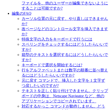
ファイルを、他のユーザーが編集できないように
することは可能ですか?
編集のFAQ
カーソル位置の元に戻す、やり直しはできません
か?
改ページなどのコントロール文字を挿入できます
か?
特殊文字の入力をキーボードで行うには
スペリングをチェックするにはどうしたらいいで
すか?
箱型のテキストを選択するにはどうしたらいいで
すか?
キーボードで選択を開始するには?
行をアルファベットまたは数字の順番に並べ替え
るにはどうしたらいいですか?
元に戻す コマンドで、挿入した文字を 1 文字ず
つ戻したいのですが?
テキストを正しく貼り付けできません。クリップ
ボードの中身は、Netscape Navigator など、他の
アプリケーションでコピーされています。
対応するかっこ コマンドが動作しません。どう