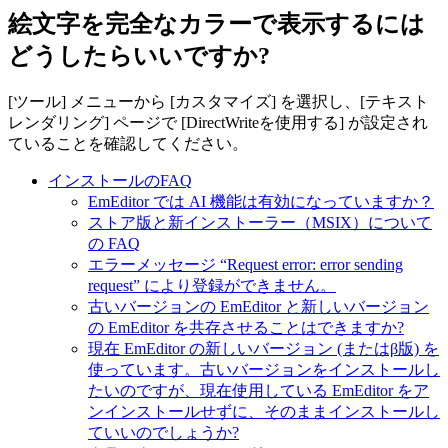
絵文字を完全なカラーで表示するには
どうしたらいいですか?
[ツール] メニューから [カスタマイズ] を選択し、[テキスト
レンダリング] ページで [DirectWriteを使用する] が設定され
ていることを確認してください。
インストールのFAQ
EmEditor では AI 機能は有効になっていますか？
ストア版と新インストーラー（MSIX）について
の FAQ
エラーメッセージ “Request error: error sending
request” により登録ができません。
古いバージョンの EmEditor と新しいバージョン
の EmEditor を共存させることはできますか?
現在 EmEditor の新しいバージョン (またはβ版) を
使っています。古いバージョンをインストールし
たいのですが、現在使用している EmEditor をア
ンインストールせずに、そのままインストールし
ていいのでしょうか?