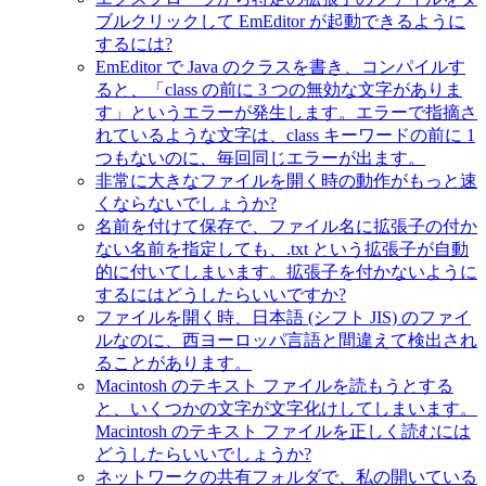
ブルクリックして EmEditor が起動できるように
するには?
EmEditor で Java のクラスを書き、コンパイルす
ると、「class の前に 3 つの無効な文字がありま
す」というエラーが発生します。エラーで指摘さ
れているような文字は、class キーワードの前に 1
つもないのに、毎回同じエラーが出ます。
非常に大きなファイルを開く時の動作がもっと速
くならないでしょうか?
名前を付けて保存で、ファイル名に拡張子の付か
ない名前を指定しても、.txt という拡張子が自動
的に付いてしまいます。拡張子を付かないように
するにはどうしたらいいですか?
ファイルを開く時、日本語 (シフト JIS) のファイ
ルなのに、西ヨーロッパ言語と間違えて検出され
ることがあります。
Macintosh のテキスト ファイルを読もうとする
と、いくつかの文字が文字化けしてしまいます。
Macintosh のテキスト ファイルを正しく読むには
どうしたらいいでしょうか?
ネットワークの共有フォルダで、私の開いている