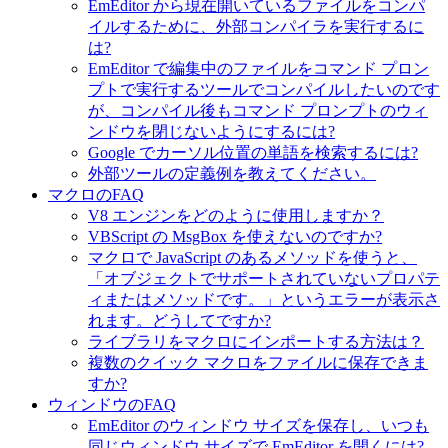
EmEditor から現在開いているファイルをコンパ
イルするために、外部コンパイラを実行するに
は?
EmEditor で編集中のファイルをコマンド プロン
プトで実行するツールでコンパイルしたいのです
が、コンパイル後もコマンド プロンプトのウィ
ンドウを閉じないようにするには?
Google でカーソル位置の単語を検索するには?
外部ツールの定義例を教えてください。
マクロのFAQ
V8 エンジンをどのように使用しますか？
VBScript の MsgBox を使えないのですか?
マクロで JavaScript のあるメソッドを使うと、
「オブジェクトでサポートされていないプロパテ
ィまたはメソッドです。」というエラーが表示さ
れます。どうしてですか?
ライブラリをマクロにインポートする方法は？
複数のクイック マクロをファイルに保存できま
すか?
ウィンドウのFAQ
EmEditor のウィンドウ サイズを保存し、いつも
同じウィンドウ サイズで EmEditor を開くには?