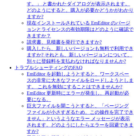
す。」 と書かれたダイアログが表示されます。
どのようにすると、購入が必要かどうかがわかり
ますか?
現在インストールされている EmEditor のバージ
ョンとライセンスの有効期限はどのように確認で
きますか？
請求書、見積書を発行できますか?
購入したら、新しいバージョンも無料で利用でき
ますか? それとも、新しいバージョンについて、
別々に登録料を支払わなければなりませんか?
トラブルシューティングのFAQ
EmEditor を起動しようとすると、ワークスペー
スの非常に大きなファイルをロードしようとしま
す。 これを無効にすることはできませんか?
EmEditor 更新時にエラーが発生し、再起動が必
要になる。
巨大ファイルを開こうとすると、「ページング
ファイルが小さすぎるため、この操作を完了でき
ません」というようなエラー メッセージが表示
されます。どのようにしたらエラーを回避できま
すか?