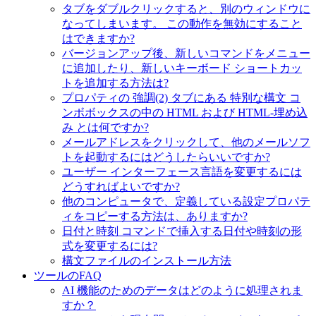
タブをダブルクリックすると、別のウィンドウに
なってしまいます。 この動作を無効にすること
はできますか?
バージョンアップ後、新しいコマンドをメニュー
に追加したり、新しいキーボード ショートカッ
トを追加する方法は?
プロパティの 強調(2) タブにある 特別な構文 コ
ンボボックスの中の HTML および HTML-埋め込
み とは何ですか?
メールアドレスをクリックして、他のメールソフ
トを起動するにはどうしたらいいですか?
ユーザー インターフェース言語を変更するには
どうすればよいですか?
他のコンピュータで、定義している設定プロパテ
ィをコピーする方法は、ありますか?
日付と時刻 コマンドで挿入する日付や時刻の形
式を変更するには?
構文ファイルのインストール方法
ツールのFAQ
AI 機能のためのデータはどのように処理されま
すか？