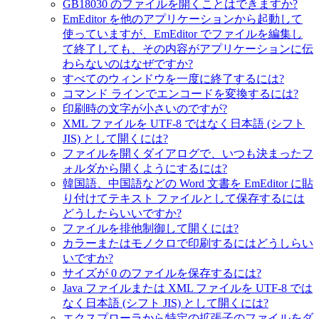
GB18030 のファイルを開くことはできますか?
EmEditor を他のアプリケーションから起動して
使っていますが、EmEditor でファイルを編集し
て終了しても、その内容がアプリケーションに伝
わらないのはなぜですか?
すべてのウィンドウを一度に終了するには?
コマンド ラインでエンコードを変換するには?
印刷時の文字が小さいのですが?
XML ファイルを UTF-8 ではなく日本語 (シフト
JIS) として開くには?
ファイルを開くダイアログで、いつも決まったフ
ォルダから開くようにするには?
韓国語、中国語などの Word 文書を EmEditor に貼
り付けてテキスト ファイルとして保存するには
どうしたらいいですか?
ファイルを排他制御して開くには?
カラーまたはモノクロで印刷するにはどうしらい
いですか?
サイズが 0 のファイルを保存するには?
Java ファイルまたは XML ファイルを UTF-8 では
なく日本語 (シフト JIS) として開くには?
エクスプローラから特定の拡張子のファイルをダ