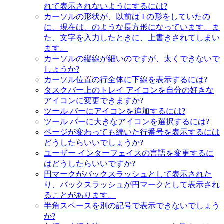
れて表示されないようにするには?
カーソルの形状が、以前は I の形をしていたの
に、現在は、のような長方形になっています。ま
た、文字を入力したときに、上書きされてしまい
ます。
カーソルの縦線が細いのですが、太くできないで
しょうか?
カーソル位置の行全体に下線を表示するには?
タスクバー上のトレイ アイコンを自分の好きな
アイコンに変更できますか?
ツール バーにアイコンを追加するには?
ツール バーに大きなアイコンを選択するには?
ページが変わっても続いた行番号を表示するには
どうしたらいいでしょうか?
ユーザー インターフェイスの言語を変更するに
はどうしたらいいですか?
円マークがバックスラッシュとして表示された
り、バックスラッシュが円マークとして表示され
ることがあります。
半角スペースを別の記号で表示できないでしょう
か?