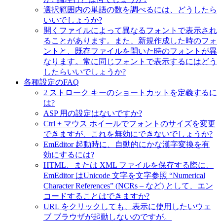
選択範囲内の単語の数を調べるには、どうしたら
いいでしょうか?
開くファイルによって異なるフォントで表示され
ることがあります。また、新規作成した時のフォ
ントと、既存ファイルを開いた時のフォントが異
なります。常に同じフォントで表示するにはどう
したらいいでしょうか?
各種設定のFAQ
2 ストローク キーのショートカットを定義するに
は?
ASP 用の設定はないですか?
Ctrl + マウス ホイールでフォントのサイズを変更
できますが、これを無効にできないでしょうか?
EmEditor 起動時に、自動的にかな漢字変換を有
効にするには?
HTML、または XML ファイルを保存する際に、
EmEditor はUnicode 文字を文字参照 “Numerical
Character References” (NCRs – など) として、エン
コードすることはできますか?
URL をクリックしても、表示に使用したいウェ
ブ ブラウザが起動しないのですが。