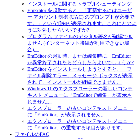
インストールに関するトラブルシューティング
EmEditor を起動すると、「更新するにはユーザ
ー アカウント制御 (UAC) のプロンプトが必要で
す。」という通知が表示されます。これにどのよ
うに対処したらいいですか?
プログラム ファイルのデジタル署名が確認でき
ません (インターネット接続が利用できない場
合)。
EmEditor の起動時、または編集時に、EmEditor
が異常終了されたらどうしたらよいでしょうか?
EmEditor をインストールしようとすると、「フ
ァイル削除エラー」メッセージ ボックスが表示
されて、インストールが継続できません。
Windows 11 のエクスプローラーの新しいコンテ
キスト メニューに「EmEditorで編集」が表示さ
れません。
エクスプローラーの古いコンテキスト メニュー
に「EmEditor」が表示されません。
エクスプローラーの古いコンテキスト メニュー
に「EmEditor」の重複する項目があります。
ファイルのFAQ