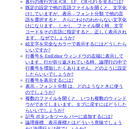
各行の改行方法 (CR、LF、CR+LF) を見るには?
既定の設定で他の言語ファイルを開くと、文字化
けしていますが、表示 – フォント分類 で他の言
語を選択すると、さらにわけのわからない文字化
けになります。 しかし、ファイル開く時、文字
コードをその言語に指定すると、正しく表示され
ます。 なぜでしょうか?
絵文字を完全なカラーで表示するにはどうしたら
いいですか?
行番号を EmEditor ウィンドウの左端に表示して
います。行が折り返されている時、論理行の中で
行番号を増加したくありません。どのように設定
したらいいでしょうか?
行番号を表示するには?
表示 – フォント分類 は、どのようなときに使う
のでしょうか?
複数のファイルを開くと、いつも複数のウィンド
ウができてしまいます。タブに戻すにはどうした
らいいでしょうか?
記号 ボタンをツール バーに追加するには?
論理座標、表示座標とはどういう意味でしょう
か? 論理行とは何でしょうか?