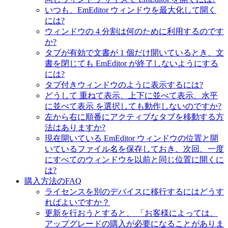
いつも、EmEditor ウィンドウを最大化して開く
には?
ウィンドウの 4 分割は何のために利用するのです
か?
タブが有効で文書が 1 個だけ開いているとき、文
書を閉じても EmEditor が終了しないようにする
には?
タブ付きウィンドウのように表示するには?
どうして 重ねて表示、上下に並べて表示、水平
に並べて表示 を選択しても動作しないのですか?
左から右に順番にアクティブなタブを移動する方
法はありますか?
現在開いている EmEditor ウィンドウの位置と開
いているファイル名を保存しておき、次回、一度
にすべてのウィンドウを以前と同じ位置に開くに
は?
購入方法のFAQ
ライセンスを別のデバイスに移行するにはどうす
ればよいですか？
更新を行おうとすると、 「お客様によっては、
アップグレードの購入が必要になることがありま