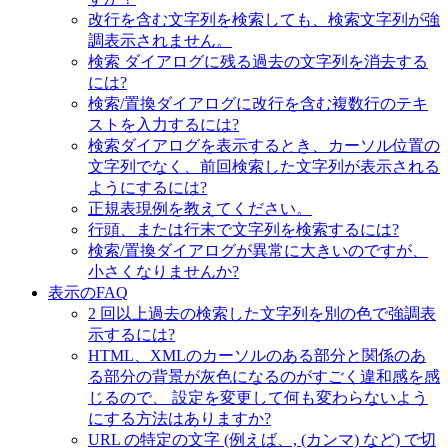
改行を含む文字列を検索しても、検索文字列が強
調表示されません。
検索 ダイアログに残る過去の文字列を消去する
には?
検索/置換ダイアログに改行を含む複数行のテキ
ストを入力するには?
検索ダイアログを表示するとき、カーソル位置の
文字列でなく、前回検索した文字列が表示される
ようにするには?
正規表現例を教えてください。
行頭、または行末で文字列を検索するには?
検索/置換ダイアログが異常に大きいのですが、
小さくなりませんか?
表示のFAQ
2 回以上過去の検索した文字列を別の色で強調表
示するには?
HTML、XMLのカーソルのある部分と関係のあ
る部分の背景が灰色になるのがすごく違和感を感
じるので、 設定を変更して何も変わらないよう
にする方法はありますか?
URL の特定の文字 (例えば、, (カンマ) など) で切