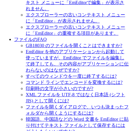
キスト メニューに「EmEditorで編集」が表示さ
れません。
エクスプローラーの古いコンテキスト メニュー
に「EmEditor」が表示されません。
エクスプローラーの古いコンテキスト メニュー
に「EmEditor」の重複する項目があります。
ファイルのFAQ
GB18030 のファイルを開くことはできますか?
EmEditor を他のアプリケーションから起動して
使っていますが、EmEditor でファイルを編集し
て終了しても、その内容がアプリケーションに伝
わらないのはなぜですか?
すべてのウィンドウを一度に終了するには?
コマンド ラインでエンコードを変換するには?
印刷時の文字が小さいのですが?
XML ファイルを UTF-8 ではなく日本語 (シフト
JIS) として開くには?
ファイルを開くダイアログで、いつも決まったフ
ォルダから開くようにするには?
韓国語、中国語などの Word 文書を EmEditor に貼
り付けてテキスト ファイルとして保存するには