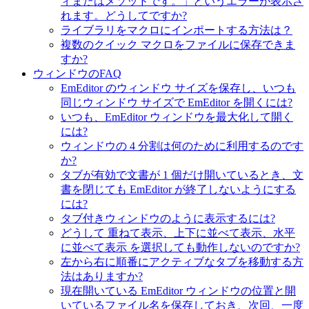
ィまたはメソッドです。」というエラーが表示さ
れます。どうしてですか?
ライブラリをマクロにインポートする方法は？
複数のクイック マクロをファイルに保存できま
すか?
ウィンドウのFAQ
EmEditor のウィンドウ サイズを保存し、いつも
同じウィンドウ サイズで EmEditor を開くには?
いつも、EmEditor ウィンドウを最大化して開く
には?
ウィンドウの 4 分割は何のために利用するのです
か?
タブが有効で文書が 1 個だけ開いているとき、文
書を閉じても EmEditor が終了しないようにする
には?
タブ付きウィンドウのように表示するには?
どうして 重ねて表示、上下に並べて表示、水平
に並べて表示 を選択しても動作しないのですか?
左から右に順番にアクティブなタブを移動する方
法はありますか?
現在開いている EmEditor ウィンドウの位置と開
いているファイル名を保存しておき、次回、一度