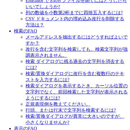
EmEditor で Excel ファイルを開くにはどうしたら
いいでしょうか?
列の数値を小数第2桁までに四捨五入するには?
CSV ドキュメント内の埋め込み改行を削除する
方法は？
検索のFAQ
メールアドレスを抽出するにはどうすればよいで
すか？
改行を含む文字列を検索しても、検索文字列が強
調表示されません。
検索 ダイアログに残る過去の文字列を消去する
には?
検索/置換ダイアログに改行を含む複数行のテキ
ストを入力するには?
検索ダイアログを表示するとき、カーソル位置の
文字列でなく、前回検索した文字列が表示される
ようにするには?
正規表現例を教えてください。
行頭、または行末で文字列を検索するには?
検索/置換ダイアログが異常に大きいのですが、
小さくなりませんか?
表示のFAQ