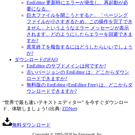
EmEditor 更新時にエラーが発生し、再起動が必
要になる。
巨大ファイルを開こうとすると、「ページング
ファイルが小さすぎるため、この操作を完了でき
ません」というようなエラー メッセージが表示
されます。どのようにしたらエラーを回避できま
すか?
異常終了を報告するにはどうしたらいいでしょう
か?
ダウンロードのFAQ
EmEditor のサブドメインは何ですか?
古いバージョンの EmEditor は、どこからダウン
ロードできますか?
無料版の EmEditor (EmEditor Free) は、どこからダ
ウンロードできますか?
“世界で最も速いテキストエディター” を今すぐダウンロー
ド、体験しましょう! (出典:
ZDNet
)
無料ダウンロード
Copyright © 1995-2026 by Emurasoft, Inc.