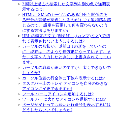
2 回以上過去の検索した文字列を別の色で強調表
示するには?
HTML、XMLのカーソルのある部分と関係のあ
る部分の背景が灰色になるのがすごく違和感を感
じるので、 設定を変更して何も変わらないよう
にする方法はありますか?
URL の特定の文字 (例えば、, (カンマ) など) で切
れて表示されないようにするには?
カーソルの形状が、以前は I の形をしていたの
に、現在は、のような長方形になっています。ま
た、文字を入力したときに、上書きされてしまい
ます。
カーソルの縦線が細いのですが、太くできないで
しょうか?
カーソル位置の行全体に下線を表示するには?
タスクバー上のトレイ アイコンを自分の好きな
アイコンに変更できますか?
ツール バーにアイコンを追加するには?
ツール バーに大きなアイコンを選択するには?
ページが変わっても続いた行番号を表示するには
どうしたらいいでしょうか?