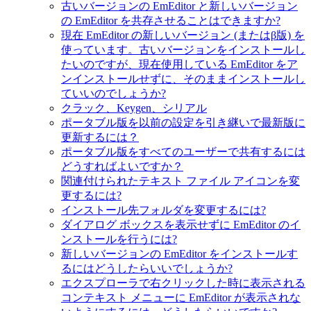
古いバージョンの EmEditor と新しいバージョン
の EmEditor を共存させることはできますか?
現在 EmEditor の新しいバージョン (またはβ版) を
使っています。古いバージョンをインストールし
たいのですが、現在使用している EmEditor をア
ンインストールせずに、そのままインストールし
ていいのでしょうか?
クラック、Keygen、シリアル
ポータブル版を以前の設定を引き継いで最新版に
更新するには？
ポータブル版をすべてのユーザーで共有するには
どうすればよいですか？
関連付けられたテキスト ファイル アイコンを変
更するには?
インストール先フォルダを変更するには?
ダイアログ ボックスを表示せずに EmEditor のイ
ンストールを行うには?
新しいバージョンの EmEditor をインストールす
るにはどうしたらいいでしょうか?
エクスプローラで右クリックした時に表示される
コンテキスト メニューに EmEditor が表示されな