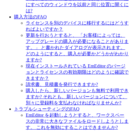
にすべてのウィンドウを以前と同じ位置に開くに
は?
購入方法のFAQ
ライセンスを別のデバイスに移行するにはどうす
ればよいですか？
更新を行おうとすると、 「お客様によっては、
アップグレードの購入が必要になることがありま
す。」 と書かれたダイアログが表示されます。
どのようにすると、購入が必要かどうかがわかり
ますか?
現在インストールされている EmEditor のバージ
ョンとライセンスの有効期限はどのように確認で
きますか？
請求書、見積書を発行できますか?
購入したら、新しいバージョンも無料で利用でき
ますか? それとも、新しいバージョンについて、
別々に登録料を支払わなければなりませんか?
トラブルシューティングのFAQ
EmEditor を起動しようとすると、ワークスペー
スの非常に大きなファイルをロードしようとしま
す。 これを無効にすることはできませんか?