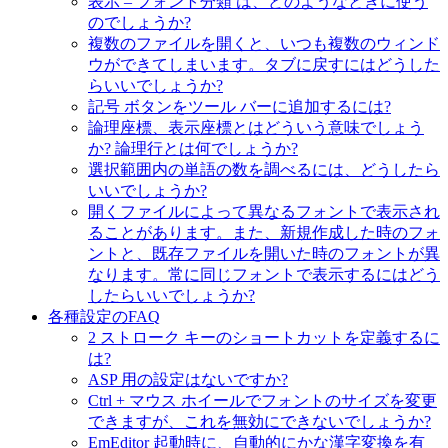
表示 – フォント分類 は、どのようなときに使う
のでしょうか?
複数のファイルを開くと、いつも複数のウィンド
ウができてしまいます。タブに戻すにはどうした
らいいでしょうか?
記号 ボタンをツール バーに追加するには?
論理座標、表示座標とはどういう意味でしょう
か? 論理行とは何でしょうか?
選択範囲内の単語の数を調べるには、どうしたら
いいでしょうか?
開くファイルによって異なるフォントで表示され
ることがあります。また、新規作成した時のフォ
ントと、既存ファイルを開いた時のフォントが異
なります。常に同じフォントで表示するにはどう
したらいいでしょうか?
各種設定のFAQ
2 ストローク キーのショートカットを定義するに
は?
ASP 用の設定はないですか?
Ctrl + マウス ホイールでフォントのサイズを変更
できますが、これを無効にできないでしょうか?
EmEditor 起動時に、自動的にかな漢字変換を有