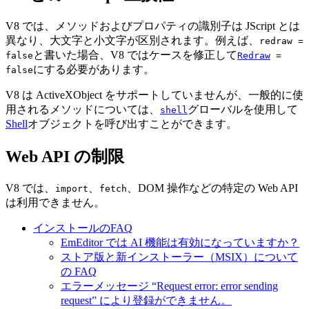
V8 では、メソッドおよびプロパティの識別子は JScript とは
異なり、大文字と小文字が区別されます。例えば、
redraw =
と書いた場合、V8 ではケースを修正して
false
Redraw
=
にする必要があります。
false
V8 は ActiveXObject をサポートしていませんが、一般的に使
用されるメソッドについては、
グローバルを使用して
shell
Shell
オブジェクトを呼び出すことができます。
Web API の制限
V8 では、
、
、DOM 操作などの特定の Web API
import
fetch
は利用できません。
インストールのFAQ
EmEditor では AI 機能は有効になっていますか？
ストア版と新インストーラー（MSIX）について
の FAQ
エラーメッセージ “Request error: error sending
request” により登録ができません。