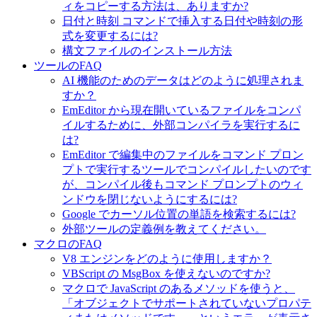
ィをコピーする方法は、ありますか?
日付と時刻 コマンドで挿入する日付や時刻の形
式を変更するには?
構文ファイルのインストール方法
ツールのFAQ
AI 機能のためのデータはどのように処理されま
すか？
EmEditor から現在開いているファイルをコンパ
イルするために、外部コンパイラを実行するに
は?
EmEditor で編集中のファイルをコマンド プロン
プトで実行するツールでコンパイルしたいのです
が、コンパイル後もコマンド プロンプトのウィ
ンドウを閉じないようにするには?
Google でカーソル位置の単語を検索するには?
外部ツールの定義例を教えてください。
マクロのFAQ
V8 エンジンをどのように使用しますか？
VBScript の MsgBox を使えないのですか?
マクロで JavaScript のあるメソッドを使うと、
「オブジェクトでサポートされていないプロパテ