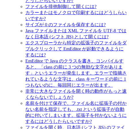
どうしたらいいですか?
ファイルを排他制御して開くには?
カラーまたはモノクロで印刷するにはどうしらい
いですか?
サイズが 0 のファイルを保存するには?
Java ファイルまたは XML ファイルを UTF-8 では
なく日本語 (シフト JIS) として開くには?
エクスプローラから特定の拡張子のファイルをダ
ブルクリックして EmEditor が起動できるように
するには?
EmEditor で Java のクラスを書き、コンパイルす
ると、「class の前に 3 つの無効な文字がありま
す」というエラーが発生します。エラーで指摘さ
れているような文字は、class キーワードの前に 1
つもないのに、毎回同じエラーが出ます。
非常に大きなファイルを開く時の動作がもっと速
くならないでしょうか?
名前を付けて保存で、ファイル名に拡張子の付か
ない名前を指定しても、.txt という拡張子が自動
的に付いてしまいます。拡張子を付かないように
するにはどうしたらいいですか?
ファイルを開く時、日本語 (シフト JIS) のファイ