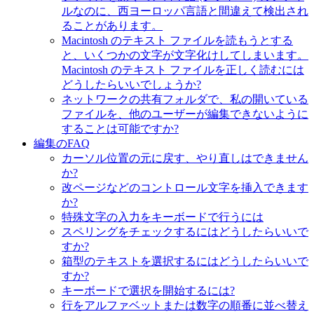
ルなのに、西ヨーロッパ言語と間違えて検出され
ることがあります。
Macintosh のテキスト ファイルを読もうとする
と、いくつかの文字が文字化けしてしまいます。
Macintosh のテキスト ファイルを正しく読むには
どうしたらいいでしょうか?
ネットワークの共有フォルダで、私の開いている
ファイルを、他のユーザーが編集できないように
することは可能ですか?
編集のFAQ
カーソル位置の元に戻す、やり直しはできません
か?
改ページなどのコントロール文字を挿入できます
か?
特殊文字の入力をキーボードで行うには
スペリングをチェックするにはどうしたらいいで
すか?
箱型のテキストを選択するにはどうしたらいいで
すか?
キーボードで選択を開始するには?
行をアルファベットまたは数字の順番に並べ替え