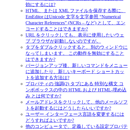
効にするには?
HTML、または XML ファイルを保存する際に、
EmEditor はUnicode 文字を文字参照 “Numerical
Character References” (NCRs – など) として、エン
コードすることはできますか?
URL をクリックしても、表示に使用したいウェ
ブ ブラウザが起動しないのですが。
タブをダブルクリックすると、別のウィンドウに
なってしまいます。 この動作を無効にすること
はできますか?
バージョンアップ後、新しいコマンドをメニュー
に追加したり、新しいキーボード ショートカッ
トを追加する方法は?
プロパティの 強調(2) タブにある 特別な構文 コ
ンボボックスの中の HTML および HTML-埋め込
み とは何ですか?
メールアドレスをクリックして、他のメールソフ
トを起動するにはどうしたらいいですか?
ユーザー インターフェース言語を変更するには
どうすればよいですか?
他のコンピュータで、定義している設定プロパテ