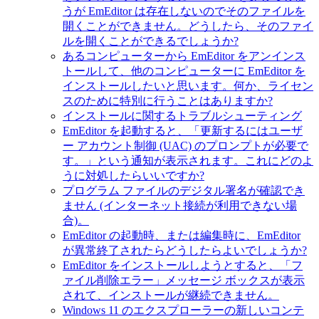
うが EmEditor は存在しないのでそのファイルを
開くことができません。どうしたら、そのファイ
ルを開くことができるでしょうか?
あるコンピューターから EmEditor をアンインス
トールして、他のコンピューターに EmEditor を
インストールしたいと思います。何か、ライセン
スのために特別に行うことはありますか?
インストールに関するトラブルシューティング
EmEditor を起動すると、「更新するにはユーザ
ー アカウント制御 (UAC) のプロンプトが必要で
す。」という通知が表示されます。これにどのよ
うに対処したらいいですか?
プログラム ファイルのデジタル署名が確認でき
ません (インターネット接続が利用できない場
合)。
EmEditor の起動時、または編集時に、EmEditor
が異常終了されたらどうしたらよいでしょうか?
EmEditor をインストールしようとすると、「フ
ァイル削除エラー」メッセージ ボックスが表示
されて、インストールが継続できません。
Windows 11 のエクスプローラーの新しいコンテ