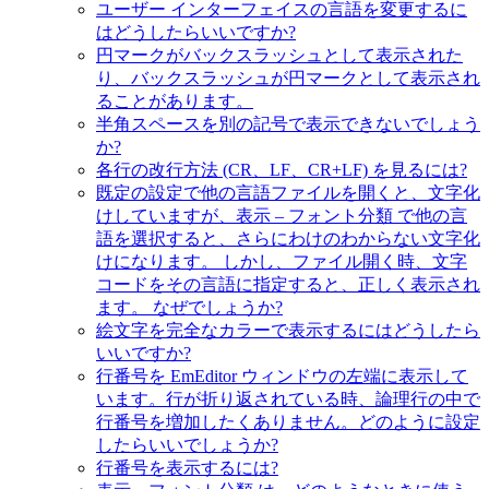
ユーザー インターフェイスの言語を変更するに
はどうしたらいいですか?
円マークがバックスラッシュとして表示された
り、バックスラッシュが円マークとして表示され
ることがあります。
半角スペースを別の記号で表示できないでしょう
か?
各行の改行方法 (CR、LF、CR+LF) を見るには?
既定の設定で他の言語ファイルを開くと、文字化
けしていますが、表示 – フォント分類 で他の言
語を選択すると、さらにわけのわからない文字化
けになります。 しかし、ファイル開く時、文字
コードをその言語に指定すると、正しく表示され
ます。 なぜでしょうか?
絵文字を完全なカラーで表示するにはどうしたら
いいですか?
行番号を EmEditor ウィンドウの左端に表示して
います。行が折り返されている時、論理行の中で
行番号を増加したくありません。どのように設定
したらいいでしょうか?
行番号を表示するには?