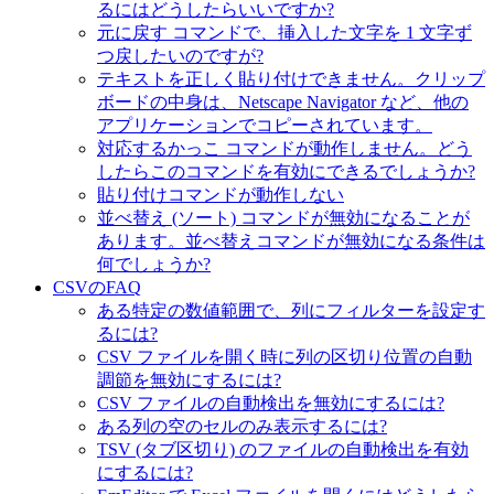
るにはどうしたらいいですか?
元に戻す コマンドで、挿入した文字を 1 文字ず
つ戻したいのですが?
テキストを正しく貼り付けできません。クリップ
ボードの中身は、Netscape Navigator など、他の
アプリケーションでコピーされています。
対応するかっこ コマンドが動作しません。どう
したらこのコマンドを有効にできるでしょうか?
貼り付けコマンドが動作しない
並べ替え (ソート) コマンドが無効になることが
あります。並べ替えコマンドが無効になる条件は
何でしょうか?
CSVのFAQ
ある特定の数値範囲で、列にフィルターを設定す
るには?
CSV ファイルを開く時に列の区切り位置の自動
調節を無効にするには?
CSV ファイルの自動検出を無効にするには?
ある列の空のセルのみ表示するには?
TSV (タブ区切り) のファイルの自動検出を有効
にするには?