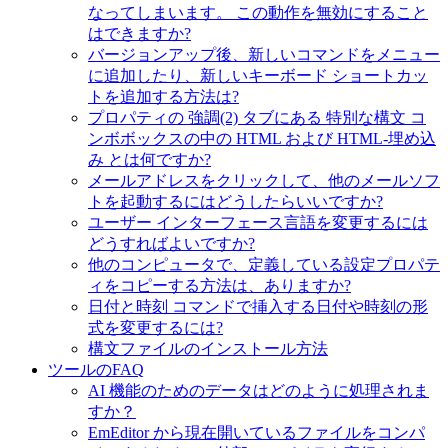
なってしまいます。 この動作を無効にすること
はできますか?
バージョンアップ後、新しいコマンドをメニュー
に追加したり、新しいキーボード ショートカッ
トを追加する方法は?
プロパティの 強調(2) タブにある 特別な構文 コ
ンボボックスの中の HTML および HTML-埋め込
み とは何ですか?
メールアドレスをクリックして、他のメールソフ
トを起動するにはどうしたらいいですか?
ユーザー インターフェース言語を変更するには
どうすればよいですか?
他のコンピュータで、定義している設定プロパテ
ィをコピーする方法は、ありますか?
日付と時刻 コマンドで挿入する日付や時刻の形
式を変更するには?
構文ファイルのインストール方法
ツールのFAQ
AI 機能のためのデータはどのように処理されま
すか？
EmEditor から現在開いているファイルをコンパ