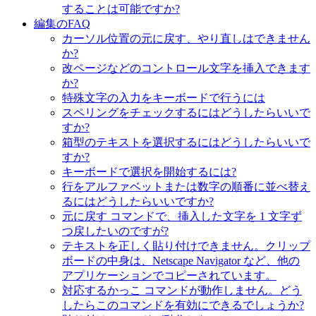
することは可能ですか?
編集のFAQ
カーソル位置の元に戻す、やり直しはできません
か?
改ページなどのコントロール文字を挿入できます
か?
特殊文字の入力をキーボードで行うには
スペリングをチェックするにはどうしたらいいで
すか?
箱型のテキストを選択するにはどうしたらいいで
すか?
キーボードで選択を開始するには?
行をアルファベットまたは数字の順番に並べ替え
るにはどうしたらいいですか?
元に戻す コマンドで、挿入した文字を 1 文字ず
つ戻したいのですが?
テキストを正しく貼り付けできません。クリップ
ボードの中身は、Netscape Navigator など、他の
アプリケーションでコピーされています。
対応するかっこ コマンドが動作しません。どう
したらこのコマンドを有効にできるでしょうか?