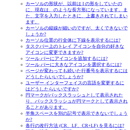
カーソルの形状が、以前は I の形をしていたの
に、現在は、のような長方形になっています。ま
た、文字を入力したときに、上書きされてしまい
ます。
カーソルの縦線が細いのですが、太くできないで
しょうか?
カーソル位置の行全体に下線を表示するには?
タスクバー上のトレイ アイコンを自分の好きな
アイコンに変更できますか?
ツール バーにアイコンを追加するには?
ツール バーに大きなアイコンを選択するには?
ページが変わっても続いた行番号を表示するには
どうしたらいいでしょうか?
ユーザー インターフェイスの言語を変更するに
はどうしたらいいですか?
円マークがバックスラッシュとして表示された
り、バックスラッシュが円マークとして表示され
ることがあります。
半角スペースを別の記号で表示できないでしょう
か?
各行の改行方法 (CR、LF、CR+LF) を見るには?