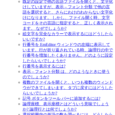
既定の設定で他の言語ファイルを開くと、文字化
けしていますが、表示 – フォント分類 で他の言
語を選択すると、さらにわけのわからない文字化
けになります。 しかし、ファイル開く時、文字
コードをその言語に指定すると、正しく表示され
ます。 なぜでしょうか?
絵文字を完全なカラーで表示するにはどうしたら
いいですか?
行番号を EmEditor ウィンドウの左端に表示して
います。行が折り返されている時、論理行の中で
行番号を増加したくありません。どのように設定
したらいいでしょうか?
行番号を表示するには?
表示 – フォント分類 は、どのようなときに使う
のでしょうか?
複数のファイルを開くと、いつも複数のウィンド
ウができてしまいます。タブに戻すにはどうした
らいいでしょうか?
記号 ボタンをツール バーに追加するには?
論理座標、表示座標とはどういう意味でしょう
か? 論理行とは何でしょうか?
選択範囲内の単語の数を調べるには、どうしたら