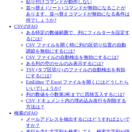
貼り付けコマンドが動作しない
並べ替え (ソート) コマンドが無効になることが
あります。並べ替えコマンドが無効になる条件は
何でしょうか?
CSVのFAQ
ある特定の数値範囲で、列にフィルターを設定す
るには?
CSV ファイルを開く時に列の区切り位置の自動
調節を無効にするには?
CSV ファイルの自動検出を無効にするには?
ある列の空のセルのみ表示するには?
TSV (タブ区切り) のファイルの自動検出を有効
にするには?
EmEditor で Excel ファイルを開くにはどうしたら
いいでしょうか?
列の数値を小数第2桁までに四捨五入するには?
CSV ドキュメント内の埋め込み改行を削除する
方法は？
検索のFAQ
メールアドレスを抽出するにはどうすればよいで
すか？
改行を含む文字列を検索しても、検索文字列が強