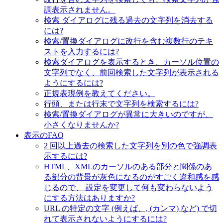
調表示されません。
検索 ダイアログに残る過去の文字列を消去する
には?
検索/置換ダイアログに改行を含む複数行のテキ
ストを入力するには?
検索ダイアログを表示するとき、カーソル位置の
文字列でなく、前回検索した文字列が表示される
ようにするには?
正規表現例を教えてください。
行頭、または行末で文字列を検索するには?
検索/置換ダイアログが異常に大きいのですが、
小さくなりませんか?
表示のFAQ
2 回以上過去の検索した文字列を別の色で強調表
示するには?
HTML、XMLのカーソルのある部分と関係のあ
る部分の背景が灰色になるのがすごく違和感を感
じるので、 設定を変更して何も変わらないよう
にする方法はありますか?
URL の特定の文字 (例えば、, (カンマ) など) で切
れて表示されないようにするには?