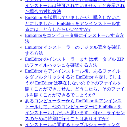
インストールは許可されていません」と表示され
た場合の対処方法
EmEditor を試用していましたが、購入しないこ
とにしました。EmEditor をアンインストールす
るには、どうしたらいいですか?
EmEditorをコンピュータ毎にインストールする方
法
EmEditor インストーラーのデジタル署名を確認
する方法
EmEditor のインストーラーまたはポータブル ZIP
のファイルハッシュを確認する方法
EmEditor をアンインストール後、あるファイル
をダブルクリックすると EmEditor を探してしま
うが EmEditor は存在しないのでそのファイルを
開くことができません。どうしたら、そのファイ
ルを開くことができるでしょうか?
あるコンピューターから EmEditor をアンインス
トールして、他のコンピューターに EmEditor を
インストールしたいと思います。何か、ライセン
スのために特別に行うことはありますか?
インストールに関するトラブルシューティング