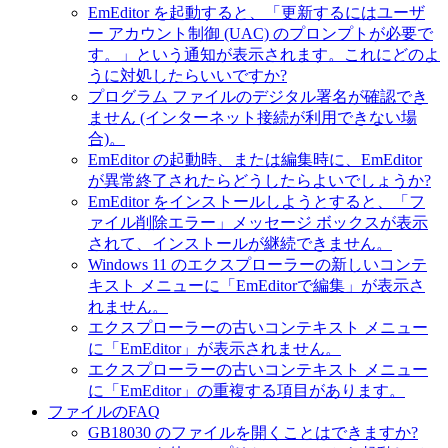
EmEditor を起動すると、「更新するにはユーザ
ー アカウント制御 (UAC) のプロンプトが必要で
す。」という通知が表示されます。これにどのよ
うに対処したらいいですか?
プログラム ファイルのデジタル署名が確認でき
ません (インターネット接続が利用できない場
合)。
EmEditor の起動時、または編集時に、EmEditor
が異常終了されたらどうしたらよいでしょうか?
EmEditor をインストールしようとすると、「フ
ァイル削除エラー」メッセージ ボックスが表示
されて、インストールが継続できません。
Windows 11 のエクスプローラーの新しいコンテ
キスト メニューに「EmEditorで編集」が表示さ
れません。
エクスプローラーの古いコンテキスト メニュー
に「EmEditor」が表示されません。
エクスプローラーの古いコンテキスト メニュー
に「EmEditor」の重複する項目があります。
ファイルのFAQ
GB18030 のファイルを開くことはできますか?