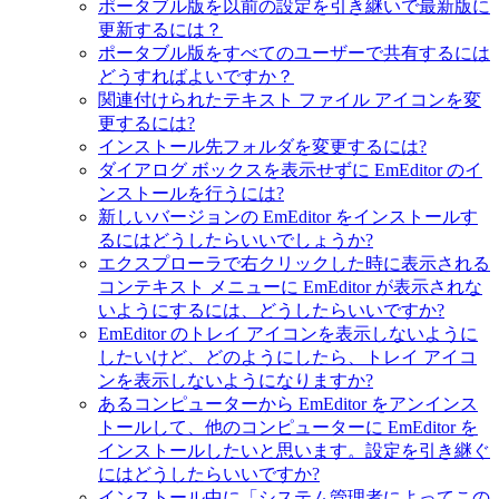
ポータブル版を以前の設定を引き継いで最新版に
更新するには？
ポータブル版をすべてのユーザーで共有するには
どうすればよいですか？
関連付けられたテキスト ファイル アイコンを変
更するには?
インストール先フォルダを変更するには?
ダイアログ ボックスを表示せずに EmEditor のイ
ンストールを行うには?
新しいバージョンの EmEditor をインストールす
るにはどうしたらいいでしょうか?
エクスプローラで右クリックした時に表示される
コンテキスト メニューに EmEditor が表示されな
いようにするには、どうしたらいいですか?
EmEditor のトレイ アイコンを表示しないように
したいけど、どのようにしたら、トレイ アイコ
ンを表示しないようになりますか?
あるコンピューターから EmEditor をアンインス
トールして、他のコンピューターに EmEditor を
インストールしたいと思います。設定を引き継ぐ
にはどうしたらいいですか?
インストール中に「システム管理者によってこの