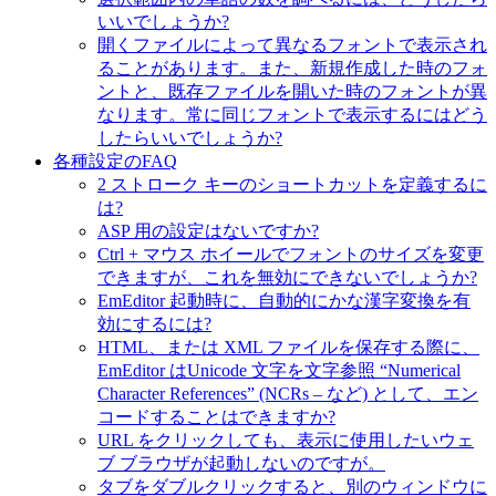
いいでしょうか?
開くファイルによって異なるフォントで表示され
ることがあります。また、新規作成した時のフォ
ントと、既存ファイルを開いた時のフォントが異
なります。常に同じフォントで表示するにはどう
したらいいでしょうか?
各種設定のFAQ
2 ストローク キーのショートカットを定義するに
は?
ASP 用の設定はないですか?
Ctrl + マウス ホイールでフォントのサイズを変更
できますが、これを無効にできないでしょうか?
EmEditor 起動時に、自動的にかな漢字変換を有
効にするには?
HTML、または XML ファイルを保存する際に、
EmEditor はUnicode 文字を文字参照 “Numerical
Character References” (NCRs – など) として、エン
コードすることはできますか?
URL をクリックしても、表示に使用したいウェ
ブ ブラウザが起動しないのですが。
タブをダブルクリックすると、別のウィンドウに