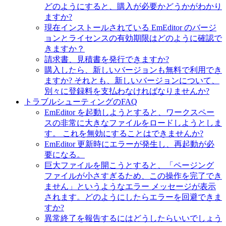
どのようにすると、購入が必要かどうかがわかり
ますか?
現在インストールされている EmEditor のバージ
ョンとライセンスの有効期限はどのように確認で
きますか？
請求書、見積書を発行できますか?
購入したら、新しいバージョンも無料で利用でき
ますか? それとも、新しいバージョンについて、
別々に登録料を支払わなければなりませんか?
トラブルシューティングのFAQ
EmEditor を起動しようとすると、ワークスペー
スの非常に大きなファイルをロードしようとしま
す。 これを無効にすることはできませんか?
EmEditor 更新時にエラーが発生し、再起動が必
要になる。
巨大ファイルを開こうとすると、「ページング
ファイルが小さすぎるため、この操作を完了でき
ません」というようなエラー メッセージが表示
されます。どのようにしたらエラーを回避できま
すか?
異常終了を報告するにはどうしたらいいでしょう