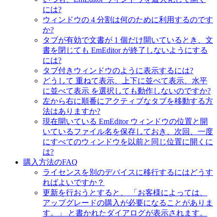
には?
ウィンドウの 4 分割は何のために利用するのです
か?
タブが有効で文書が 1 個だけ開いているとき、文
書を閉じても EmEditor が終了しないようにする
には?
タブ付きウィンドウのように表示するには?
どうして 重ねて表示、上下に並べて表示、水平
に並べて表示 を選択しても動作しないのですか?
左から右に順番にアクティブなタブを移動する方
法はありますか?
現在開いている EmEditor ウィンドウの位置と開
いているファイル名を保存しておき、次回、一度
にすべてのウィンドウを以前と同じ位置に開くに
は?
購入方法のFAQ
ライセンスを別のデバイスに移行するにはどうす
ればよいですか？
更新を行おうとすると、 「お客様によっては、
アップグレードの購入が必要になることがありま
す。」 と書かれたダイアログが表示されます。