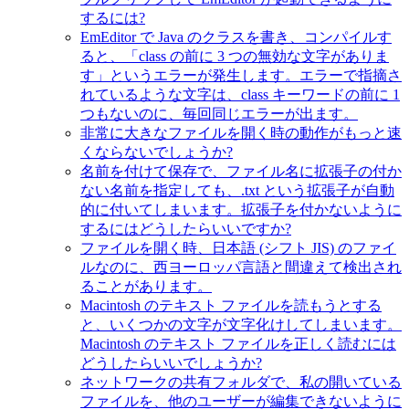
するには?
EmEditor で Java のクラスを書き、コンパイルす
ると、「class の前に 3 つの無効な文字がありま
す」というエラーが発生します。エラーで指摘さ
れているような文字は、class キーワードの前に 1
つもないのに、毎回同じエラーが出ます。
非常に大きなファイルを開く時の動作がもっと速
くならないでしょうか?
名前を付けて保存で、ファイル名に拡張子の付か
ない名前を指定しても、.txt という拡張子が自動
的に付いてしまいます。拡張子を付かないように
するにはどうしたらいいですか?
ファイルを開く時、日本語 (シフト JIS) のファイ
ルなのに、西ヨーロッパ言語と間違えて検出され
ることがあります。
Macintosh のテキスト ファイルを読もうとする
と、いくつかの文字が文字化けしてしまいます。
Macintosh のテキスト ファイルを正しく読むには
どうしたらいいでしょうか?
ネットワークの共有フォルダで、私の開いている
ファイルを、他のユーザーが編集できないように