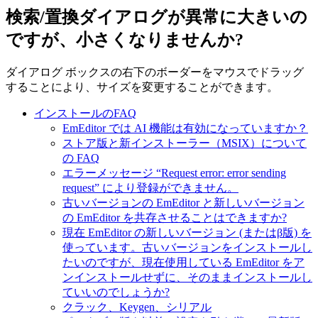
検索/置換ダイアログが異常に大きいの
ですが、小さくなりませんか?
ダイアログ ボックスの右下のボーダーをマウスでドラッグ
することにより、サイズを変更することができます。
インストールのFAQ
EmEditor では AI 機能は有効になっていますか？
ストア版と新インストーラー（MSIX）について
の FAQ
エラーメッセージ “Request error: error sending
request” により登録ができません。
古いバージョンの EmEditor と新しいバージョン
の EmEditor を共存させることはできますか?
現在 EmEditor の新しいバージョン (またはβ版) を
使っています。古いバージョンをインストールし
たいのですが、現在使用している EmEditor をア
ンインストールせずに、そのままインストールし
ていいのでしょうか?
クラック、Keygen、シリアル