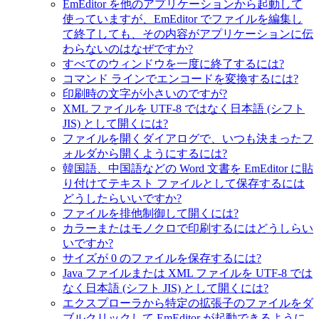
EmEditor を他のアプリケーションから起動して
使っていますが、EmEditor でファイルを編集し
て終了しても、その内容がアプリケーションに伝
わらないのはなぜですか?
すべてのウィンドウを一度に終了するには?
コマンド ラインでエンコードを変換するには?
印刷時の文字が小さいのですが?
XML ファイルを UTF-8 ではなく日本語 (シフト
JIS) として開くには?
ファイルを開くダイアログで、いつも決まったフ
ォルダから開くようにするには?
韓国語、中国語などの Word 文書を EmEditor に貼
り付けてテキスト ファイルとして保存するには
どうしたらいいですか?
ファイルを排他制御して開くには?
カラーまたはモノクロで印刷するにはどうしらい
いですか?
サイズが 0 のファイルを保存するには?
Java ファイルまたは XML ファイルを UTF-8 では
なく日本語 (シフト JIS) として開くには?
エクスプローラから特定の拡張子のファイルをダ
ブルクリックして EmEditor が起動できるように