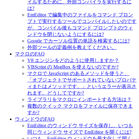
イルするために、外部コンパイラを実行するに
は?
EmEditor で編集中のファイルをコマンド プロン
プトで実行するツールでコンパイルしたいのです
が、コンパイル後もコマンド プロンプトのウィ
ンドウを閉じないようにするには?
Google でカーソル位置の単語を検索するには?
外部ツールの定義例を教えてください。
マクロのFAQ
V8 エンジンをどのように使用しますか？
VBScript の MsgBox を使えないのですか?
マクロで JavaScript のあるメソッドを使うと、
「オブジェクトでサポートされていないプロパテ
ィまたはメソッドです。」というエラーが表示さ
れます。どうしてですか?
ライブラリをマクロにインポートする方法は？
複数のクイック マクロをファイルに保存できま
すか?
ウィンドウのFAQ
EmEditor のウィンドウ サイズを保存し、いつも
同じウィンドウ サイズで EmEditor を開くには?
いつも、EmEditor ウィンドウを最大化して開く