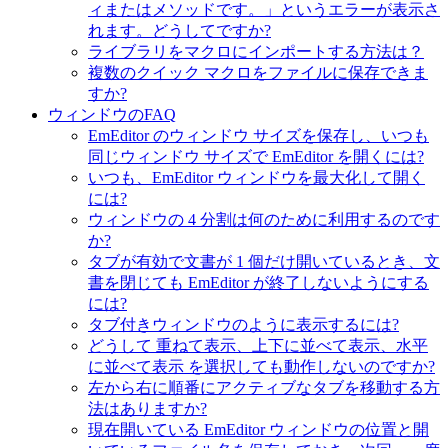
ィまたはメソッドです。」というエラーが表示さ
れます。どうしてですか?
ライブラリをマクロにインポートする方法は？
複数のクイック マクロをファイルに保存できま
すか?
ウィンドウのFAQ
EmEditor のウィンドウ サイズを保存し、いつも
同じウィンドウ サイズで EmEditor を開くには?
いつも、EmEditor ウィンドウを最大化して開く
には?
ウィンドウの 4 分割は何のために利用するのです
か?
タブが有効で文書が 1 個だけ開いているとき、文
書を閉じても EmEditor が終了しないようにする
には?
タブ付きウィンドウのように表示するには?
どうして 重ねて表示、上下に並べて表示、水平
に並べて表示 を選択しても動作しないのですか?
左から右に順番にアクティブなタブを移動する方
法はありますか?
現在開いている EmEditor ウィンドウの位置と開