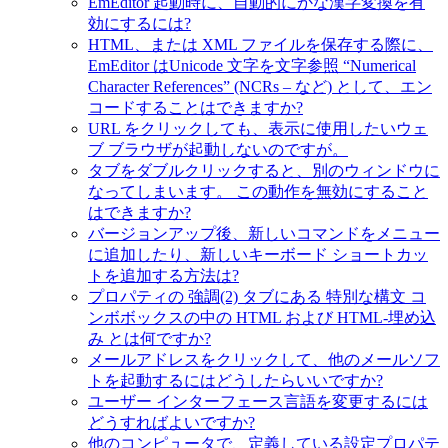
EmEditor 起動時に、自動的にかな漢字変換を有
効にするには?
HTML、または XML ファイルを保存する際に、
EmEditor はUnicode 文字を文字参照 “Numerical
Character References” (NCRs – など) として、エン
コードすることはできますか?
URL をクリックしても、表示に使用したいウェ
ブ ブラウザが起動しないのですが。
タブをダブルクリックすると、別のウィンドウに
なってしまいます。 この動作を無効にすること
はできますか?
バージョンアップ後、新しいコマンドをメニュー
に追加したり、新しいキーボード ショートカッ
トを追加する方法は?
プロパティの 強調(2) タブにある 特別な構文 コ
ンボボックスの中の HTML および HTML-埋め込
み とは何ですか?
メールアドレスをクリックして、他のメールソフ
トを起動するにはどうしたらいいですか?
ユーザー インターフェース言語を変更するには
どうすればよいですか?
他のコンピュータで、定義している設定プロパテ