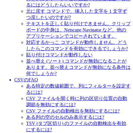
るにはどうしたらいいですか?
元に戻す コマンドで、挿入した文字を 1 文字ず
つ戻したいのですが?
テキストを正しく貼り付けできません。クリップ
ボードの中身は、Netscape Navigator など、他の
アプリケーションでコピーされています。
対応するかっこ コマンドが動作しません。どう
したらこのコマンドを有効にできるでしょうか?
貼り付けコマンドが動作しない
並べ替え (ソート) コマンドが無効になることが
あります。並べ替えコマンドが無効になる条件は
何でしょうか?
CSVのFAQ
ある特定の数値範囲で、列にフィルターを設定す
るには?
CSV ファイルを開く時に列の区切り位置の自動
調節を無効にするには?
CSV ファイルの自動検出を無効にするには?
ある列の空のセルのみ表示するには?
TSV (タブ区切り) のファイルの自動検出を有効
にするには?