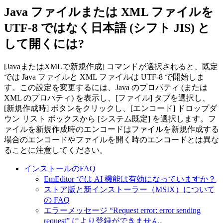
Java ファイルまたは XML ファイルを
UTF-8 ではなく日本語 (シフト JIS) と
して開くには?
[JavaまたはXMLで新規作成] コマンドが選択されると、既定
では Java ファイルと XML ファイルは UTF-8 で開始しま
す。この設定を変更するには、Java のプロパティ (または
XML のプロパティ) を表示し、[ファイル] タブを選択し、
[新規作成時] ボタンをクリックし、[エンコード] ドロップダ
ウン リスト ボックスから [システム既定] を選択します。フ
ァイルを新規作成時のエンコードはファイルを新規作成する
場合のエンコードやファイルを開く時のエンコードとは異な
ることに注意してください。
インストールのFAQ
EmEditor では AI 機能は有効になっていますか？
ストア版と新インストーラー（MSIX）について
の FAQ
エラーメッセージ “Request error: error sending
request” により登録ができません。