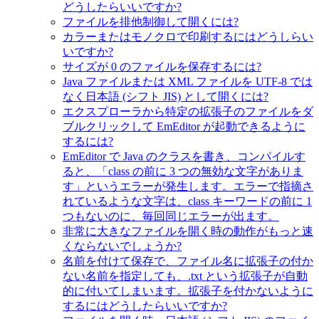
どうしたらいいですか?
ファイルを排他制御して開くには?
カラーまたはモノクロで印刷するにはどうしらい
いですか?
サイズが 0 のファイルを保存するには?
Java ファイルまたは XML ファイルを UTF-8 では
なく日本語 (シフト JIS) として開くには?
エクスプローラから特定の拡張子のファイルをダ
ブルクリックして EmEditor が起動できるように
するには?
EmEditor で Java のクラスを書き、コンパイルす
ると、「class の前に 3 つの無効な文字がありま
す」というエラーが発生します。エラーで指摘さ
れているような文字は、class キーワードの前に 1
つもないのに、毎回同じエラーが出ます。
非常に大きなファイルを開く時の動作がもっと速
くならないでしょうか?
名前を付けて保存で、ファイル名に拡張子の付か
ない名前を指定しても、.txt という拡張子が自動
的に付いてしまいます。拡張子を付かないように
するにはどうしたらいいですか?