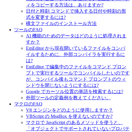
ィをコピーする方法は、ありますか?
日付と時刻 コマンドで挿入する日付や時刻の形
式を変更するには?
構文ファイルのインストール方法
ツールのFAQ
AI 機能のためのデータはどのように処理されま
すか？
EmEditor から現在開いているファイルをコンパ
イルするために、外部コンパイラを実行するに
は?
EmEditor で編集中のファイルをコマンド プロン
プトで実行するツールでコンパイルしたいのです
が、コンパイル後もコマンド プロンプトのウィ
ンドウを閉じないようにするには?
Google でカーソル位置の単語を検索するには?
外部ツールの定義例を教えてください。
マクロのFAQ
V8 エンジンをどのように使用しますか？
VBScript の MsgBox を使えないのですか?
マクロで JavaScript のあるメソッドを使うと、
「オブジェクトでサポートされていないプロパテ