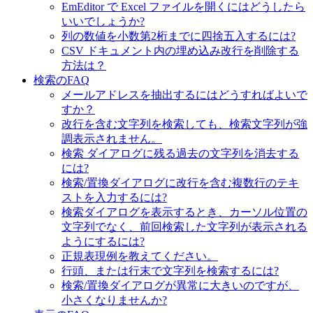
EmEditor で Excel ファイルを開くにはどうしたら
いいでしょうか?
列の数値を小数第2桁までに四捨五入するには?
CSV ドキュメント内の埋め込み改行を削除する
方法は？
検索のFAQ
メールアドレスを抽出するにはどうすればよいで
すか？
改行を含む文字列を検索しても、検索文字列が強
調表示されません。
検索 ダイアログに残る過去の文字列を消去する
には?
検索/置換ダイアログに改行を含む複数行のテキ
ストを入力するには?
検索ダイアログを表示するとき、カーソル位置の
文字列でなく、前回検索した文字列が表示される
ようにするには?
正規表現例を教えてください。
行頭、または行末で文字列を検索するには?
検索/置換ダイアログが異常に大きいのですが、
小さくなりませんか?