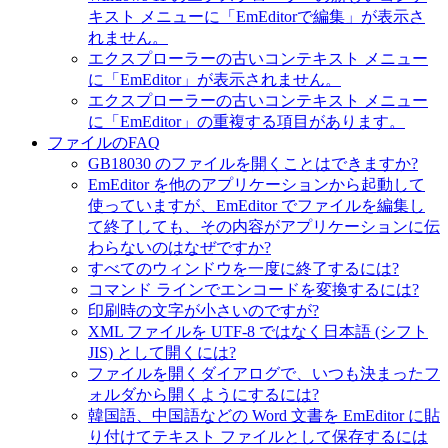
キスト メニューに「EmEditorで編集」が表示さ
れません。
エクスプローラーの古いコンテキスト メニュー
に「EmEditor」が表示されません。
エクスプローラーの古いコンテキスト メニュー
に「EmEditor」の重複する項目があります。
ファイルのFAQ
GB18030 のファイルを開くことはできますか?
EmEditor を他のアプリケーションから起動して
使っていますが、EmEditor でファイルを編集し
て終了しても、その内容がアプリケーションに伝
わらないのはなぜですか?
すべてのウィンドウを一度に終了するには?
コマンド ラインでエンコードを変換するには?
印刷時の文字が小さいのですが?
XML ファイルを UTF-8 ではなく日本語 (シフト
JIS) として開くには?
ファイルを開くダイアログで、いつも決まったフ
ォルダから開くようにするには?
韓国語、中国語などの Word 文書を EmEditor に貼
り付けてテキスト ファイルとして保存するには