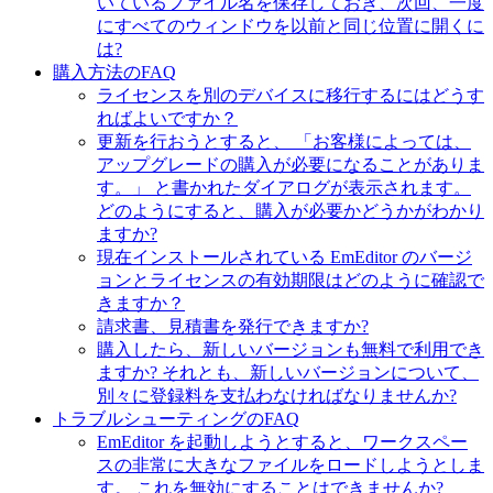
いているファイル名を保存しておき、次回、一度
にすべてのウィンドウを以前と同じ位置に開くに
は?
購入方法のFAQ
ライセンスを別のデバイスに移行するにはどうす
ればよいですか？
更新を行おうとすると、 「お客様によっては、
アップグレードの購入が必要になることがありま
す。」 と書かれたダイアログが表示されます。
どのようにすると、購入が必要かどうかがわかり
ますか?
現在インストールされている EmEditor のバージ
ョンとライセンスの有効期限はどのように確認で
きますか？
請求書、見積書を発行できますか?
購入したら、新しいバージョンも無料で利用でき
ますか? それとも、新しいバージョンについて、
別々に登録料を支払わなければなりませんか?
トラブルシューティングのFAQ
EmEditor を起動しようとすると、ワークスペー
スの非常に大きなファイルをロードしようとしま
す。 これを無効にすることはできませんか?