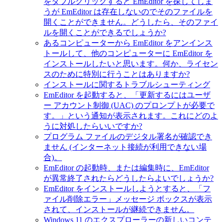
をダブルクリックすると EmEditor を探してしま
うが EmEditor は存在しないのでそのファイルを
開くことができません。どうしたら、そのファイ
ルを開くことができるでしょうか?
あるコンピューターから EmEditor をアンインス
トールして、他のコンピューターに EmEditor を
インストールしたいと思います。何か、ライセン
スのために特別に行うことはありますか?
インストールに関するトラブルシューティング
EmEditor を起動すると、「更新するにはユーザ
ー アカウント制御 (UAC) のプロンプトが必要で
す。」という通知が表示されます。これにどのよ
うに対処したらいいですか?
プログラム ファイルのデジタル署名が確認でき
ません (インターネット接続が利用できない場
合)。
EmEditor の起動時、または編集時に、EmEditor
が異常終了されたらどうしたらよいでしょうか?
EmEditor をインストールしようとすると、「フ
ァイル削除エラー」メッセージ ボックスが表示
されて、インストールが継続できません。
Windows 11 のエクスプローラーの新しいコンテ