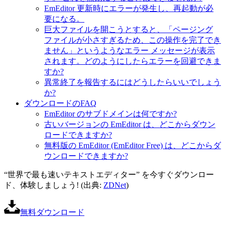
EmEditor 更新時にエラーが発生し、再起動が必
要になる。
巨大ファイルを開こうとすると、「ページング
ファイルが小さすぎるため、この操作を完了でき
ません」というようなエラー メッセージが表示
されます。どのようにしたらエラーを回避できま
すか?
異常終了を報告するにはどうしたらいいでしょう
か?
ダウンロードのFAQ
EmEditor のサブドメインは何ですか?
古いバージョンの EmEditor は、どこからダウン
ロードできますか?
無料版の EmEditor (EmEditor Free) は、どこからダ
ウンロードできますか?
“世界で最も速いテキストエディター” を今すぐダウンロー
ド、体験しましょう! (出典:
ZDNet
)
無料ダウンロード