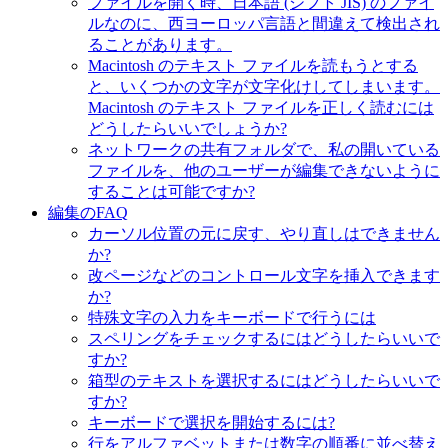
ファイルを開く時、日本語 (シフト JIS) のファイ
ルなのに、西ヨーロッパ言語と間違えて検出され
ることがあります。
Macintosh のテキスト ファイルを読もうとする
と、いくつかの文字が文字化けしてしまいます。
Macintosh のテキスト ファイルを正しく読むには
どうしたらいいでしょうか?
ネットワークの共有フォルダで、私の開いている
ファイルを、他のユーザーが編集できないように
することは可能ですか?
編集のFAQ
カーソル位置の元に戻す、やり直しはできません
か?
改ページなどのコントロール文字を挿入できます
か?
特殊文字の入力をキーボードで行うには
スペリングをチェックするにはどうしたらいいで
すか?
箱型のテキストを選択するにはどうしたらいいで
すか?
キーボードで選択を開始するには?
行をアルファベットまたは数字の順番に並べ替え