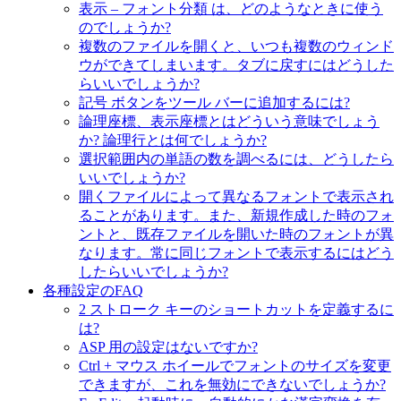
表示 – フォント分類 は、どのようなときに使う
のでしょうか?
複数のファイルを開くと、いつも複数のウィンド
ウができてしまいます。タブに戻すにはどうした
らいいでしょうか?
記号 ボタンをツール バーに追加するには?
論理座標、表示座標とはどういう意味でしょう
か? 論理行とは何でしょうか?
選択範囲内の単語の数を調べるには、どうしたら
いいでしょうか?
開くファイルによって異なるフォントで表示され
ることがあります。また、新規作成した時のフォ
ントと、既存ファイルを開いた時のフォントが異
なります。常に同じフォントで表示するにはどう
したらいいでしょうか?
各種設定のFAQ
2 ストローク キーのショートカットを定義するに
は?
ASP 用の設定はないですか?
Ctrl + マウス ホイールでフォントのサイズを変更
できますが、これを無効にできないでしょうか?