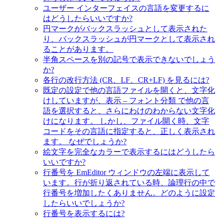
ユーザー インターフェイスの言語を変更するに
はどうしたらいいですか?
円マークがバックスラッシュとして表示された
り、バックスラッシュが円マークとして表示され
ることがあります。
半角スペースを別の記号で表示できないでしょう
か?
各行の改行方法 (CR、LF、CR+LF) を見るには?
既定の設定で他の言語ファイルを開くと、文字化
けしていますが、表示 – フォント分類 で他の言
語を選択すると、さらにわけのわからない文字化
けになります。 しかし、ファイル開く時、文字
コードをその言語に指定すると、正しく表示され
ます。 なぜでしょうか?
絵文字を完全なカラーで表示するにはどうしたら
いいですか?
行番号を EmEditor ウィンドウの左端に表示して
います。行が折り返されている時、論理行の中で
行番号を増加したくありません。どのように設定
したらいいでしょうか?
行番号を表示するには?