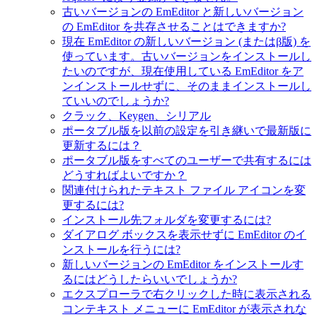
古いバージョンの EmEditor と新しいバージョン
の EmEditor を共存させることはできますか?
現在 EmEditor の新しいバージョン (またはβ版) を
使っています。古いバージョンをインストールし
たいのですが、現在使用している EmEditor をア
ンインストールせずに、そのままインストールし
ていいのでしょうか?
クラック、Keygen、シリアル
ポータブル版を以前の設定を引き継いで最新版に
更新するには？
ポータブル版をすべてのユーザーで共有するには
どうすればよいですか？
関連付けられたテキスト ファイル アイコンを変
更するには?
インストール先フォルダを変更するには?
ダイアログ ボックスを表示せずに EmEditor のイ
ンストールを行うには?
新しいバージョンの EmEditor をインストールす
るにはどうしたらいいでしょうか?
エクスプローラで右クリックした時に表示される
コンテキスト メニューに EmEditor が表示されな