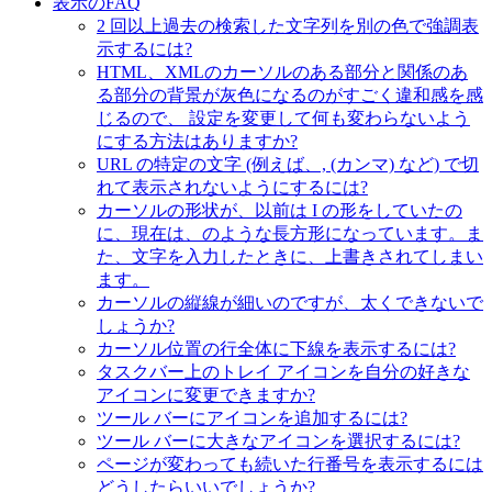
表示のFAQ
2 回以上過去の検索した文字列を別の色で強調表
示するには?
HTML、XMLのカーソルのある部分と関係のあ
る部分の背景が灰色になるのがすごく違和感を感
じるので、 設定を変更して何も変わらないよう
にする方法はありますか?
URL の特定の文字 (例えば、, (カンマ) など) で切
れて表示されないようにするには?
カーソルの形状が、以前は I の形をしていたの
に、現在は、のような長方形になっています。ま
た、文字を入力したときに、上書きされてしまい
ます。
カーソルの縦線が細いのですが、太くできないで
しょうか?
カーソル位置の行全体に下線を表示するには?
タスクバー上のトレイ アイコンを自分の好きな
アイコンに変更できますか?
ツール バーにアイコンを追加するには?
ツール バーに大きなアイコンを選択するには?
ページが変わっても続いた行番号を表示するには
どうしたらいいでしょうか?