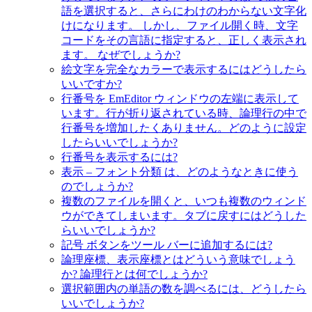
語を選択すると、さらにわけのわからない文字化
けになります。 しかし、ファイル開く時、文字
コードをその言語に指定すると、正しく表示され
ます。 なぜでしょうか?
絵文字を完全なカラーで表示するにはどうしたら
いいですか?
行番号を EmEditor ウィンドウの左端に表示して
います。行が折り返されている時、論理行の中で
行番号を増加したくありません。どのように設定
したらいいでしょうか?
行番号を表示するには?
表示 – フォント分類 は、どのようなときに使う
のでしょうか?
複数のファイルを開くと、いつも複数のウィンド
ウができてしまいます。タブに戻すにはどうした
らいいでしょうか?
記号 ボタンをツール バーに追加するには?
論理座標、表示座標とはどういう意味でしょう
か? 論理行とは何でしょうか?
選択範囲内の単語の数を調べるには、どうしたら
いいでしょうか?