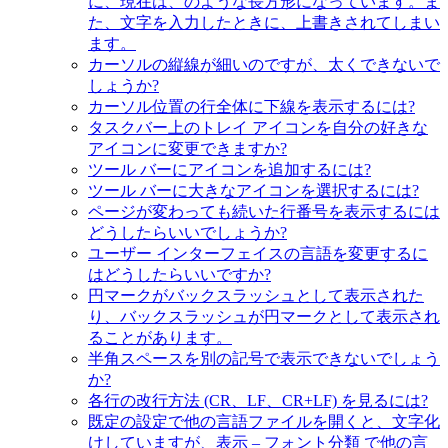
に、現在は、のような長方形になっています。ま
た、文字を入力したときに、上書きされてしまい
ます。
カーソルの縦線が細いのですが、太くできないで
しょうか?
カーソル位置の行全体に下線を表示するには?
タスクバー上のトレイ アイコンを自分の好きな
アイコンに変更できますか?
ツール バーにアイコンを追加するには?
ツール バーに大きなアイコンを選択するには?
ページが変わっても続いた行番号を表示するには
どうしたらいいでしょうか?
ユーザー インターフェイスの言語を変更するに
はどうしたらいいですか?
円マークがバックスラッシュとして表示された
り、バックスラッシュが円マークとして表示され
ることがあります。
半角スペースを別の記号で表示できないでしょう
か?
各行の改行方法 (CR、LF、CR+LF) を見るには?
既定の設定で他の言語ファイルを開くと、文字化
けしていますが、表示 – フォント分類 で他の言