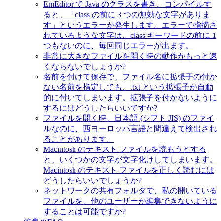
EmEditor で Java のクラスを書き、コンパイルす
ると、「class の前に 3 つの無効な文字がありま
す」というエラーが発生します。エラーで指摘さ
れているような文字は、class キーワードの前に 1
つもないのに、毎回同じエラーが出ます。
非常に大きなファイルを開く時の動作がもっと速
くならないでしょうか?
名前を付けて保存で、ファイル名に拡張子の付か
ない名前を指定しても、.txt という拡張子が自動
的に付いてしまいます。拡張子を付かないように
するにはどうしたらいいですか?
ファイルを開く時、日本語 (シフト JIS) のファイ
ルなのに、西ヨーロッパ言語と間違えて検出され
ることがあります。
Macintosh のテキスト ファイルを読もうとする
と、いくつかの文字が文字化けしてしまいます。
Macintosh のテキスト ファイルを正しく読むには
どうしたらいいでしょうか?
ネットワークの共有フォルダで、私の開いている
ファイルを、他のユーザーが編集できないように
することは可能ですか?