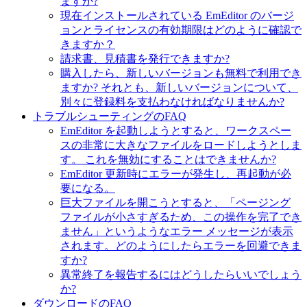
ますか?
現在インストールされている EmEditor のバージ
ョンとライセンスの有効期限はどのように確認で
きますか？
請求書、見積書を発行できますか?
購入したら、新しいバージョンも無料で利用でき
ますか? それとも、新しいバージョンについて、
別々に登録料を支払わなければなりませんか?
トラブルシューティングのFAQ
EmEditor を起動しようとすると、ワークスペー
スの非常に大きなファイルをロードしようとしま
す。 これを無効にすることはできませんか?
EmEditor 更新時にエラーが発生し、再起動が必
要になる。
巨大ファイルを開こうとすると、「ページング
ファイルが小さすぎるため、この操作を完了でき
ません」というようなエラー メッセージが表示
されます。どのようにしたらエラーを回避できま
すか?
異常終了を報告するにはどうしたらいいでしょう
か?
ダウンロードのFAQ