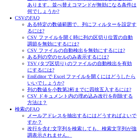
あります。並べ替えコマンドが無効になる条件は
何でしょうか?
CSVのFAQ
ある特定の数値範囲で、列にフィルターを設定す
るには?
CSV ファイルを開く時に列の区切り位置の自動
調節を無効にするには?
CSV ファイルの自動検出を無効にするには?
ある列の空のセルのみ表示するには?
TSV (タブ区切り) のファイルの自動検出を有効
にするには?
EmEditor で Excel ファイルを開くにはどうしたら
いいでしょうか?
列の数値を小数第2桁までに四捨五入するには?
CSV ドキュメント内の埋め込み改行を削除する
方法は？
検索のFAQ
メールアドレスを抽出するにはどうすればよいで
すか？
改行を含む文字列を検索しても、検索文字列が強
調表示されません。