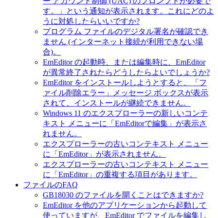
ー アカウント制御 (UAC) のプロンプトが必要で
す。」という通知が表示されます。これにどのよ
うに対処したらいいですか?
プログラム ファイルのデジタル署名が確認でき
ません (インターネット接続が利用できない場
合)。
EmEditor の起動時、または編集時に、EmEditor
が異常終了されたらどうしたらよいでしょうか?
EmEditor をインストールしようとすると、「フ
ァイル削除エラー」メッセージ ボックスが表示
されて、インストールが継続できません。
Windows 11 のエクスプローラーの新しいコンテ
キスト メニューに「EmEditorで編集」が表示さ
れません。
エクスプローラーの古いコンテキスト メニュー
に「EmEditor」が表示されません。
エクスプローラーの古いコンテキスト メニュー
に「EmEditor」の重複する項目があります。
ファイルのFAQ
GB18030 のファイルを開くことはできますか?
EmEditor を他のアプリケーションから起動して
使っていますが、EmEditor でファイルを編集し