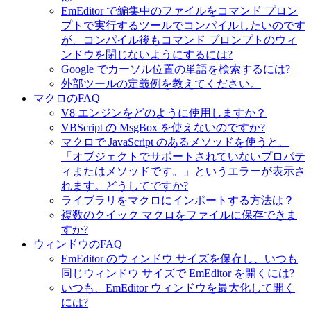
EmEditor で編集中のファイルをコマンド プロン
プトで実行するツールでコンパイルしたいのです
が、コンパイル後もコマンド プロンプトのウィ
ンドウを閉じないようにするには?
Google でカーソル位置の単語を検索するには?
外部ツールの定義例を教えてください。
マクロのFAQ
V8 エンジンをどのように使用しますか？
VBScript の MsgBox を使えないのですか?
マクロで JavaScript のあるメソッドを使うと、
「オブジェクトでサポートされていないプロパテ
ィまたはメソッドです。」というエラーが表示さ
れます。どうしてですか?
ライブラリをマクロにインポートする方法は？
複数のクイック マクロをファイルに保存できま
すか?
ウィンドウのFAQ
EmEditor のウィンドウ サイズを保存し、いつも
同じウィンドウ サイズで EmEditor を開くには?
いつも、EmEditor ウィンドウを最大化して開く
には?