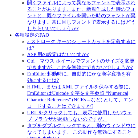
開くファイルによって異なるフォントで表示され
ることがあります。また、新規作成した時のフォ
ントと、既存ファイルを開いた時のフォントが異
なります。常に同じフォントで表示するにはどう
したらいいでしょうか?
各種設定のFAQ
2 ストローク キーのショートカットを定義するに
は?
ASP 用の設定はないですか?
Ctrl + マウス ホイールでフォントのサイズを変更
できますが、これを無効にできないでしょうか?
EmEditor 起動時に、自動的にかな漢字変換を有
効にするには?
HTML、または XML ファイルを保存する際に、
EmEditor はUnicode 文字を文字参照 “Numerical
Character References” (NCRs – など) として、エン
コードすることはできますか?
URL をクリックしても、表示に使用したいウェ
ブ ブラウザが起動しないのですが。
タブをダブルクリックすると、別のウィンドウに
なってしまいます。 この動作を無効にすること