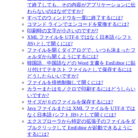
て終了しても、その内容がアプリケーションに伝
わらないのはなぜですか?
すべてのウィンドウを一度に終了するには?
コマンド ラインでエンコードを変換するには?
印刷時の文字が小さいのですが?
XML ファイルを UTF-8 ではなく日本語 (シフト
JIS) として開くには?
ファイルを開くダイアログで、いつも決まったフ
ォルダから開くようにするには?
韓国語、中国語などの Word 文書を EmEditor に貼
り付けてテキスト ファイルとして保存するには
どうしたらいいですか?
ファイルを排他制御して開くには?
カラーまたはモノクロで印刷するにはどうしらい
いですか?
サイズが 0 のファイルを保存するには?
Java ファイルまたは XML ファイルを UTF-8 では
なく日本語 (シフト JIS) として開くには?
エクスプローラから特定の拡張子のファイルをダ
ブルクリックして EmEditor が起動できるように
するには?