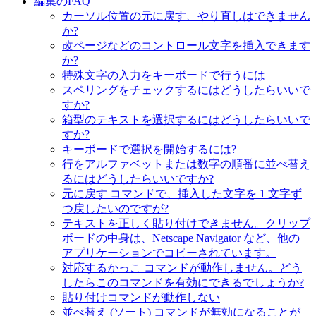
編集のFAQ
カーソル位置の元に戻す、やり直しはできません
か?
改ページなどのコントロール文字を挿入できます
か?
特殊文字の入力をキーボードで行うには
スペリングをチェックするにはどうしたらいいで
すか?
箱型のテキストを選択するにはどうしたらいいで
すか?
キーボードで選択を開始するには?
行をアルファベットまたは数字の順番に並べ替え
るにはどうしたらいいですか?
元に戻す コマンドで、挿入した文字を 1 文字ず
つ戻したいのですが?
テキストを正しく貼り付けできません。クリップ
ボードの中身は、Netscape Navigator など、他の
アプリケーションでコピーされています。
対応するかっこ コマンドが動作しません。どう
したらこのコマンドを有効にできるでしょうか?
貼り付けコマンドが動作しない
並べ替え (ソート) コマンドが無効になることが