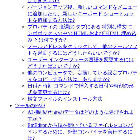
はできますか?
バージョンアップ後、新しいコマンドをメニュー
に追加したり、新しいキーボード ショートカッ
トを追加する方法は?
プロパティの 強調(2) タブにある 特別な構文 コ
ンボボックスの中の HTML および HTML-埋め込
み とは何ですか?
メールアドレスをクリックして、他のメールソフ
トを起動するにはどうしたらいいですか?
ユーザー インターフェース言語を変更するには
どうすればよいですか?
他のコンピュータで、定義している設定プロパテ
ィをコピーする方法は、ありますか?
日付と時刻 コマンドで挿入する日付や時刻の形
式を変更するには?
構文ファイルのインストール方法
ツールのFAQ
AI 機能のためのデータはどのように処理されま
すか？
EmEditor から現在開いているファイルをコンパ
イルするために、外部コンパイラを実行するに
は?