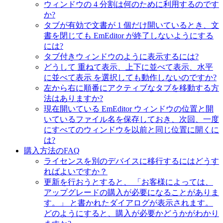
ウィンドウの 4 分割は何のために利用するのです
か?
タブが有効で文書が 1 個だけ開いているとき、文
書を閉じても EmEditor が終了しないようにする
には?
タブ付きウィンドウのように表示するには?
どうして 重ねて表示、上下に並べて表示、水平
に並べて表示 を選択しても動作しないのですか?
左から右に順番にアクティブなタブを移動する方
法はありますか?
現在開いている EmEditor ウィンドウの位置と開
いているファイル名を保存しておき、次回、一度
にすべてのウィンドウを以前と同じ位置に開くに
は?
購入方法のFAQ
ライセンスを別のデバイスに移行するにはどうす
ればよいですか？
更新を行おうとすると、 「お客様によっては、
アップグレードの購入が必要になることがありま
す。」 と書かれたダイアログが表示されます。
どのようにすると、購入が必要かどうかがわかり