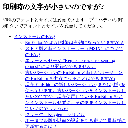
印刷時の文字が小さいのですが?
印刷のフォントとサイズは変更できます。プロパティの [印
刷] タブでフォントとサイズを変更してください。
インストールのFAQ
EmEditor では AI 機能は有効になっていますか？
ストア版と新インストーラー（MSIX）について
の FAQ
エラーメッセージ “Request error: error sending
request” により登録ができません。
古いバージョンの EmEditor と新しいバージョン
の EmEditor を共存させることはできますか?
現在 EmEditor の新しいバージョン (またはβ版) を
使っています。古いバージョンをインストールし
たいのですが、現在使用している EmEditor をア
ンインストールせずに、そのままインストールし
ていいのでしょうか?
クラック、Keygen、シリアル
ポータブル版を以前の設定を引き継いで最新版に
更新するには？