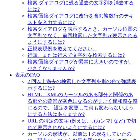
検索 ダイアログに残る過去の文字列を消去する
には?
検索/置換ダイアログに改行を含む複数行のテキ
ストを入力するには?
検索ダイアログを表示するとき、カーソル位置の
文字列でなく、前回検索した文字列が表示される
ようにするには?
正規表現例を教えてください。
行頭、または行末で文字列を検索するには?
検索/置換ダイアログが異常に大きいのですが、
小さくなりませんか?
表示のFAQ
2 回以上過去の検索した文字列を別の色で強調表
示するには?
HTML、XMLのカーソルのある部分と関係のあ
る部分の背景が灰色になるのがすごく違和感を感
じるので、 設定を変更して何も変わらないよう
にする方法はありますか?
URL の特定の文字 (例えば、, (カンマ) など) で切
れて表示されないようにするには?
カーソルの形状が、以前は I の形をしていたの