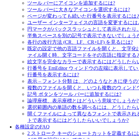
ツール バーにアイコンを追加するには?
ツール バーに大きなアイコンを選択するには?
ページが変わっても続いた行番号を表示するには
ユーザー インターフェイスの言語を変更するには
円マークがバックスラッシュとして表示されたり
半角スペースを別の記号で表示できないでしょうか
各行の改行方法 (CR、LF、CR+LF) を見るには?
既定の設定で他の言語ファイルを開くと、文字化け
ァイル開く時、文字コードをその言語に指定すると
絵文字を完全なカラーで表示するにはどうしたら
行番号を EmEditor ウィンドウの左端に表
行番号を表示するには?
表示 – フォント分類 は、どのようなときに使うの
複数のファイルを開くと、いつも複数のウィンド
記号 ボタンをツール バーに追加するには?
論理座標、表示座標とはどういう意味でしょうか?
選択範囲内の単語の数を調べるには、どうしたら
開くファイルによって異なるフォントで表示され
トで表示するにはどうしたらいいでしょうか?
各種設定のFAQ
2 ストローク キーのショートカットを定義するに