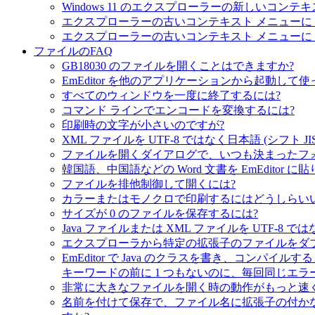
Windows 11 のエクスプローラーの新しいコンテ
エクスプローラーの古いコンテキスト メニューに「E
エクスプローラーの古いコンテキスト メニューに「E
ファイルのFAQ
GB18030 のファイルを開くことはできますか?
EmEditor を他のアプリケーションから起動し
すべてのウィンドウを一度に終了するには?
コマンド ラインでエンコードを変換するには?
印刷時の文字が小さいのですが?
XML ファイルを UTF-8 ではなく日本語 (シフト J
ファイルを開くダイアログで、いつも決まったフ
韓国語、中国語などの Word 文書を EmEdit
ファイルを排他制御して開くには?
カラーまたはモノクロで印刷するにはどうしらい
サイズが 0 のファイルを保存するには?
Java ファイルまたは XML ファイルを UTF-8 で
エクスプローラから特定の拡張子のファイルをダブルク
EmEditor で Java のクラスを書き、コンパ
キーワードの前に 1 つもないのに、毎回同じエラ
非常に大きなファイルを開く時の動作がもっと速
名前を付けて保存で、ファイル名に拡張子の付かな