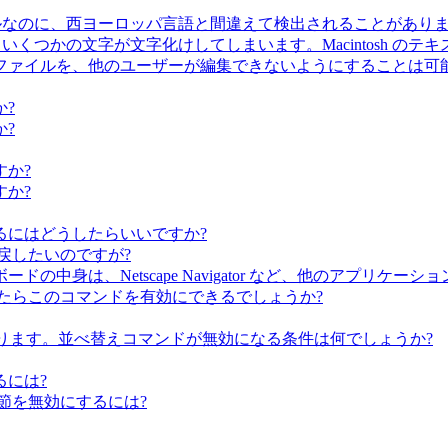
ファイルなのに、西ヨーロッパ言語と間違えて検出されることがあり
ると、いくつかの文字が文字化けしてしまいます。Macintosh 
ファイルを、他のユーザーが編集できないようにすることは可能
?
?
か?
か?
るにはどうしたらいいですか?
つ戻したいのですが?
中身は、Netscape Navigator など、他のアプリケー
たらこのコマンドを有効にできるでしょうか?
あります。並べ替えコマンドが無効になる条件は何でしょうか?
るには?
節を無効にするには?