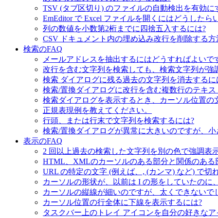
TSV (タブ区切り) のファイルの自動検出を有効に
EmEditor で Excel ファイルを開くにはどうした
列の数値を小数第2桁までに四捨五入するには?
CSV ドキュメント内の埋め込み改行を削除する方
検索のFAQ
メールアドレスを抽出するにはどうすればよいで
改行を含む文字列を検索しても、検索文字列が強
検索 ダイアログに残る過去の文字列を消去するに
検索/置換ダイアログに改行を含む複数行のテキス
検索ダイアログを表示するとき、カーソル位置の
正規表現例を教えてください。
行頭、または行末で文字列を検索するには?
検索/置換ダイアログが異常に大きいのですが、小
表示のFAQ
2 回以上過去の検索した文字列を別の色で強調表示
HTML、XMLのカーソルのある部分と関係のあ
URL の特定の文字 (例えば、, (カンマ) など)
カーソルの形状が、以前は I の形をしていたの
カーソルの縦線が細いのですが、太くできないで
カーソル位置の行全体に下線を表示するには?
タスクバー上のトレイ アイコンを自分の好きなア