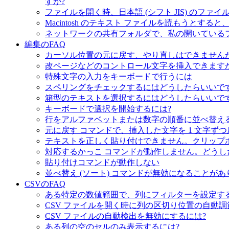
すか?
ファイルを開く時、日本語 (シフト JIS) の
Macintosh のテキスト ファイルを読もうとす
ネットワークの共有フォルダで、私の開いている
編集のFAQ
カーソル位置の元に戻す、やり直しはできませんか
改ページなどのコントロール文字を挿入できますか
特殊文字の入力をキーボードで行うには
スペリングをチェックするにはどうしたらいいです
箱型のテキストを選択するにはどうしたらいいです
キーボードで選択を開始するには?
行をアルファベットまたは数字の順番に並べ替え
元に戻す コマンドで、挿入した文字を 1 文字ず
テキストを正しく貼り付けできません。クリップボードの
対応するかっこ コマンドが動作しません。どうし
貼り付けコマンドが動作しない
並べ替え (ソート) コマンドが無効になることが
CSVのFAQ
ある特定の数値範囲で、列にフィルターを設定す
CSV ファイルを開く時に列の区切り位置の自動調
CSV ファイルの自動検出を無効にするには?
ある列の空のセルのみ表示するには?