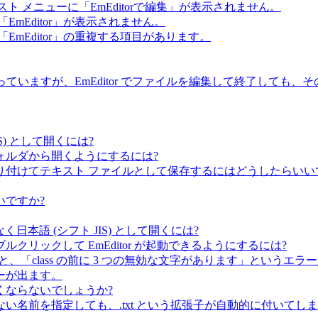
キスト メニューに「EmEditorで編集」が表示されません。
mEditor」が表示されません。
mEditor」の重複する項目があります。
て使っていますが、EmEditor でファイルを編集して終了して
IS) として開くには?
ォルダから開くようにするには?
or に貼り付けてテキスト ファイルとして保存するにはどうしたらいい
いですか?
はなく日本語 (シフト JIS) として開くには?
リックして EmEditor が起動できるようにするには?
イルすると、「class の前に 3 つの無効な文字があります」という
ーが出ます。
くならないでしょうか?
い名前を指定しても、.txt という拡張子が自動的に付いて