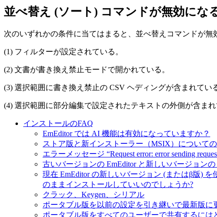
並べ替え (ソート) コマンドが無効に
次のいずれかの条件に当てはまると、並べ替えコマンドが無
(1) フィルターが設定されている。
(2) 文書が書き換え禁止モードで開かれている。
(3) 選択範囲に書き換え禁止の CSV ヘディングが含まれてい
(4) 選択範囲に部分編集で設定されたテキストの外側が含ま
インストールのFAQ
EmEditor では AI 機能は有効になっていますか？
ストア版と新インストーラー（MSIX）についての 
エラーメッセージ “Request error: error sending
古いバージョンの EmEditor と新しいバージョンの 
現在 EmEditor の新しいバージョン (または
のままインストールしていいのでしょうか?
クラック、Keygen、シリアル
ポータブル版を以前の設定を引き継いで最新版に
ポータブル版をすべてのユーザーで共有するには