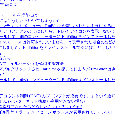
するには?
インストールを行うには?
するにはどうしたらいいでしょうか?
キスト メニューに EmEditor が表示されないようにする
うにしたいけど、どのようにしたら、トレイ アイコンを表示しない
ンストールして、他のコンピューターに EmEditor をインスト
インストールは許可されていません」と表示された場合の対処
とにしました。EmEditor をアンインストールするには、どうし
法
する方法
IP のファイルハッシュを確認する方法
ダブルクリックすると EmEditor を探してしまうが EmEdi
?
ンストールして、他のコンピューターに EmEditor をインス
ザー アカウント制御 (UAC) のプロンプトが必要です。」とい
せん (インターネット接続が利用できない場合)。
or が異常終了されたらどうしたらよいでしょうか?
「ファイル削除エラー」メッセージ ボックスが表示されて、インス