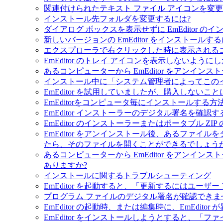
関連付けられたテキスト ファイル アイコンを変更
インストール先フォルダを変更するには?
ダイアログ ボックスを表示せずに EmEditor の
新しいバージョンの EmEditor をインストール
エクスプローラで右クリックした時に表示されるコンテ
EmEditor のトレイ アイコンを表示しないよ
あるコンピューターから EmEditor をアンイ
インストール中に「システム管理者によってこの
EmEditor を試用していましたが、購入しないこ
EmEditorをコンピュータ毎にインストールする方
EmEditor インストーラーのデジタル署名を確認
EmEditor のインストーラーまたはポータブル Z
EmEditor をアンインストール後、あるファイルを
たら、そのファイルを開くことができるでしょうか
あるコンピューターから EmEditor をアンイ
ありますか?
インストールに関するトラブルシューティング
EmEditor を起動すると、「更新するにはユー
プログラム ファイルのデジタル署名が確認できま
EmEditor の起動時、または編集時に、EmEdit
EmEditor をインストールしようとすると、