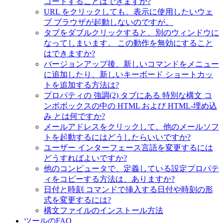
コードすることはできますか?
URL をクリックしても、表示に使用したいウェ
ブ ブラウザが起動しないのですが。
タブをダブルクリックすると、別のウィンドウに
なってしまいます。 この動作を無効にすること
はできますか?
バージョンアップ後、新しいコマンドをメニュー
に追加したり、新しいキーボード ショートカッ
トを追加する方法は?
プロパティの 強調(2) タブにある 特別な構文 コ
ンボボックスの中の HTML および HTML-埋め込
み とは何ですか?
メールアドレスをクリックして、他のメールソフ
トを起動するにはどうしたらいいですか?
ユーザー インターフェース言語を変更するには
どうすればよいですか?
他のコンピュータで、定義している設定プロパテ
ィをコピーする方法は、ありますか?
日付と時刻 コマンドで挿入する日付や時刻の形
式を変更するには?
構文ファイルのインストール方法
ツールのFAQ