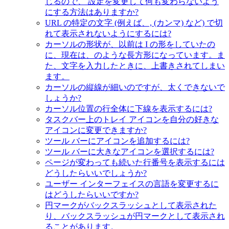
じるので、 設定を変更して何も変わらないよう
にする方法はありますか?
URL の特定の文字 (例えば、, (カンマ) など) で切
れて表示されないようにするには?
カーソルの形状が、以前は I の形をしていたの
に、現在は、のような長方形になっています。ま
た、文字を入力したときに、上書きされてしまい
ます。
カーソルの縦線が細いのですが、太くできないで
しょうか?
カーソル位置の行全体に下線を表示するには?
タスクバー上のトレイ アイコンを自分の好きな
アイコンに変更できますか?
ツール バーにアイコンを追加するには?
ツール バーに大きなアイコンを選択するには?
ページが変わっても続いた行番号を表示するには
どうしたらいいでしょうか?
ユーザー インターフェイスの言語を変更するに
はどうしたらいいですか?
円マークがバックスラッシュとして表示された
り、バックスラッシュが円マークとして表示され
ることがあります。