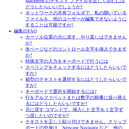
Macintosh のテキスト ファイルを正しく読むには
どうしたらいいでしょうか?
ネットワークの共有フォルダで、私の開いている
ファイルを、他のユーザーが編集できないように
することは可能ですか?
編集のFAQ
カーソル位置の元に戻す、やり直しはできません
か?
改ページなどのコントロール文字を挿入できます
か?
特殊文字の入力をキーボードで行うには
スペリングをチェックするにはどうしたらいいで
すか?
箱型のテキストを選択するにはどうしたらいいで
すか?
キーボードで選択を開始するには?
行をアルファベットまたは数字の順番に並べ替え
るにはどうしたらいいですか?
元に戻す コマンドで、挿入した文字を 1 文字ず
つ戻したいのですが?
テキストを正しく貼り付けできません。クリップ
ボードの中身は、Netscape Navigator など、他の