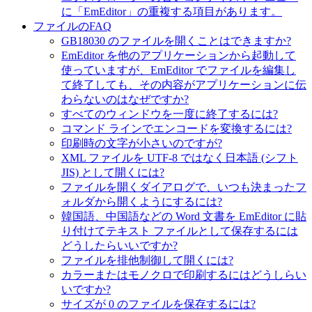
に「EmEditor」の重複する項目があります。
ファイルのFAQ
GB18030 のファイルを開くことはできますか?
EmEditor を他のアプリケーションから起動して
使っていますが、EmEditor でファイルを編集し
て終了しても、その内容がアプリケーションに伝
わらないのはなぜですか?
すべてのウィンドウを一度に終了するには?
コマンド ラインでエンコードを変換するには?
印刷時の文字が小さいのですが?
XML ファイルを UTF-8 ではなく日本語 (シフト
JIS) として開くには?
ファイルを開くダイアログで、いつも決まったフ
ォルダから開くようにするには?
韓国語、中国語などの Word 文書を EmEditor に貼
り付けてテキスト ファイルとして保存するには
どうしたらいいですか?
ファイルを排他制御して開くには?
カラーまたはモノクロで印刷するにはどうしらい
いですか?
サイズが 0 のファイルを保存するには?