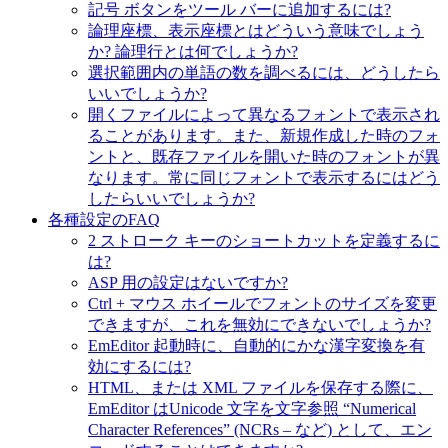
記号 ボタンをツール バーに追加するには?
論理座標、表示座標とはどういう意味でしょう
か? 論理行とは何でしょうか?
選択範囲内の単語の数を調べるには、どうしたら
いいでしょうか?
開くファイルによって異なるフォントで表示され
ることがあります。また、新規作成した時のフォ
ントと、既存ファイルを開いた時のフォントが異
なります。常に同じフォントで表示するにはどう
したらいいでしょうか?
各種設定のFAQ
2 ストローク キーのショートカットを定義するに
は?
ASP 用の設定はないですか?
Ctrl + マウス ホイールでフォントのサイズを変更
できますが、これを無効にできないでしょうか?
EmEditor 起動時に、自動的にかな漢字変換を有
効にするには?
HTML、または XML ファイルを保存する際に、
EmEditor はUnicode 文字を文字参照 “Numerical
Character References” (NCRs – など) として、エン