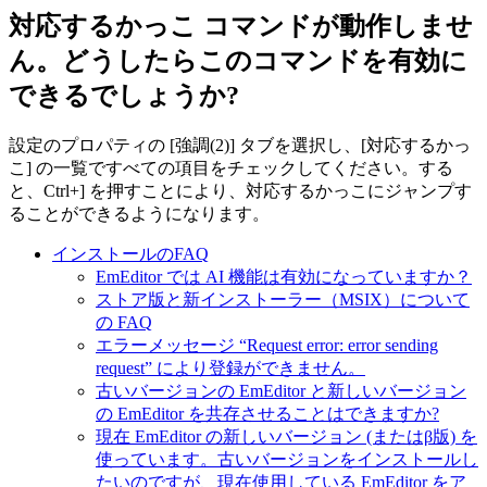
対応するかっこ コマンドが動作しませ
ん。どうしたらこのコマンドを有効に
できるでしょうか?
設定のプロパティの [強調(2)] タブを選択し、[対応するかっ
こ] の一覧ですべての項目をチェックしてください。する
と、Ctrl+] を押すことにより、対応するかっこにジャンプす
ることができるようになります。
インストールのFAQ
EmEditor では AI 機能は有効になっていますか？
ストア版と新インストーラー（MSIX）について
の FAQ
エラーメッセージ “Request error: error sending
request” により登録ができません。
古いバージョンの EmEditor と新しいバージョン
の EmEditor を共存させることはできますか?
現在 EmEditor の新しいバージョン (またはβ版) を
使っています。古いバージョンをインストールし
たいのですが、現在使用している EmEditor をア