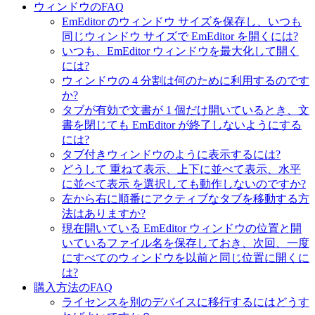
ウィンドウのFAQ
EmEditor のウィンドウ サイズを保存し、いつも
同じウィンドウ サイズで EmEditor を開くには?
いつも、EmEditor ウィンドウを最大化して開く
には?
ウィンドウの 4 分割は何のために利用するのです
か?
タブが有効で文書が 1 個だけ開いているとき、文
書を閉じても EmEditor が終了しないようにする
には?
タブ付きウィンドウのように表示するには?
どうして 重ねて表示、上下に並べて表示、水平
に並べて表示 を選択しても動作しないのですか?
左から右に順番にアクティブなタブを移動する方
法はありますか?
現在開いている EmEditor ウィンドウの位置と開
いているファイル名を保存しておき、次回、一度
にすべてのウィンドウを以前と同じ位置に開くに
は?
購入方法のFAQ
ライセンスを別のデバイスに移行するにはどうす