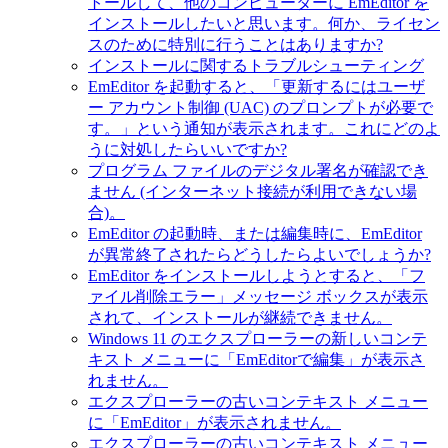
トールして、他のコンピューターに EmEditor を
インストールしたいと思います。何か、ライセン
スのために特別に行うことはありますか?
インストールに関するトラブルシューティング
EmEditor を起動すると、「更新するにはユーザ
ー アカウント制御 (UAC) のプロンプトが必要で
す。」という通知が表示されます。これにどのよ
うに対処したらいいですか?
プログラム ファイルのデジタル署名が確認でき
ません (インターネット接続が利用できない場
合)。
EmEditor の起動時、または編集時に、EmEditor
が異常終了されたらどうしたらよいでしょうか?
EmEditor をインストールしようとすると、「フ
ァイル削除エラー」メッセージ ボックスが表示
されて、インストールが継続できません。
Windows 11 のエクスプローラーの新しいコンテ
キスト メニューに「EmEditorで編集」が表示さ
れません。
エクスプローラーの古いコンテキスト メニュー
に「EmEditor」が表示されません。
エクスプローラーの古いコンテキスト メニュー