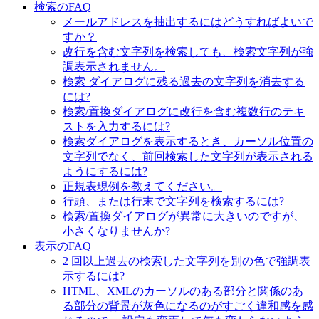
検索のFAQ
メールアドレスを抽出するにはどうすればよいで
すか？
改行を含む文字列を検索しても、検索文字列が強
調表示されません。
検索 ダイアログに残る過去の文字列を消去する
には?
検索/置換ダイアログに改行を含む複数行のテキ
ストを入力するには?
検索ダイアログを表示するとき、カーソル位置の
文字列でなく、前回検索した文字列が表示される
ようにするには?
正規表現例を教えてください。
行頭、または行末で文字列を検索するには?
検索/置換ダイアログが異常に大きいのですが、
小さくなりませんか?
表示のFAQ
2 回以上過去の検索した文字列を別の色で強調表
示するには?
HTML、XMLのカーソルのある部分と関係のあ
る部分の背景が灰色になるのがすごく違和感を感