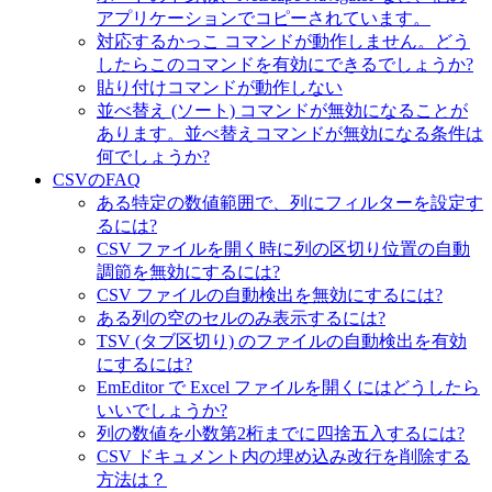
アプリケーションでコピーされています。
対応するかっこ コマンドが動作しません。どう
したらこのコマンドを有効にできるでしょうか?
貼り付けコマンドが動作しない
並べ替え (ソート) コマンドが無効になることが
あります。並べ替えコマンドが無効になる条件は
何でしょうか?
CSVのFAQ
ある特定の数値範囲で、列にフィルターを設定す
るには?
CSV ファイルを開く時に列の区切り位置の自動
調節を無効にするには?
CSV ファイルの自動検出を無効にするには?
ある列の空のセルのみ表示するには?
TSV (タブ区切り) のファイルの自動検出を有効
にするには?
EmEditor で Excel ファイルを開くにはどうしたら
いいでしょうか?
列の数値を小数第2桁までに四捨五入するには?
CSV ドキュメント内の埋め込み改行を削除する
方法は？