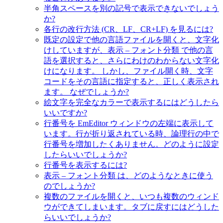
半角スペースを別の記号で表示できないでしょう
か?
各行の改行方法 (CR、LF、CR+LF) を見るには?
既定の設定で他の言語ファイルを開くと、文字化
けしていますが、表示 – フォント分類 で他の言
語を選択すると、さらにわけのわからない文字化
けになります。 しかし、ファイル開く時、文字
コードをその言語に指定すると、正しく表示され
ます。 なぜでしょうか?
絵文字を完全なカラーで表示するにはどうしたら
いいですか?
行番号を EmEditor ウィンドウの左端に表示して
います。行が折り返されている時、論理行の中で
行番号を増加したくありません。どのように設定
したらいいでしょうか?
行番号を表示するには?
表示 – フォント分類 は、どのようなときに使う
のでしょうか?
複数のファイルを開くと、いつも複数のウィンド
ウができてしまいます。タブに戻すにはどうした
らいいでしょうか?