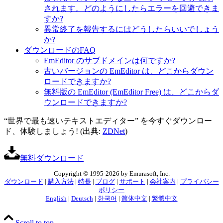
されます。どのようにしたらエラーを回避できま
すか?
異常終了を報告するにはどうしたらいいでしょう
か?
ダウンロードのFAQ
EmEditor のサブドメインは何ですか?
古いバージョンの EmEditor は、どこからダウン
ロードできますか?
無料版の EmEditor (EmEditor Free) は、どこからダ
ウンロードできますか?
“世界で最も速いテキストエディター” を今すぐダウンロー
ド、体験しましょう! (出典:
ZDNet
)
無料ダウンロード
Copyright © 1995-2026 by Emurasoft, Inc.
ダウンロード
|
購入方法
|
特長
|
ブログ
|
サポート
|
会社案内
|
プライバシー
ポリシー
English
|
Deutsch
|
한국어
|
简体中文
|
繁體中文
Scroll to top