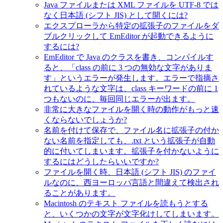
Java ファイルまたは XML ファイルを UTF-8 では
なく日本語 (シフト JIS) として開くには?
エクスプローラから特定の拡張子のファイルをダ
ブルクリックして EmEditor が起動できるように
するには?
EmEditor で Java のクラスを書き、コンパイルす
ると、「class の前に 3 つの無効な文字がありま
す」というエラーが発生します。エラーで指摘さ
れているような文字は、class キーワードの前に 1
つもないのに、毎回同じエラーが出ます。
非常に大きなファイルを開く時の動作がもっと速
くならないでしょうか?
名前を付けて保存で、ファイル名に拡張子の付か
ない名前を指定しても、.txt という拡張子が自動
的に付いてしまいます。拡張子を付かないように
するにはどうしたらいいですか?
ファイルを開く時、日本語 (シフト JIS) のファイ
ルなのに、西ヨーロッパ言語と間違えて検出され
ることがあります。
Macintosh のテキスト ファイルを読もうとする
と、いくつかの文字が文字化けしてしまいます。