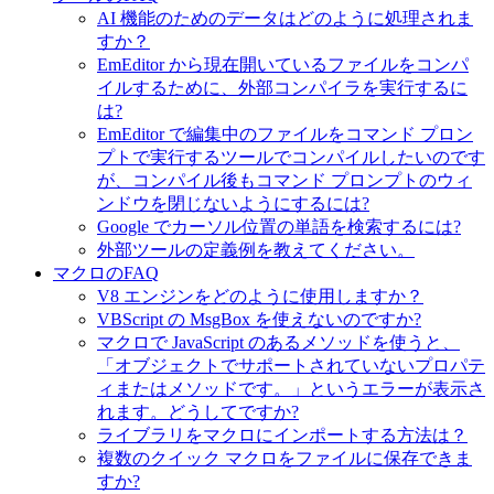
AI 機能のためのデータはどのように処理されま
すか？
EmEditor から現在開いているファイルをコンパ
イルするために、外部コンパイラを実行するに
は?
EmEditor で編集中のファイルをコマンド プロン
プトで実行するツールでコンパイルしたいのです
が、コンパイル後もコマンド プロンプトのウィ
ンドウを閉じないようにするには?
Google でカーソル位置の単語を検索するには?
外部ツールの定義例を教えてください。
マクロのFAQ
V8 エンジンをどのように使用しますか？
VBScript の MsgBox を使えないのですか?
マクロで JavaScript のあるメソッドを使うと、
「オブジェクトでサポートされていないプロパテ
ィまたはメソッドです。」というエラーが表示さ
れます。どうしてですか?
ライブラリをマクロにインポートする方法は？
複数のクイック マクロをファイルに保存できま
すか?