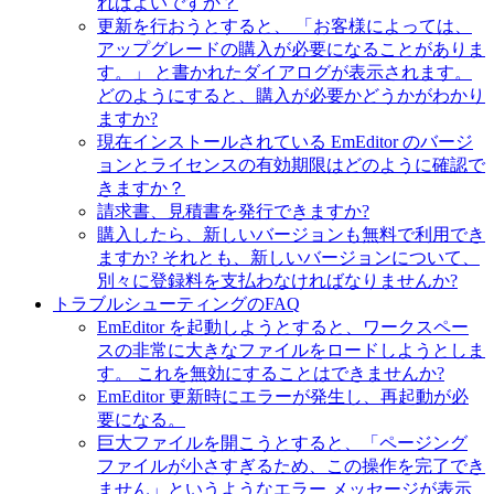
ればよいですか？
更新を行おうとすると、 「お客様によっては、
アップグレードの購入が必要になることがありま
す。」 と書かれたダイアログが表示されます。
どのようにすると、購入が必要かどうかがわかり
ますか?
現在インストールされている EmEditor のバージ
ョンとライセンスの有効期限はどのように確認で
きますか？
請求書、見積書を発行できますか?
購入したら、新しいバージョンも無料で利用でき
ますか? それとも、新しいバージョンについて、
別々に登録料を支払わなければなりませんか?
トラブルシューティングのFAQ
EmEditor を起動しようとすると、ワークスペー
スの非常に大きなファイルをロードしようとしま
す。 これを無効にすることはできませんか?
EmEditor 更新時にエラーが発生し、再起動が必
要になる。
巨大ファイルを開こうとすると、「ページング
ファイルが小さすぎるため、この操作を完了でき
ません」というようなエラー メッセージが表示