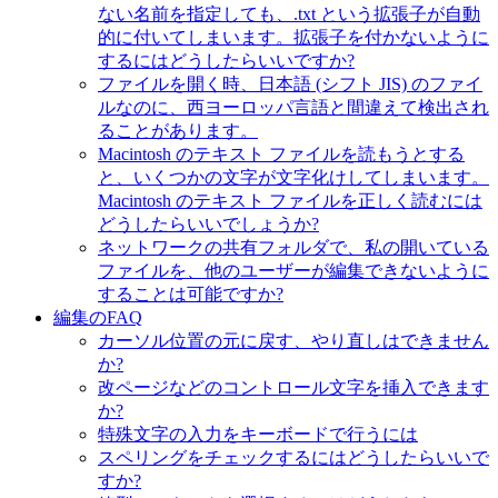
ない名前を指定しても、.txt という拡張子が自動
的に付いてしまいます。拡張子を付かないように
するにはどうしたらいいですか?
ファイルを開く時、日本語 (シフト JIS) のファイ
ルなのに、西ヨーロッパ言語と間違えて検出され
ることがあります。
Macintosh のテキスト ファイルを読もうとする
と、いくつかの文字が文字化けしてしまいます。
Macintosh のテキスト ファイルを正しく読むには
どうしたらいいでしょうか?
ネットワークの共有フォルダで、私の開いている
ファイルを、他のユーザーが編集できないように
することは可能ですか?
編集のFAQ
カーソル位置の元に戻す、やり直しはできません
か?
改ページなどのコントロール文字を挿入できます
か?
特殊文字の入力をキーボードで行うには
スペリングをチェックするにはどうしたらいいで
すか?