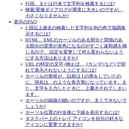
行頭、または行末で文字列を検索するには?
検索/置換ダイアログが異常に大きいのですが、
小さくなりませんか?
表示のFAQ
2 回以上過去の検索した文字列を別の色で強調表
示するには?
HTML、XMLのカーソルのある部分と関係のあ
る部分の背景が灰色になるのがすごく違和感を感
じるので、 設定を変更して何も変わらないよう
にする方法はありますか?
URL の特定の文字 (例えば、, (カンマ) など) で切
れて表示されないようにするには?
カーソルの形状が、以前は I の形をしていたの
に、現在は、のような長方形になっています。ま
た、文字を入力したときに、上書きされてしまい
ます。
カーソルの縦線が細いのですが、太くできないで
しょうか?
カーソル位置の行全体に下線を表示するには?
タスクバー上のトレイ アイコンを自分の好きな
アイコンに変更できますか?