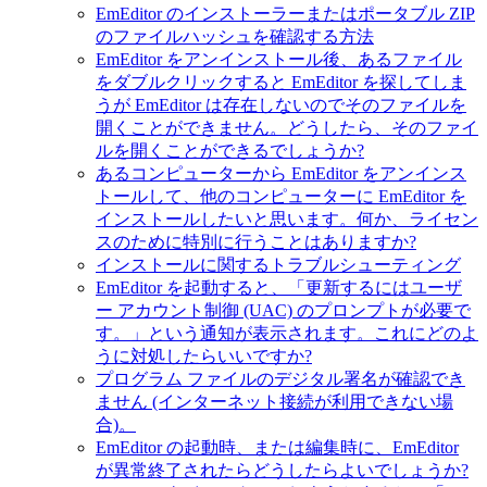
EmEditor のインストーラーまたはポータブル ZIP
のファイルハッシュを確認する方法
EmEditor をアンインストール後、あるファイル
をダブルクリックすると EmEditor を探してしま
うが EmEditor は存在しないのでそのファイルを
開くことができません。どうしたら、そのファイ
ルを開くことができるでしょうか?
あるコンピューターから EmEditor をアンインス
トールして、他のコンピューターに EmEditor を
インストールしたいと思います。何か、ライセン
スのために特別に行うことはありますか?
インストールに関するトラブルシューティング
EmEditor を起動すると、「更新するにはユーザ
ー アカウント制御 (UAC) のプロンプトが必要で
す。」という通知が表示されます。これにどのよ
うに対処したらいいですか?
プログラム ファイルのデジタル署名が確認でき
ません (インターネット接続が利用できない場
合)。
EmEditor の起動時、または編集時に、EmEditor
が異常終了されたらどうしたらよいでしょうか?