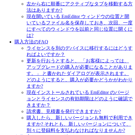
左から右に順番にアクティブなタブを移動する方
法はありますか?
現在開いている EmEditor ウィンドウの位置と開
いているファイル名を保存しておき、次回、一度
にすべてのウィンドウを以前と同じ位置に開くに
は?
購入方法のFAQ
ライセンスを別のデバイスに移行するにはどうす
ればよいですか？
更新を行おうとすると、 「お客様によっては、
アップグレードの購入が必要になることがありま
す。」 と書かれたダイアログが表示されます。
どのようにすると、購入が必要かどうかがわかり
ますか?
現在インストールされている EmEditor のバージ
ョンとライセンスの有効期限はどのように確認で
きますか？
請求書、見積書を発行できますか?
購入したら、新しいバージョンも無料で利用でき
ますか? それとも、新しいバージョンについて、
別々に登録料を支払わなければなりませんか?