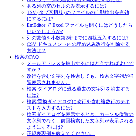
ある列の空のセルのみ表示するには?
TSV (タブ区切り) のファイルの自動検出を有効
にするには?
EmEditor で Excel ファイルを開くにはどうしたら
いいでしょうか?
列の数値を小数第2桁までに四捨五入するには?
CSV ドキュメント内の埋め込み改行を削除する
方法は？
検索のFAQ
メールアドレスを抽出するにはどうすればよいで
すか？
改行を含む文字列を検索しても、検索文字列が強
調表示されません。
検索 ダイアログに残る過去の文字列を消去する
には?
検索/置換ダイアログに改行を含む複数行のテキ
ストを入力するには?
検索ダイアログを表示するとき、カーソル位置の
文字列でなく、前回検索した文字列が表示される
ようにするには?
正規表現例を教えてください。