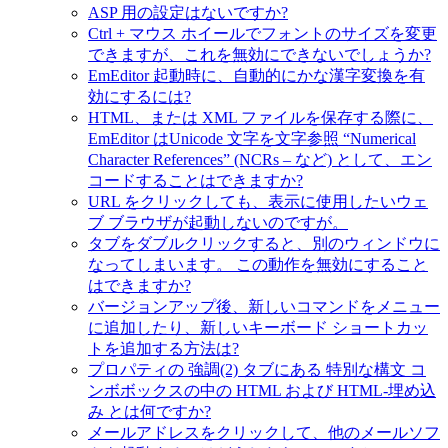
ASP 用の設定はないですか?
Ctrl + マウス ホイールでフォントのサイズを変更
できますが、これを無効にできないでしょうか?
EmEditor 起動時に、自動的にかな漢字変換を有
効にするには?
HTML、または XML ファイルを保存する際に、
EmEditor はUnicode 文字を文字参照 “Numerical
Character References” (NCRs – など) として、エン
コードすることはできますか?
URL をクリックしても、表示に使用したいウェ
ブ ブラウザが起動しないのですが。
タブをダブルクリックすると、別のウィンドウに
なってしまいます。 この動作を無効にすること
はできますか?
バージョンアップ後、新しいコマンドをメニュー
に追加したり、新しいキーボード ショートカッ
トを追加する方法は?
プロパティの 強調(2) タブにある 特別な構文 コ
ンボボックスの中の HTML および HTML-埋め込
み とは何ですか?
メールアドレスをクリックして、他のメールソフ