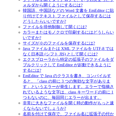
ォルダから開くようにするには?
韓国語、中国語などの Word 文書を EmEditor に貼
り付けてテキスト ファイルとして保存するには
どうしたらいいですか?
ファイルを排他制御して開くには?
カラーまたはモノクロで印刷するにはどうしらい
いですか?
サイズが 0 のファイルを保存するには?
Java ファイルまたは XML ファイルを UTF-8 では
なく日本語 (シフト JIS) として開くには?
エクスプローラから特定の拡張子のファイルをダ
ブルクリックして EmEditor が起動できるように
するには?
EmEditor で Java のクラスを書き、コンパイルす
ると、「class の前に 3 つの無効な文字がありま
す」というエラーが発生します。エラーで指摘さ
れているような文字は、class キーワードの前に 1
つもないのに、毎回同じエラーが出ます。
非常に大きなファイルを開く時の動作がもっと速
くならないでしょうか?
名前を付けて保存で、ファイル名に拡張子の付か