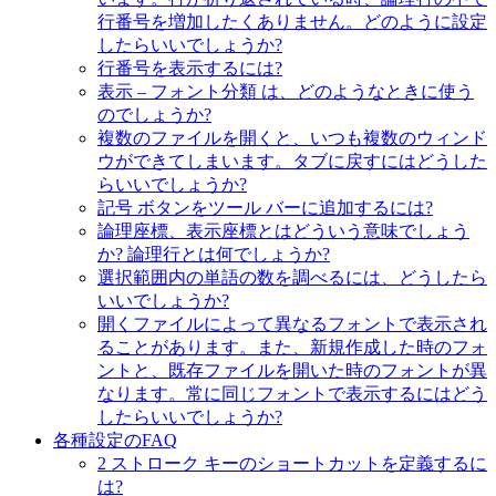
行番号を増加したくありません。どのように設定
したらいいでしょうか?
行番号を表示するには?
表示 – フォント分類 は、どのようなときに使う
のでしょうか?
複数のファイルを開くと、いつも複数のウィンド
ウができてしまいます。タブに戻すにはどうした
らいいでしょうか?
記号 ボタンをツール バーに追加するには?
論理座標、表示座標とはどういう意味でしょう
か? 論理行とは何でしょうか?
選択範囲内の単語の数を調べるには、どうしたら
いいでしょうか?
開くファイルによって異なるフォントで表示され
ることがあります。また、新規作成した時のフォ
ントと、既存ファイルを開いた時のフォントが異
なります。常に同じフォントで表示するにはどう
したらいいでしょうか?
各種設定のFAQ
2 ストローク キーのショートカットを定義するに
は?