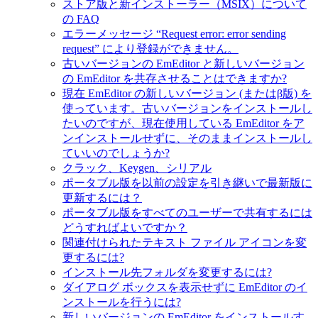
ストア版と新インストーラー（MSIX）について
の FAQ
エラーメッセージ “Request error: error sending
request” により登録ができません。
古いバージョンの EmEditor と新しいバージョン
の EmEditor を共存させることはできますか?
現在 EmEditor の新しいバージョン (またはβ版) を
使っています。古いバージョンをインストールし
たいのですが、現在使用している EmEditor をア
ンインストールせずに、そのままインストールし
ていいのでしょうか?
クラック、Keygen、シリアル
ポータブル版を以前の設定を引き継いで最新版に
更新するには？
ポータブル版をすべてのユーザーで共有するには
どうすればよいですか？
関連付けられたテキスト ファイル アイコンを変
更するには?
インストール先フォルダを変更するには?
ダイアログ ボックスを表示せずに EmEditor のイ
ンストールを行うには?
新しいバージョンの EmEditor をインストールす