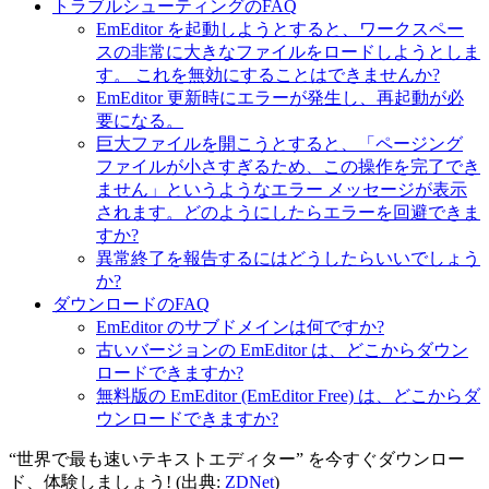
トラブルシューティングのFAQ
EmEditor を起動しようとすると、ワークスペー
スの非常に大きなファイルをロードしようとしま
す。 これを無効にすることはできませんか?
EmEditor 更新時にエラーが発生し、再起動が必
要になる。
巨大ファイルを開こうとすると、「ページング
ファイルが小さすぎるため、この操作を完了でき
ません」というようなエラー メッセージが表示
されます。どのようにしたらエラーを回避できま
すか?
異常終了を報告するにはどうしたらいいでしょう
か?
ダウンロードのFAQ
EmEditor のサブドメインは何ですか?
古いバージョンの EmEditor は、どこからダウン
ロードできますか?
無料版の EmEditor (EmEditor Free) は、どこからダ
ウンロードできますか?
“世界で最も速いテキストエディター” を今すぐダウンロー
ド、体験しましょう! (出典:
ZDNet
)