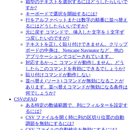
箱型のテキストを選択するにはどうしたらいいで
すか?
キーボードで選択を開始するには?
行をアルファベットまたは数字の順番に並べ替え
るにはどうしたらいいですか?
元に戻す コマンドで、挿入した文字を 1 文字ず
つ戻したいのですが?
テキストを正しく貼り付けできません。クリップ
ボードの中身は、Netscape Navigator など、他の
アプリケーションでコピーされています。
対応するかっこ コマンドが動作しません。どう
したらこのコマンドを有効にできるでしょうか?
貼り付けコマンドが動作しない
並べ替え (ソート) コマンドが無効になることが
あります。並べ替えコマンドが無効になる条件は
何でしょうか?
CSVのFAQ
ある特定の数値範囲で、列にフィルターを設定す
るには?
CSV ファイルを開く時に列の区切り位置の自動
調節を無効にするには?
CSV ファイルの自動検出を無効にするには?