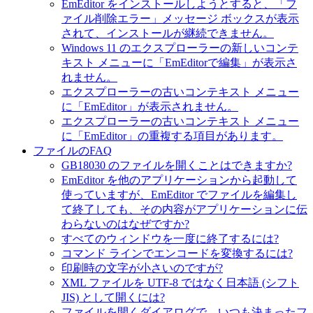
EmEditor をインストールしようとすると、「フ
ァイル削除エラー」メッセージ ボックスが表示
されて、インストールが継続できません。
Windows 11 のエクスプローラーの新しいコンテ
キスト メニューに「EmEditorで編集」が表示さ
れません。
エクスプローラーの古いコンテキスト メニュー
に「EmEditor」が表示されません。
エクスプローラーの古いコンテキスト メニュー
に「EmEditor」の重複する項目があります。
ファイルのFAQ
GB18030 のファイルを開くことはできますか?
EmEditor を他のアプリケーションから起動して
使っていますが、EmEditor でファイルを編集し
て終了しても、その内容がアプリケーションに伝
わらないのはなぜですか?
すべてのウィンドウを一度に終了するには?
コマンド ラインでエンコードを変換するには?
印刷時の文字が小さいのですが?
XML ファイルを UTF-8 ではなく日本語 (シフト
JIS) として開くには?
ファイルを開くダイアログで、いつも決まったフ