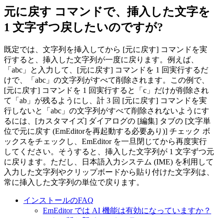
元に戻す コマンドで、挿入した文字を
1 文字ずつ戻したいのですが?
既定では、文字列を挿入してから [元に戻す] コマンドを実
行すると、挿入した文字列が一度に戻ります。例えば、
「abc」と入力して、[元に戻す] コマンドを 1 回実行するだ
けで、「abc」の文字列がすべて削除されます。この例で、
[元に戻す] コマンドを 1 回実行すると「c」だけが削除され
て「ab」が残るようにし、計 3 回 [元に戻す] コマンドを実
行しないと「abc」の文字列がすべて削除されないようにす
るには、[カスタマイズ] ダイアログの [編集] タブの [文字単
位で元に戻す (EmEditorを再起動する必要あり)] チェック ボ
ックスをチェックし、EmEditor を一旦閉じてから再度実行
してください。そうすると、挿入した文字列が 1 文字ずつ元
に戻ります。ただし、日本語入力システム (IME) を利用して
入力した文字列やクリップボードから貼り付けた文字列は、
常に挿入した文字列の単位で戻ります。
インストールのFAQ
EmEditor では AI 機能は有効になっていますか？