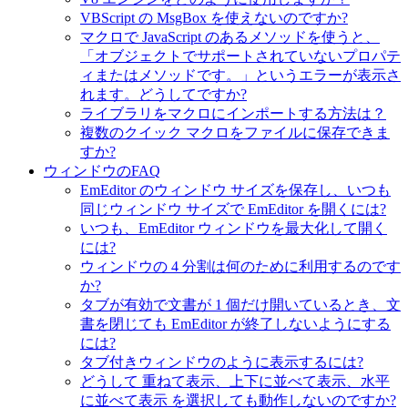
VBScript の MsgBox を使えないのですか?
マクロで JavaScript のあるメソッドを使うと、
「オブジェクトでサポートされていないプロパテ
ィまたはメソッドです。」というエラーが表示さ
れます。どうしてですか?
ライブラリをマクロにインポートする方法は？
複数のクイック マクロをファイルに保存できま
すか?
ウィンドウのFAQ
EmEditor のウィンドウ サイズを保存し、いつも
同じウィンドウ サイズで EmEditor を開くには?
いつも、EmEditor ウィンドウを最大化して開く
には?
ウィンドウの 4 分割は何のために利用するのです
か?
タブが有効で文書が 1 個だけ開いているとき、文
書を閉じても EmEditor が終了しないようにする
には?
タブ付きウィンドウのように表示するには?
どうして 重ねて表示、上下に並べて表示、水平
に並べて表示 を選択しても動作しないのですか?