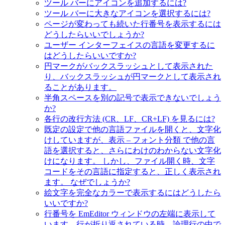
ツール バーにアイコンを追加するには?
ツール バーに大きなアイコンを選択するには?
ページが変わっても続いた行番号を表示するには
どうしたらいいでしょうか?
ユーザー インターフェイスの言語を変更するに
はどうしたらいいですか?
円マークがバックスラッシュとして表示された
り、バックスラッシュが円マークとして表示され
ることがあります。
半角スペースを別の記号で表示できないでしょう
か?
各行の改行方法 (CR、LF、CR+LF) を見るには?
既定の設定で他の言語ファイルを開くと、文字化
けしていますが、表示 – フォント分類 で他の言
語を選択すると、さらにわけのわからない文字化
けになります。 しかし、ファイル開く時、文字
コードをその言語に指定すると、正しく表示され
ます。 なぜでしょうか?
絵文字を完全なカラーで表示するにはどうしたら
いいですか?
行番号を EmEditor ウィンドウの左端に表示して
います。行が折り返されている時、論理行の中で