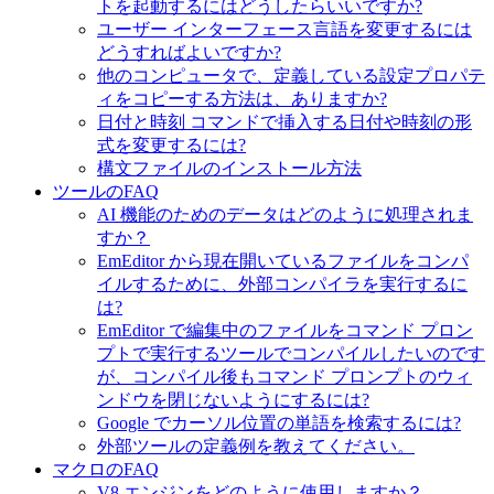
トを起動するにはどうしたらいいですか?
ユーザー インターフェース言語を変更するには
どうすればよいですか?
他のコンピュータで、定義している設定プロパテ
ィをコピーする方法は、ありますか?
日付と時刻 コマンドで挿入する日付や時刻の形
式を変更するには?
構文ファイルのインストール方法
ツールのFAQ
AI 機能のためのデータはどのように処理されま
すか？
EmEditor から現在開いているファイルをコンパ
イルするために、外部コンパイラを実行するに
は?
EmEditor で編集中のファイルをコマンド プロン
プトで実行するツールでコンパイルしたいのです
が、コンパイル後もコマンド プロンプトのウィ
ンドウを閉じないようにするには?
Google でカーソル位置の単語を検索するには?
外部ツールの定義例を教えてください。
マクロのFAQ
V8 エンジンをどのように使用しますか？