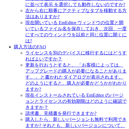
に並べて表示 を選択しても動作しないのですか?
左から右に順番にアクティブなタブを移動する方
法はありますか?
現在開いている EmEditor ウィンドウの位置と開
いているファイル名を保存しておき、次回、一度
にすべてのウィンドウを以前と同じ位置に開くに
は?
購入方法のFAQ
ライセンスを別のデバイスに移行するにはどうす
ればよいですか？
更新を行おうとすると、 「お客様によっては、
アップグレードの購入が必要になることがありま
す。」 と書かれたダイアログが表示されます。
どのようにすると、購入が必要かどうかがわかり
ますか?
現在インストールされている EmEditor のバージ
ョンとライセンスの有効期限はどのように確認で
きますか？
請求書、見積書を発行できますか?
購入したら、新しいバージョンも無料で利用でき
ますか? それとも、新しいバージョンについて、