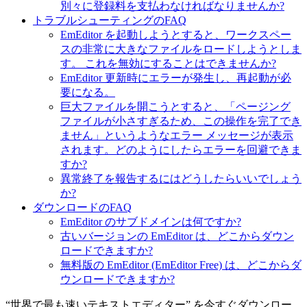
別々に登録料を支払わなければなりませんか?
トラブルシューティングのFAQ
EmEditor を起動しようとすると、ワークスペー
スの非常に大きなファイルをロードしようとしま
す。 これを無効にすることはできませんか?
EmEditor 更新時にエラーが発生し、再起動が必
要になる。
巨大ファイルを開こうとすると、「ページング
ファイルが小さすぎるため、この操作を完了でき
ません」というようなエラー メッセージが表示
されます。どのようにしたらエラーを回避できま
すか?
異常終了を報告するにはどうしたらいいでしょう
か?
ダウンロードのFAQ
EmEditor のサブドメインは何ですか?
古いバージョンの EmEditor は、どこからダウン
ロードできますか?
無料版の EmEditor (EmEditor Free) は、どこからダ
ウンロードできますか?
“世界で最も速いテキストエディター” を今すぐダウンロー