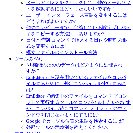
メールアドレスをクリックして、他のメールソフ
トを起動するにはどうしたらいいですか?
ユーザー インターフェース言語を変更するには
どうすればよいですか?
他のコンピュータで、定義している設定プロパテ
ィをコピーする方法は、ありますか?
日付と時刻 コマンドで挿入する日付や時刻の形
式を変更するには?
構文ファイルのインストール方法
ツールのFAQ
AI 機能のためのデータはどのように処理されま
すか？
EmEditor から現在開いているファイルをコンパ
イルするために、外部コンパイラを実行するに
は?
EmEditor で編集中のファイルをコマンド プロン
プトで実行するツールでコンパイルしたいのです
が、コンパイル後もコマンド プロンプトのウィ
ンドウを閉じないようにするには?
Google でカーソル位置の単語を検索するには?
外部ツールの定義例を教えてください。