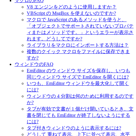
マクロのFAQ
V8 エンジンをどのように使用しますか？
VBScript の MsgBox を使えないのですか?
マクロで JavaScript のあるメソッドを使うと、
「オブジェクトでサポートされていないプロパテ
ィまたはメソッドです。」というエラーが表示さ
れます。どうしてですか?
ライブラリをマクロにインポートする方法は？
複数のクイック マクロをファイルに保存できま
すか?
ウィンドウのFAQ
EmEditor のウィンドウ サイズを保存し、いつも
同じウィンドウ サイズで EmEditor を開くには?
いつも、EmEditor ウィンドウを最大化して開く
には?
ウィンドウの 4 分割は何のために利用するのです
か?
タブが有効で文書が 1 個だけ開いているとき、文
書を閉じても EmEditor が終了しないようにする
には?
タブ付きウィンドウのように表示するには?
どうして 重ねて表示、上下に並べて表示、水平