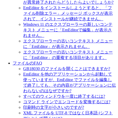
が異常終了されたらどうしたらよいでしょうか?
EmEditor をインストールしようとすると、「フ
ァイル削除エラー」メッセージ ボックスが表示
されて、インストールが継続できません。
Windows 11 のエクスプローラーの新しいコンテ
キスト メニューに「EmEditorで編集」が表示さ
れません。
エクスプローラーの古いコンテキスト メニュー
に「EmEditor」が表示されません。
エクスプローラーの古いコンテキスト メニュー
に「EmEditor」の重複する項目があります。
ファイルのFAQ
GB18030 のファイルを開くことはできますか?
EmEditor を他のアプリケーションから起動して
使っていますが、EmEditor でファイルを編集し
て終了しても、その内容がアプリケーションに伝
わらないのはなぜですか?
すべてのウィンドウを一度に終了するには?
コマンド ラインでエンコードを変換するには?
印刷時の文字が小さいのですが?
XML ファイルを UTF-8 ではなく日本語 (シフト