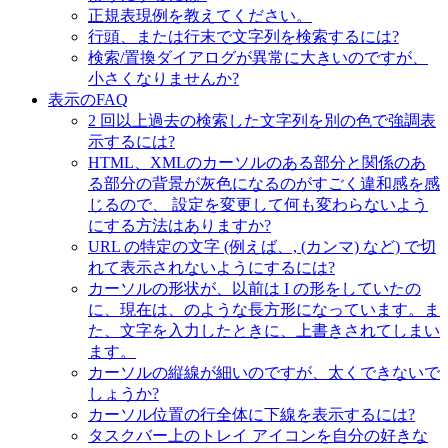
正規表現例を教えてください。
行頭、または行末で文字列を検索するには?
検索/置換ダイアログが異常に大きいのですが、
小さくなりませんか?
表示のFAQ
2 回以上過去の検索した文字列を別の色で強調表
示するには?
HTML、XMLのカーソルのある部分と関係のあ
る部分の背景が灰色になるのがすごく違和感を感
じるので、 設定を変更して何も変わらないよう
にする方法はありますか?
URL の特定の文字 (例えば、, (カンマ) など) で切
れて表示されないようにするには?
カーソルの形状が、以前は I の形をしていたの
に、現在は、のような長方形になっています。ま
た、文字を入力したときに、上書きされてしまい
ます。
カーソルの縦線が細いのですが、太くできないで
しょうか?
カーソル位置の行全体に下線を表示するには?
タスクバー上のトレイ アイコンを自分の好きな