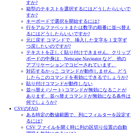
すか?
箱型のテキストを選択するにはどうしたらいいで
すか?
キーボードで選択を開始するには?
行をアルファベットまたは数字の順番に並べ替え
るにはどうしたらいいですか?
元に戻す コマンドで、挿入した文字を 1 文字ず
つ戻したいのですが?
テキストを正しく貼り付けできません。クリップ
ボードの中身は、Netscape Navigator など、他の
アプリケーションでコピーされています。
対応するかっこ コマンドが動作しません。どう
したらこのコマンドを有効にできるでしょうか?
貼り付けコマンドが動作しない
並べ替え (ソート) コマンドが無効になることが
あります。並べ替えコマンドが無効になる条件は
何でしょうか?
CSVのFAQ
ある特定の数値範囲で、列にフィルターを設定す
るには?
CSV ファイルを開く時に列の区切り位置の自動