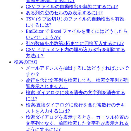
調節を無効にするには?
CSV ファイルの自動検出を無効にするには?
ある列の空のセルのみ表示するには?
TSV (タブ区切り) のファイルの自動検出を有効
にするには?
EmEditor で Excel ファイルを開くにはどうしたら
いいでしょうか?
列の数値を小数第2桁までに四捨五入するには?
CSV ドキュメント内の埋め込み改行を削除する
方法は？
検索のFAQ
メールアドレスを抽出するにはどうすればよいで
すか？
改行を含む文字列を検索しても、検索文字列が強
調表示されません。
検索 ダイアログに残る過去の文字列を消去する
には?
検索/置換ダイアログに改行を含む複数行のテキ
ストを入力するには?
検索ダイアログを表示するとき、カーソル位置の
文字列でなく、前回検索した文字列が表示される
ようにするには?