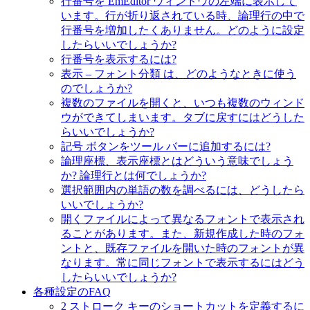
行番号を EmEditor ウィンドウの左端に表示して
います。行が折り返されている時、論理行の中で
行番号を増加したくありません。どのように設定
したらいいでしょうか?
行番号を表示するには?
表示 – フォント分類 は、どのようなときに使う
のでしょうか?
複数のファイルを開くと、いつも複数のウィンド
ウができてしまいます。タブに戻すにはどうした
らいいでしょうか?
記号 ボタンをツール バーに追加するには?
論理座標、表示座標とはどういう意味でしょう
か? 論理行とは何でしょうか?
選択範囲内の単語の数を調べるには、どうしたら
いいでしょうか?
開くファイルによって異なるフォントで表示され
ることがあります。また、新規作成した時のフォ
ントと、既存ファイルを開いた時のフォントが異
なります。常に同じフォントで表示するにはどう
したらいいでしょうか?
各種設定のFAQ
2 ストローク キーのショートカットを定義するに