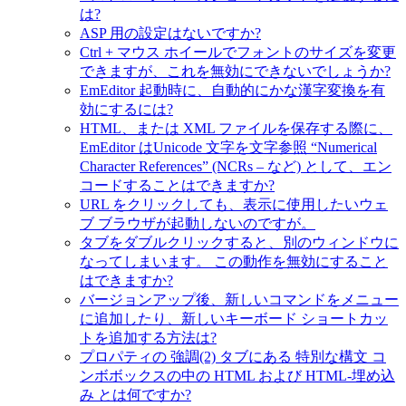
は?
ASP 用の設定はないですか?
Ctrl + マウス ホイールでフォントのサイズを変更
できますが、これを無効にできないでしょうか?
EmEditor 起動時に、自動的にかな漢字変換を有
効にするには?
HTML、または XML ファイルを保存する際に、
EmEditor はUnicode 文字を文字参照 “Numerical
Character References” (NCRs – など) として、エン
コードすることはできますか?
URL をクリックしても、表示に使用したいウェ
ブ ブラウザが起動しないのですが。
タブをダブルクリックすると、別のウィンドウに
なってしまいます。 この動作を無効にすること
はできますか?
バージョンアップ後、新しいコマンドをメニュー
に追加したり、新しいキーボード ショートカッ
トを追加する方法は?
プロパティの 強調(2) タブにある 特別な構文 コ
ンボボックスの中の HTML および HTML-埋め込
み とは何ですか?