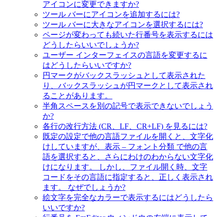
アイコンに変更できますか?
ツール バーにアイコンを追加するには?
ツール バーに大きなアイコンを選択するには?
ページが変わっても続いた行番号を表示するには
どうしたらいいでしょうか?
ユーザー インターフェイスの言語を変更するに
はどうしたらいいですか?
円マークがバックスラッシュとして表示された
り、バックスラッシュが円マークとして表示され
ることがあります。
半角スペースを別の記号で表示できないでしょう
か?
各行の改行方法 (CR、LF、CR+LF) を見るには?
既定の設定で他の言語ファイルを開くと、文字化
けしていますが、表示 – フォント分類 で他の言
語を選択すると、さらにわけのわからない文字化
けになります。 しかし、ファイル開く時、文字
コードをその言語に指定すると、正しく表示され
ます。 なぜでしょうか?
絵文字を完全なカラーで表示するにはどうしたら
いいですか?