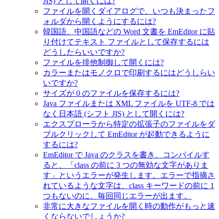
JIS) として開くには?
ファイルを開くダイアログで、いつも決まったフ
ォルダから開くようにするには?
韓国語、中国語などの Word 文書を EmEditor に貼
り付けてテキスト ファイルとして保存するには
どうしたらいいですか?
ファイルを排他制御して開くには?
カラーまたはモノクロで印刷するにはどうしらい
いですか?
サイズが 0 のファイルを保存するには?
Java ファイルまたは XML ファイルを UTF-8 では
なく日本語 (シフト JIS) として開くには?
エクスプローラから特定の拡張子のファイルをダ
ブルクリックして EmEditor が起動できるように
するには?
EmEditor で Java のクラスを書き、コンパイルす
ると、「class の前に 3 つの無効な文字がありま
す」というエラーが発生します。エラーで指摘さ
れているような文字は、class キーワードの前に 1
つもないのに、毎回同じエラーが出ます。
非常に大きなファイルを開く時の動作がもっと速
くならないでしょうか?