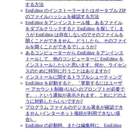
する方法
EmEditor のインストーラーまたはポータブル ZIP
のファイルハッシュを確認する方法
EmEditor をアンインストール後、あるファイル
をダブルクリックすると EmEditor を探してしま
うが EmEditor は存在しないのでそのファイルを
開くことができません。どうしたら、そのファイ
ルを開くことができるでしょうか?
あるコンピューターから EmEditor をアンインス
トールして、他のコンピューターに EmEditor を
インストールしたいと思います。何か、ライセン
スのために特別に行うことはありますか?
インストールに関するトラブルシューティング
EmEditor を起動すると、「更新するにはユーザ
ー アカウント制御 (UAC) のプロンプトが必要で
す。」という通知が表示されます。これにどのよ
うに対処したらいいですか?
プログラム ファイルのデジタル署名が確認でき
ません (インターネット接続が利用できない場
合)。
EmEditor の起動時、または編集時に、EmEditor