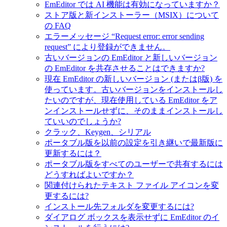
EmEditor では AI 機能は有効になっていますか？
ストア版と新インストーラー（MSIX）について
の FAQ
エラーメッセージ “Request error: error sending
request” により登録ができません。
古いバージョンの EmEditor と新しいバージョン
の EmEditor を共存させることはできますか?
現在 EmEditor の新しいバージョン (またはβ版) を
使っています。古いバージョンをインストールし
たいのですが、現在使用している EmEditor をア
ンインストールせずに、そのままインストールし
ていいのでしょうか?
クラック、Keygen、シリアル
ポータブル版を以前の設定を引き継いで最新版に
更新するには？
ポータブル版をすべてのユーザーで共有するには
どうすればよいですか？
関連付けられたテキスト ファイル アイコンを変
更するには?
インストール先フォルダを変更するには?
ダイアログ ボックスを表示せずに EmEditor のイ