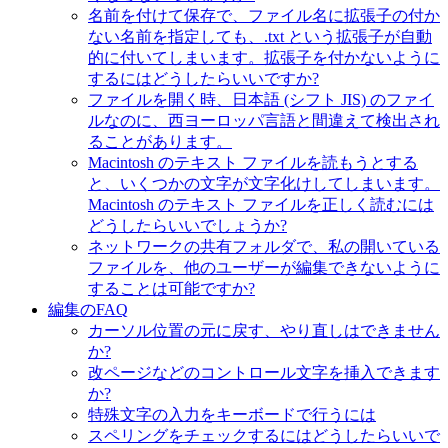
名前を付けて保存で、ファイル名に拡張子の付か
ない名前を指定しても、.txt という拡張子が自動
的に付いてしまいます。拡張子を付かないように
するにはどうしたらいいですか?
ファイルを開く時、日本語 (シフト JIS) のファイ
ルなのに、西ヨーロッパ言語と間違えて検出され
ることがあります。
Macintosh のテキスト ファイルを読もうとする
と、いくつかの文字が文字化けしてしまいます。
Macintosh のテキスト ファイルを正しく読むには
どうしたらいいでしょうか?
ネットワークの共有フォルダで、私の開いている
ファイルを、他のユーザーが編集できないように
することは可能ですか?
編集のFAQ
カーソル位置の元に戻す、やり直しはできません
か?
改ページなどのコントロール文字を挿入できます
か?
特殊文字の入力をキーボードで行うには
スペリングをチェックするにはどうしたらいいで