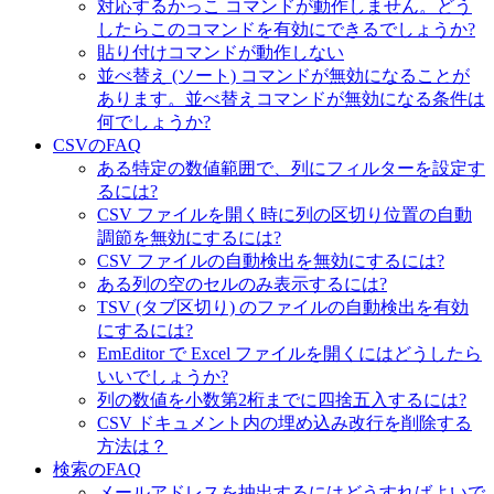
対応するかっこ コマンドが動作しません。どう
したらこのコマンドを有効にできるでしょうか?
貼り付けコマンドが動作しない
並べ替え (ソート) コマンドが無効になることが
あります。並べ替えコマンドが無効になる条件は
何でしょうか?
CSVのFAQ
ある特定の数値範囲で、列にフィルターを設定す
るには?
CSV ファイルを開く時に列の区切り位置の自動
調節を無効にするには?
CSV ファイルの自動検出を無効にするには?
ある列の空のセルのみ表示するには?
TSV (タブ区切り) のファイルの自動検出を有効
にするには?
EmEditor で Excel ファイルを開くにはどうしたら
いいでしょうか?
列の数値を小数第2桁までに四捨五入するには?
CSV ドキュメント内の埋め込み改行を削除する
方法は？
検索のFAQ
メールアドレスを抽出するにはどうすればよいで