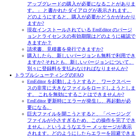
アップグレードの購入が必要になることがありま
す。」 と書かれたダイアログが表示されます。
どのようにすると、購入が必要かどうかがわかり
ますか?
現在インストールされている EmEditor のバージ
ョンとライセンスの有効期限はどのように確認で
きますか？
請求書、見積書を発行できますか?
購入したら、新しいバージョンも無料で利用でき
ますか? それとも、新しいバージョンについて、
別々に登録料を支払わなければなりませんか?
トラブルシューティングのFAQ
EmEditor を起動しようとすると、ワークスペー
スの非常に大きなファイルをロードしようとしま
す。 これを無効にすることはできませんか?
EmEditor 更新時にエラーが発生し、再起動が必
要になる。
巨大ファイルを開こうとすると、「ページング
ファイルが小さすぎるため、この操作を完了でき
ません」というようなエラー メッセージが表示
されます。どのようにしたらエラーを回避できま