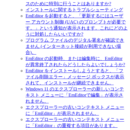
スのために特別に行うことはありますか?
インストールに関するトラブルシューティング
EmEditor を起動すると、「更新するにはユーザ
ー アカウント制御 (UAC) のプロンプトが必要で
す。」という通知が表示されます。これにどのよ
うに対処したらいいですか?
プログラム ファイルのデジタル署名が確認でき
ません (インターネット接続が利用できない場
合)。
EmEditor の起動時、または編集時に、EmEditor
が異常終了されたらどうしたらよいでしょうか?
EmEditor をインストールしようとすると、「フ
ァイル削除エラー」メッセージ ボックスが表示
されて、インストールが継続できません。
Windows 11 のエクスプローラーの新しいコンテ
キスト メニューに「EmEditorで編集」が表示さ
れません。
エクスプローラーの古いコンテキスト メニュー
に「EmEditor」が表示されません。
エクスプローラーの古いコンテキスト メニュー
に「EmEditor」の重複する項目があります。