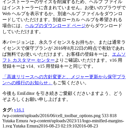
インストーラーのサイズを削減するため、ヘルプ ファイル
はインストーラーに含まれていません。お使いのブラウザで
Web ヘルプを表示するか、別途ヘルプ ファイルをダウンロ
ードしていただけます。別途ローカル ヘルプを希望される
場合には、
ヘルプのダウンロード ページ
からダウンロード
していただけます。
本バージョンは、永久ライセンスをお持ちか、または通常ラ
イセンスで保守プランが 2016年8月22日の時点で有効であれ
ば無料でお使いいただけます。お客様の登録キーは、
エムソ
フト カスタマー センター
よりご確認いただけます。v16 用
登録キーは v14、v15 用登録キーと同じです。
「高速リリースへの方針変更と、メジャー更新から保守プラ
ンへの移行のお知らせ」
もご覧ください。
今後も EmEditor を引き続きご愛顧くださいますよう、どう
ぞよろしくお願い申し上げます。
タグ:
v16.1
/wp-content/uploads/2016/06/cell_toolbar_options.png
533
818
Yutaka Emura
/wp-content/uploads/2023/11/logo-minified-margins-
1.svg
Yutaka Emura
2016-08-23 02:19:10
2016-08-23