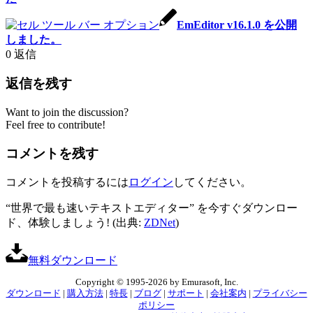
EmEditor v16.1.0 を公開
しました。
0
返信
返信を残す
Want to join the discussion?
Feel free to contribute!
コメントを残す
コメントを投稿するには
ログイン
してください。
“世界で最も速いテキストエディター” を今すぐダウンロー
ド、体験しましょう! (出典:
ZDNet
)
無料ダウンロード
Copyright © 1995-2026 by Emurasoft, Inc.
ダウンロード
|
購入方法
|
特長
|
ブログ
|
サポート
|
会社案内
|
プライバシー
ポリシー