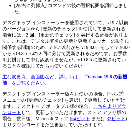
[左/右に列挿入] コマンドの後の選択範囲を調節しまし
た。
デスクトップ インストーラーを使用されていて、v19.7 以前
のバージョンから [更新のチェック] を使用して更新される
場合には、
2 回
、[更新のチェック] を実行する必要がありま
す。これは、デジタル署名の更新と更新チェッカーの動作に
関係する問題のため、v19.7 以前から v19.8.0、そして v19.8.0
から v19.8.5 への 2 回に分けて更新されるためです。お手数
をお掛けして申し訳ありませんが、v19.8.5 に更新されてい
ることを確認してからお使いください。
主な変更点、画面図など、詳しくは、「
Version 19.8 の新機
能
」をご覧ください。
デスクトップ インストーラー版をお使いの場合、[ヘルプ]
メニューの [更新のチェック] を選択して更新していただけ
ます。デスクトップ ポータブル版の場合、
こちらよりダウ
ンロード
して、更新していただけます。ストア アプリ版の
場合、数日後、Microsoft ストア (
64ビット
または
32ビット
)
よりダウンロードまたは更新していただけます。