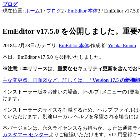
ブログ
現在位置:
ホーム
1
/
ブログ
2
/
EmEditor 本体
3
/
EmEditor 
EmEditor v17.5.0 を公開しまし
2018年2月28日
/
カテゴリ:
EmEditor 本体
/
作成者:
Yutaka Emura
本日、EmEditor v17.5.0 を公開いたしました。
※注意：本リリースは、重要なセキュリティ更新を含んでお
主な変更点、画面図など、詳しくは、「
Version 17.5 の新機能
インストーラー版をお使いの場合、[ヘルプ] メニューの [
けます。
インストーラーのサイズを削減するため、ヘルプ ファイルは
ていただけます。別途ローカル ヘルプを希望される場合には
本バージョンは、永久ライセンスをお持ちか、または通常ライセ
カスタマー センター
よりご確認いただけます。v17 用登録キーは