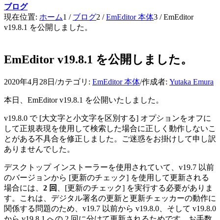
ブログ
現在位置:
ホーム
1
/
ブログ
2
/
EmEditor 本体
3
/
EmEditor
v19.8.1 を公開しました。
EmEditor v19.8.1 を公開しました。
2020年4月28日
/
カテゴリ:
EmEditor 本体
/
作成者:
Yutaka Emura
本日、EmEditor v19.8.1 を公開いたしました。
v19.8.0 で [大文字と小文字を区別する] オプションをオフに
して正規表現を使用して検索した場合に正しく動作しないこ
とがある不具合を修正しました。ご迷惑をお掛けして申し訳
ありませんでした。
デスクトップ インストーラーを使用されていて、v19.7 以前
のバージョンから [更新のチェック] を使用して更新される
場合には、
2 回
、[更新のチェック] を実行する必要がありま
す。これは、デジタル署名の更新と更新チェッカーの動作に
関係する問題のため、v19.7 以前から v19.8.0、そして v19.8.0
から v19.8.1 への 2 回に分けて更新されるためです。お手数