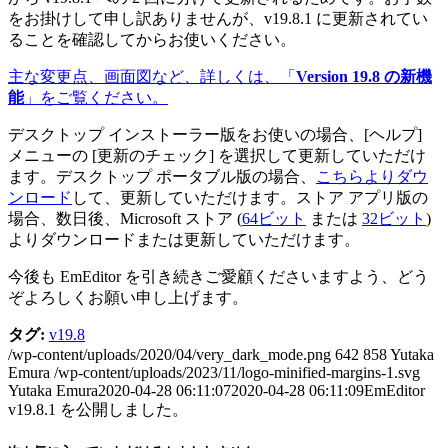
をお掛けして申し訳ありませんが、v19.8.1 に更新されてい
ることを確認してからお使いください。
主な変更点、画面図など、詳しくは、「
Version 19.8 の新機
能
」をご覧ください。
デスクトップ インストーラー版をお使いの場合、[ヘルプ]
メニューの [更新のチェック] を選択して更新していただけ
ます。デスクトップ ポータブル版の場合、
こちらよりダウ
ンロード
して、更新していただけます。ストア アプリ版の
場合、数日後、Microsoft ストア (
64ビット
または
32ビット
)
よりダウンロードまたは更新していただけます。
今後も EmEditor を引き続きご愛顧くださいますよう、どう
ぞよろしくお願い申し上げます。
タグ:
v19.8
/wp-content/uploads/2020/04/very_dark_mode.png
642
858
Yutaka
Emura
/wp-content/uploads/2023/11/logo-minified-margins-1.svg
Yutaka Emura
2020-04-28 06:11:07
2020-04-28 06:11:09
EmEditor
v19.8.1 を公開しました。