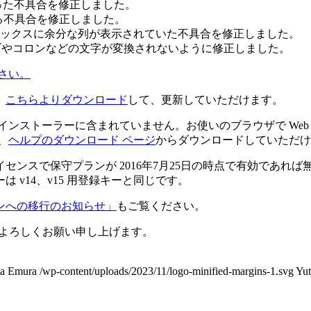
った不具合を修正しました。
する不具合を修正しました。
ト ボックスに余分な列が表示されていた不具合を修正しました。
で、タブやコロンなどの文字が変換されないように修正しました。
ださい。
、
こちらよりダウンロード
して、更新していただけます。
インストーラーに含まれていません。お使いのブラウザで Web
、
ヘルプのダウンロード ページ
からダウンロードしていただけ
ンスで保守プランが 2016年7月25日の時点で有効であれ
は v14、v15 用登録キーと同じです。
ンへの移行のお知らせ」
もご覧ください。
うぞよろしくお願い申し上げます。
ka Emura
/wp-content/uploads/2023/11/logo-minified-margins-1.svg
Yu