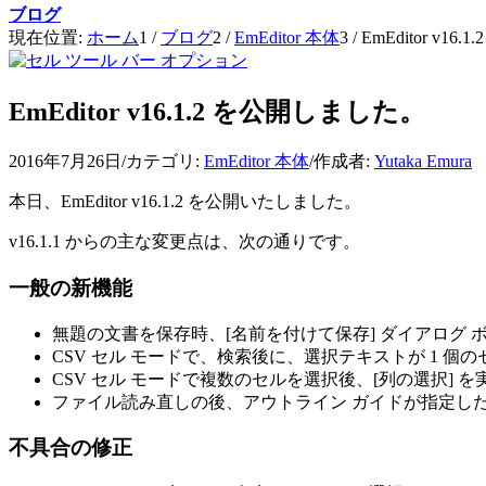
ブログ
現在位置:
ホーム
1
/
ブログ
2
/
EmEditor 本体
3
/
EmEditor v1
EmEditor v16.1.2 を公開しました。
2016年7月26日
/
カテゴリ:
EmEditor 本体
/
作成者:
Yutaka Emura
本日、EmEditor v16.1.2 を公開いたしました。
v16.1.1 からの主な変更点は、次の通りです。
一般の新機能
無題の文書を保存時、[名前を付けて保存] ダイアログ
CSV セル モードで、検索後に、選択テキストが 1
CSV セル モードで複数のセルを選択後、[列の選択
ファイル読み直しの後、アウトライン ガイドが指定し
不具合の修正