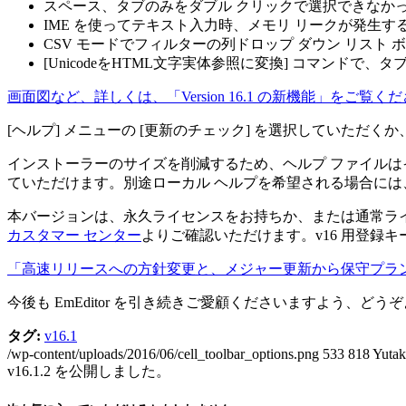
スペース、タブのみをダブル クリックで選択できなか
IME を使ってテキスト入力時、メモリ リークが発生
CSV モードでフィルターの列ドロップ ダウン リス
[UnicodeをHTML文字実体参照に変換] コマンド
画面図など、詳しくは、「Version 16.1 の新機能」をご覧く
[ヘルプ] メニューの [更新のチェック] を選択していただくか
インストーラーのサイズを削減するため、ヘルプ ファイルは
ていただけます。別途ローカル ヘルプを希望される場合には
本バージョンは、永久ライセンスをお持ちか、または通常ライセ
カスタマー センター
よりご確認いただけます。v16 用登録キー
「高速リリースへの方針変更と、メジャー更新から保守プラ
今後も EmEditor を引き続きご愛顧くださいますよう、ど
タグ:
v16.1
/wp-content/uploads/2016/06/cell_toolbar_options.png
533
818
Yuta
v16.1.2 を公開しました。