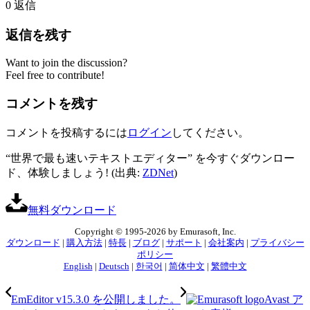
0
返信
返信を残す
Want to join the discussion?
Feel free to contribute!
コメントを残す
コメントを投稿するには
ログイン
してください。
“世界で最も速いテキストエディター” を今すぐダウンロー
ド、体験しましょう! (出典:
ZDNet
)
無料ダウンロード
Copyright © 1995-2026 by Emurasoft, Inc.
ダウンロード
|
購入方法
|
特長
|
ブログ
|
サポート
|
会社案内
|
プライバシー
ポリシー
English
|
Deutsch
|
한국어
|
简体中文
|
繁體中文
EmEditor v15.3.0 を公開しました。
Avast ア